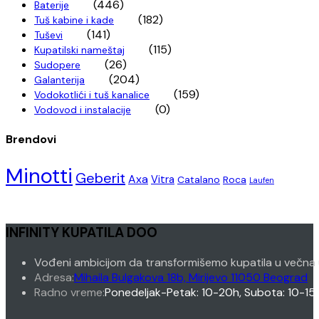
(446)
Baterije
(182)
Tuš kabine i kade
(141)
Tuševi
(115)
Kupatilski nameštaj
(26)
Sudopere
(204)
Galanterija
(159)
Vodokotlići i tuš kanalice
(0)
Vodovod i instalacije
Brendovi
Minotti
Geberit
Axa
Vitra
Catalano
Roca
Laufen
INFINITY KUPATILA DOO
Vođeni ambicijom da transformišemo kupatila u večna 
Adresa:
Mihaila Bulgakova 18b, Mirijevo 11050 Beograd
Radno vreme:
Ponedeljak-Petak: 10-20h, Subota: 10-15