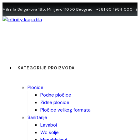
Skip
Mihaila Bulgakova 18b, Mirijevo 11050 Beograd
+381 60 1984 000
i
to
content
KATEGORIJE PROIZVODA
pločice
podne pločice
zidne pločice
pločice velikog formata
sanitarije
lavaboi
wc šolje