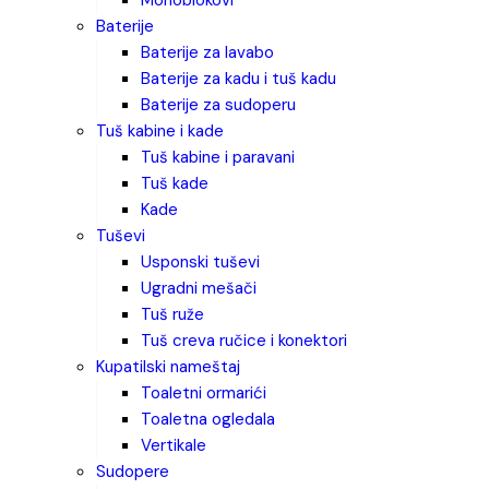
monoblokovi
baterije
baterije za lavabo
baterije za kadu i tuš kadu
baterije za sudoperu
tuš kabine i kade
tuš kabine i paravani
tuš kade
kade
tuševi
usponski tuševi
ugradni mešači
tuš ruže
tuš creva ručice i konektori
kupatilski nameštaj
toaletni ormarići
toaletna ogledala
vertikale
sudopere