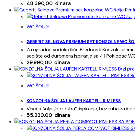
48.390,00
dinara
WC ŠOLJE
GEBERIT SELNOVA PREMIUM SET KONZOLNE WC ŠO
Za ugradne vodokotliće Prednosti Konzolni elemen
sedište od duromera Ispiranje sa 4 l Poklopac WC 
29.990,00
dinara
Brzi pre
Br
WC ŠOLJE
KONZOLNA ŠOLJA LAUFEN KARTELL RIMLESS
Viseća šolja „bez ruba”, ispiranje, bez ruba za i
55.220,00
dinara