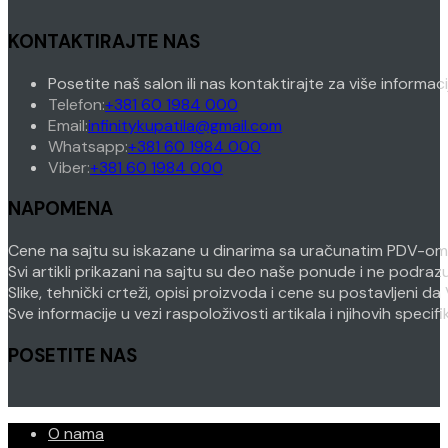
KONTAKTIRAJTE NAS
Posetite naš salon ili nas kontaktirajte za više informac
Opens
Telefon:
+381 60 1984 000
in
Opens
Email:
infinitykupatila@gmail.com
your
Opens
in
Whatsapp:
+381 60 1984 000
Opens
application
in
your
Viber:
+381 60 1984 000
in
your
application
NAPOMENA
your
application
application
Cene na sajtu su iskazane u dinarima sa uračunatim PDV-om. P
Svi artikli prikazani na sajtu su deo naše ponude i ne podra
Slike, tehnički crteži, opisi proizvoda i cene su postavljeni
Sve informacije u vezi raspoloživosti artikala i njihovih speci
POSETITE NAS
O nama