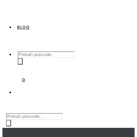
BLOG
Products
search
0
Products
search