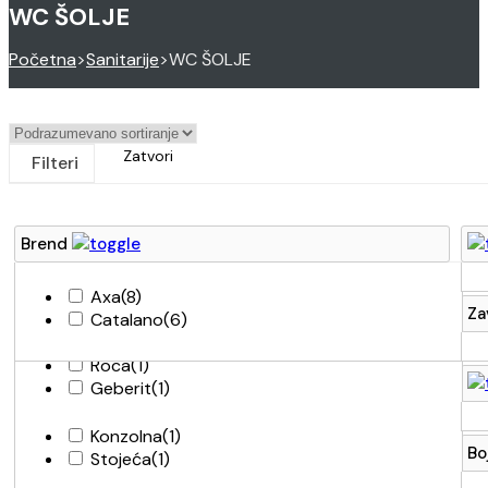
WC ŠOLJE
Početna
>
Sanitarije
>
WC ŠOLJE
Zatvori
Filteri
Brend
Axa
(8)
Protivkliznost
Za
Catalano
(6)
Laufen
(2)
Roca
(1)
Montaža
Geberit
(1)
Vitra
(1)
Minotti
(4)
Konzolna
(1)
Boja stakla
Bo
Stojeća
(1)