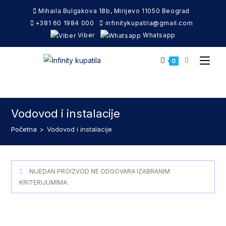
Skip
Mihaila Bulgakova 18b, Mirijevo 11050 Beograd
to
+381 60 1984 000
infinitykupatila@gmail.com
content
Viber
Whatsapp
0
Vodovod i instalacije
Početna
>
Vodovod i instalacije
NIJEDAN PROIZVOD NE ODGOVARA IZABRANIM
KRITERIJUMIMA.