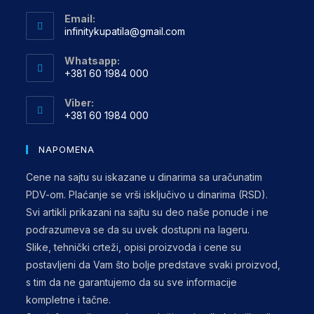
Opens
Email:
in
Opens
infinitykupatila@gmail.com
your
in
your
application
Whatsapp:
application
+381 60 1984 000
Opens
Viber:
in
+381 60 1984 000
your
Opens
application
in
NAPOMENA
your
Cene na sajtu su iskazane u dinarima sa uračunatim
application
PDV-om. Plaćanje se vrši isključivo u dinarima (RSD).
Svi artikli prikazani na sajtu su deo naše ponude i ne
podrazumeva se da su uvek dostupni na lageru.
Slike, tehnički crteži, opisi proizvoda i cene su
postavljeni da Vam što bolje predstave svaki proizvod,
s tim da ne garantujemo da su sve informacije
kompletne i tačne.