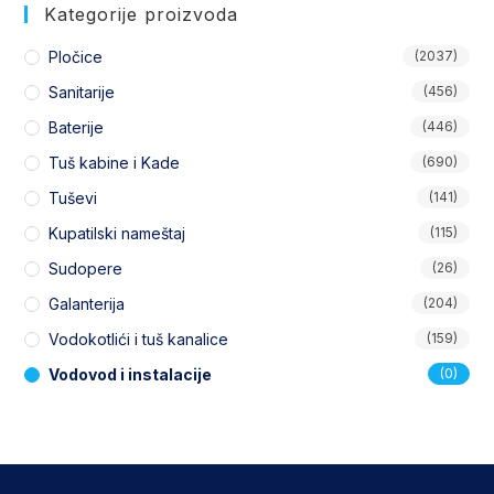
Kategorije proizvoda
Pločice
(2037)
Sanitarije
(456)
Baterije
(446)
Tuš kabine i Kade
(690)
Tuševi
(141)
Kupatilski nameštaj
(115)
Sudopere
(26)
Galanterija
(204)
Vodokotlići i tuš kanalice
(159)
Vodovod i instalacije
(0)