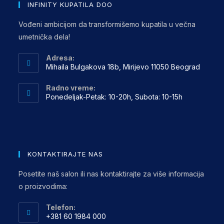
INFINITY KUPATILA DOO
Vođeni ambicijom da transformišemo kupatila u večna
umetnička dela!
Adresa:
Mihaila Bulgakova 18b, Mirijevo 11050 Beograd
Radno vreme:
Ponedeljak-Petak: 10-20h, Subota: 10-15h
KONTAKTIRAJTE NAS
Posetite naš salon ili nas kontaktirajte za više informacija
o proizvodima:
Telefon:
+381 60 1984 000