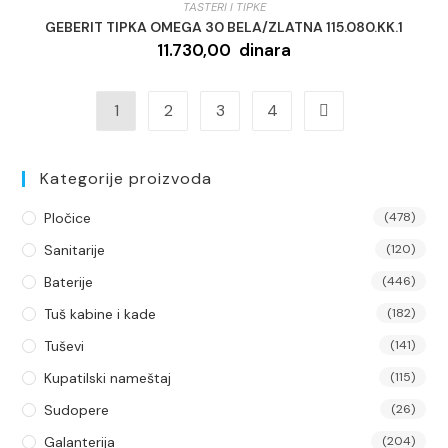
TASTERI I TIPKE
GEBERIT TIPKA OMEGA 30 BELA/ZLATNA 115.080.KK.1
11.730,00
dinara
1
2
3
4
Kategorije proizvoda
Pločice
(478)
Sanitarije
(120)
Baterije
(446)
Tuš kabine i kade
(182)
Tuševi
(141)
Kupatilski nameštaj
(115)
Sudopere
(26)
Galanterija
(204)