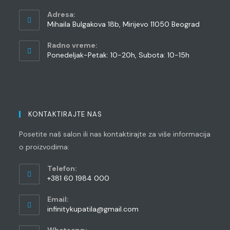
Adresa:
Mihaila Bulgakova 18b, Mirijevo 11050 Beograd
Radno vreme:
Ponedeljak-Petak: 10-20h, Subota: 10-15h
KONTAKTIRAJTE NAS
Posetite naš salon ili nas kontaktirajte za više informacija
o proizvodima:
Telefon:
+381 60 1984 000
Opens
Email:
in
Opens
infinitykupatila@gmail.com
your
in
application
your