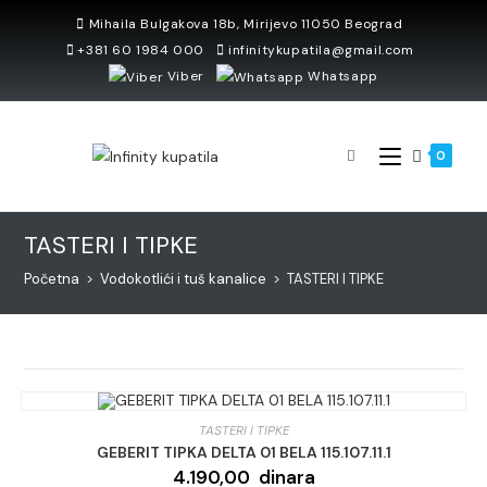
Skip
Mihaila Bulgakova 18b, Mirijevo 11050 Beograd
to
+381 60 1984 000
infinitykupatila@gmail.com
content
Viber
Whatsapp
0
TASTERI I TIPKE
Početna
>
Vodokotlići i tuš kanalice
>
TASTERI I TIPKE
TASTERI I TIPKE
GEBERIT TIPKA DELTA 01 BELA 115.107.11.1
4.190,00
dinara