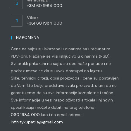
Whatsapp:
application
+381 60 1984 000
Opens
Viber:
in
+381 60 1984 000
your
Opens
application
in
NAPOMENA
your
Cene na sajtu su iskazane u dinarima sa uračunatim
application
PDV-om. Plaćanje se vrši isključivo u dinarima (RSD).
Svi artikli prikazani na sajtu su deo naše ponude i ne
podrazumeva se da su uvek dostupni na lageru.
Slike, tehnički crteži, opisi proizvoda i cene su postavljeni
da Vam što bolje predstave svaki proizvod, s tim da ne
garantujemo da su sve informacije kompletne i tačne.
Sve informacije u vezi raspoloživosti artikala i njihovih
specifikacija možete dobiti na broj telefona:
060 1984 000
kao i na email adresu:
infinitykupatila@gmail.com