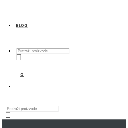
BLOG
Products
search
0
Products
search