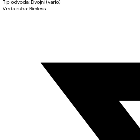
Tip odvoda: Dvojni (vario)
Vrsta ruba: Rimless
Opens
in
a
new
window