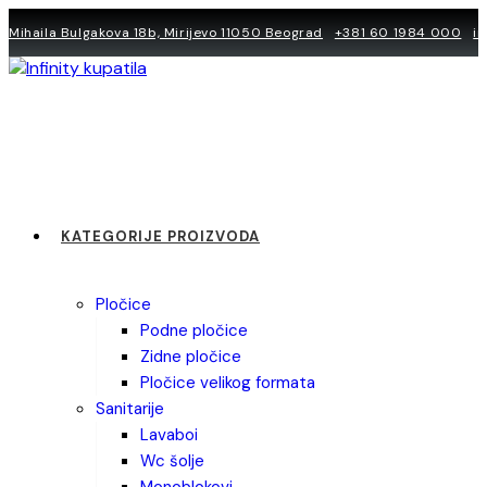
Skip
Mihaila Bulgakova 18b, Mirijevo 11050 Beograd
+381 60 1984 000
i
to
content
KATEGORIJE PROIZVODA
pločice
podne pločice
zidne pločice
pločice velikog formata
sanitarije
lavaboi
wc šolje