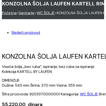
KONZOLNA ŠOLJA LAUFEN KARTELL RIM
Početna
>
Sanitarije
>
WC ŠOLJE
>
KONZOLNA ŠOLJA LAUFEN K
Sledeći proizvod
KONZOLNA ŠOLJA LAUFEN KARTEL
Viseća šolja „bez ruba”, ispiranje, bez ruba za ispiranje
Kolekcija KARTELL BY LAUFEN
DIMENZIJE
Dužina: 545 mm Širina: 370 mm Visina: 355 mm
Šifra proizvoda:
8203370000001
Kategorija:
WC ŠOLJE
Bre
55.220,00
dinara