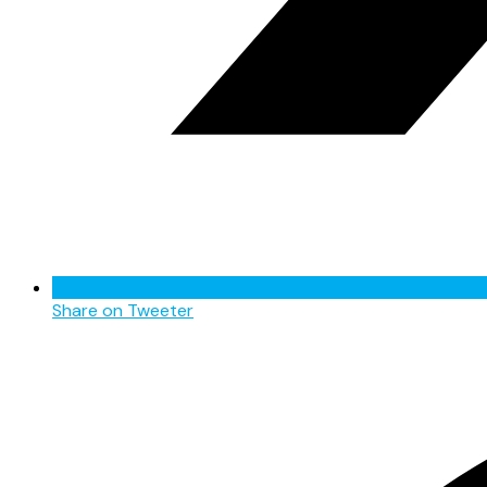
Share on Tweeter
Opens
in
a
new
window