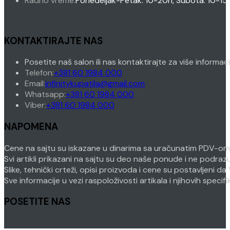
Radno vreme:
Ponedeljak-Petak: 10-20h, Subota: 10-15
KONTAKTIRAJTE NAS
Posetite naš salon ili nas kontaktirajte za više informac
Opens
Telefon:
+381 60 1984 000
in
Opens
Email:
infinitykupatila@gmail.com
your
Opens
in
Whatsapp:
+381 60 1984 000
Opens
application
in
your
Viber:
+381 60 1984 000
in
your
application
NAPOMENA
your
application
application
Cene na sajtu su iskazane u dinarima sa uračunatim PDV-om. P
Svi artikli prikazani na sajtu su deo naše ponude i ne podra
Slike, tehnički crteži, opisi proizvoda i cene su postavljeni
Sve informacije u vezi raspoloživosti artikala i njihovih speci
POSETITE NAS