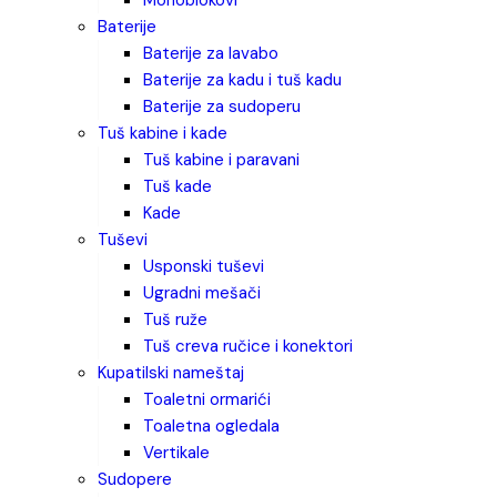
monoblokovi
baterije
baterije za lavabo
baterije za kadu i tuš kadu
baterije za sudoperu
tuš kabine i kade
tuš kabine i paravani
tuš kade
kade
tuševi
usponski tuševi
ugradni mešači
tuš ruže
tuš creva ručice i konektori
kupatilski nameštaj
toaletni ormarići
toaletna ogledala
vertikale
sudopere