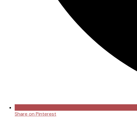
Share on Pinterest
Opens
in
a