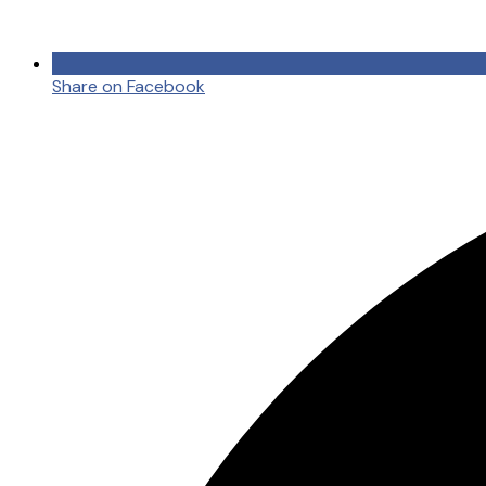
Share on Facebook
Opens
in
a
new
window