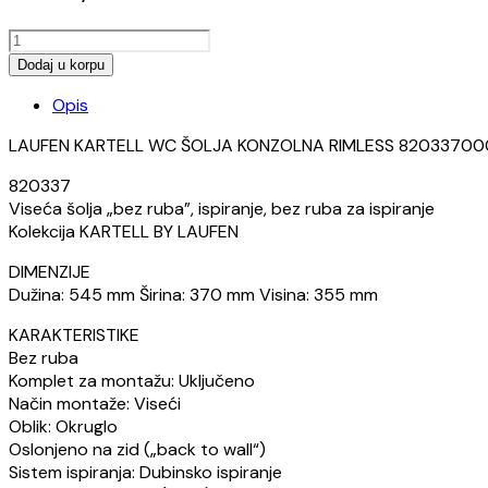
KONZOLNA
ŠOLJA
Dodaj u korpu
LAUFEN
Opis
KARTELL
RIMLESS
LAUFEN KARTELL WC ŠOLJA KONZOLNA RIMLESS 8203370
količina
820337
Viseća šolja „bez ruba”, ispiranje, bez ruba za ispiranje
Kolekcija KARTELL BY LAUFEN
DIMENZIJE
Dužina: 545 mm Širina: 370 mm Visina: 355 mm
KARAKTERISTIKE
Bez ruba
Komplet za montažu: Uključeno
Način montaže: Viseći
Oblik: Okruglo
Oslonjeno na zid („back to wall“)
Sistem ispiranja: Dubinsko ispiranje