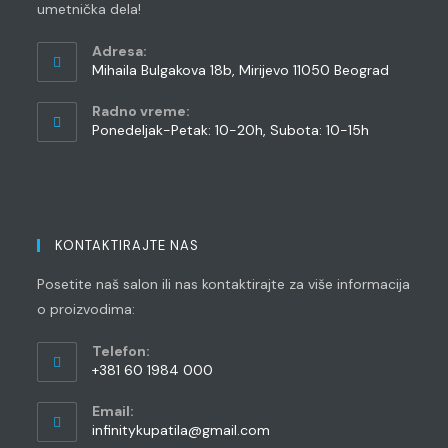
umetnička dela!
Adresa:
Mihaila Bulgakova 18b, Mirijevo 11050 Beograd
Radno vreme:
Ponedeljak-Petak: 10-20h, Subota: 10-15h
KONTAKTIRAJTE NAS
Posetite naš salon ili nas kontaktirajte za više informacija
o proizvodima:
Telefon:
+381 60 1984 000
Opens
Email:
in
Opens
infinitykupatila@gmail.com
your
in