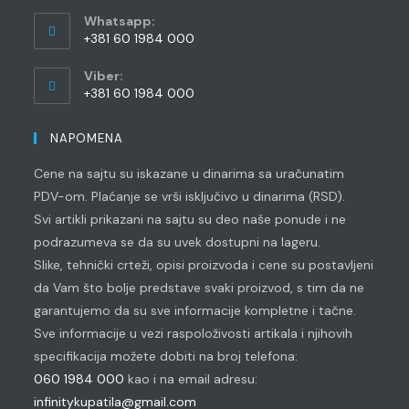
application
your
Whatsapp:
application
+381 60 1984 000
Opens
Viber:
in
+381 60 1984 000
your
Opens
application
in
NAPOMENA
your
Cene na sajtu su iskazane u dinarima sa uračunatim
application
PDV-om. Plaćanje se vrši isključivo u dinarima (RSD).
Svi artikli prikazani na sajtu su deo naše ponude i ne
podrazumeva se da su uvek dostupni na lageru.
Slike, tehnički crteži, opisi proizvoda i cene su postavljeni
da Vam što bolje predstave svaki proizvod, s tim da ne
garantujemo da su sve informacije kompletne i tačne.
Sve informacije u vezi raspoloživosti artikala i njihovih
specifikacija možete dobiti na broj telefona:
060 1984 000
kao i na email adresu:
infinitykupatila@gmail.com