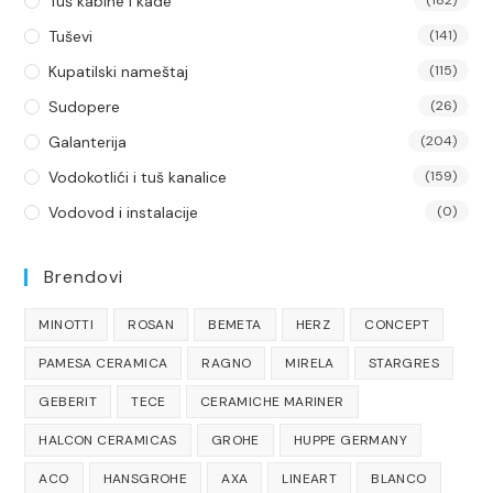
Tuš kabine i kade
Tuševi
(141)
Kupatilski nameštaj
(115)
Sudopere
(26)
Galanterija
(204)
Vodokotlići i tuš kanalice
(159)
Vodovod i instalacije
(0)
Brendovi
MINOTTI
ROSAN
BEMETA
HERZ
CONCEPT
PAMESA CERAMICA
RAGNO
MIRELA
STARGRES
GEBERIT
TECE
CERAMICHE MARINER
HALCON CERAMICAS
GROHE
HUPPE GERMANY
ACO
HANSGROHE
AXA
LINEART
BLANCO