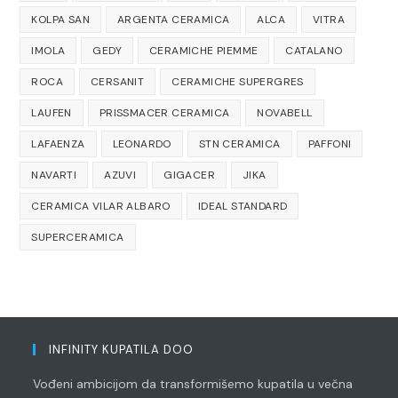
KOLPA SAN
ARGENTA CERAMICA
ALCA
VITRA
IMOLA
GEDY
CERAMICHE PIEMME
CATALANO
ROCA
CERSANIT
CERAMICHE SUPERGRES
LAUFEN
PRISSMACER CERAMICA
NOVABELL
LAFAENZA
LEONARDO
STN CERAMICA
PAFFONI
NAVARTI
AZUVI
GIGACER
JIKA
CERAMICA VILAR ALBARO
IDEAL STANDARD
SUPERCERAMICA
INFINITY KUPATILA DOO
Vođeni ambicijom da transformišemo kupatila u večna