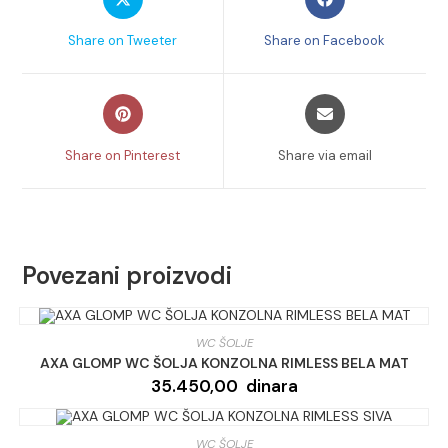
in
in
količina
a
a
Share on Tweeter
Share on Facebook
new
new
window
window
Opens
Opens
in
in
a
a
Share on Pinterest
Share via email
new
new
window
window
Povezani proizvodi
WC ŠOLJE
AXA GLOMP WC ŠOLJA KONZOLNA RIMLESS BELA MAT
35.450,00
dinara
WC ŠOLJE