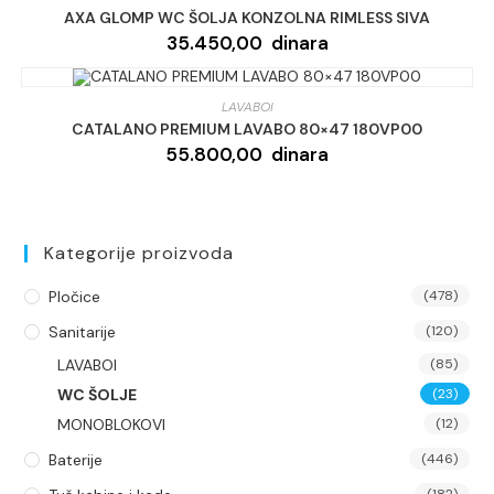
AXA GLOMP WC ŠOLJA KONZOLNA RIMLESS SIVA
35.450,00
dinara
LAVABOI
CATALANO PREMIUM LAVABO 80×47 180VP00
55.800,00
dinara
Kategorije proizvoda
Pločice
(478)
Sanitarije
(120)
LAVABOI
(85)
WC ŠOLJE
(23)
MONOBLOKOVI
(12)
Baterije
(446)
(182)