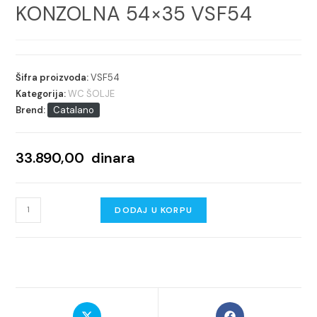
KONZOLNA 54×35 VSF54
Šifra proizvoda:
VSF54
Kategorija:
WC ŠOLJE
Brend:
Catalano
33.890,00
dinara
CATALANO
DODAJ U KORPU
SFERA
WC
ŠOLJA
KONZOLNA
54x35
Opens
Opens
VSF54