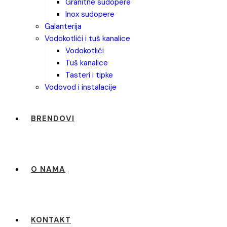
granitne sudopere
inox sudopere
galanterija
vodokotlići i tuš kanalice
vodokotlići
tuš kanalice
tasteri i tipke
vodovod i instalacije
BRENDOVI
O NAMA
KONTAKT