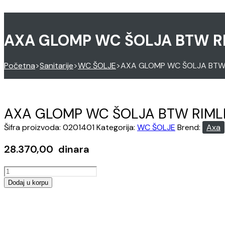
AXA GLOMP WC ŠOLJA BTW R
Početna
>
Sanitarije
>
WC ŠOLJE
>
AXA GLOMP WC ŠOLJA BTW 
AXA GLOMP WC ŠOLJA BTW RIML
Šifra proizvoda:
0201401
Kategorija:
WC ŠOLJE
Brend:
Axa
28.370,00
dinara
AXA
GLOMP
Dodaj u korpu
WC
Opens
ŠOLJA
in
BTW
a
RIMLESS