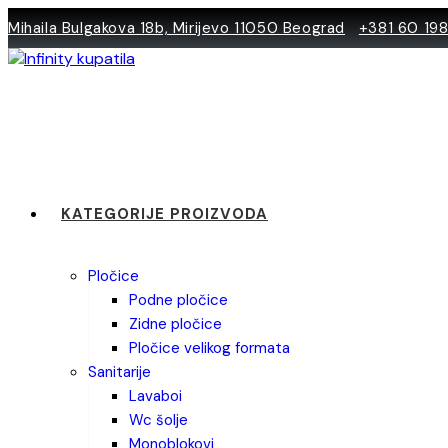
Skip
Mihaila Bulgakova 18b, Mirijevo 11050 Beograd
+381 60 19
to
content
KATEGORIJE PROIZVODA
pločice
podne pločice
zidne pločice
pločice velikog formata
sanitarije
lavaboi
wc šolje
monoblokovi