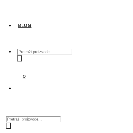
BLOG
Products
search
0
Products
search