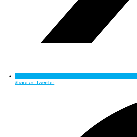
Share on Tweeter
Opens
in
a
new
window