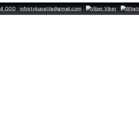
84 000
infinitykupatila@gmail.com
Viber