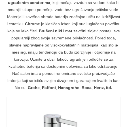
ugrađenim aeratorima
, koji mešaju vazduh sa vodom kako bi
smanjili ukupnu potrošnju vode bez ugrožavanja pritiska vode.
Materijal i završna obrada baterija značajno utiču na izdržljivost
i estetiku.
Chrome
je klasičan izbor, koji nudi uglačanu površinu
koja se lako čisti.
Brušeni nikl
i
mat
završni slojevi postaju sve
popularniji zbog svoje savremene privlačnosti. Pored toga,
slavine napravljene od visokokvalitetnih materijala, kao što je
mesing
, imaju tendenciju da budu izdržljivije i otpornije na
koroziju. Uzmite u obzir lakoću ugradnje i odlučite se za
kvalitetnu bateriju sa dostupnim delovima za lako održavanje.
Naš salon ima u ponudi renomirane svetske proizvodjače
baterija koji se ističu svojim dizajnom i garancijom kvaliteta kao
što su:
Grohe
,
Paffoni
,
Hansgrohe
,
Roca
,
Hertz, itd.