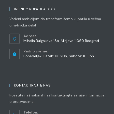
INFINITY KUPATILA DOO
Vođeni ambicijom da transformišemo kupatila u večna
umetnička dela!
Adresa:
Mihaila Bulgakova 18b, Mirijevo 11050 Beograd
Radno vreme:
Ponedeljak-Petak: 10-20h, Subota: 10-15h
KONTAKTIRAJTE NAS
Posetite naš salon ili nas kontaktirajte za više informacija
o proizvodima:
Telefon: