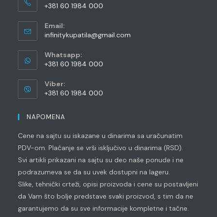
+381 60 1984 000
Opens
Email:
in
Opens
infinitykupatila@gmail.com
your
in
application
your
Whatsapp:
application
+381 60 1984 000
Opens
Viber:
in
+381 60 1984 000
your
Opens
application
in
NAPOMENA
your
Cene na sajtu su iskazane u dinarima sa uračunatim
application
PDV-om. Plaćanje se vrši isključivo u dinarima (RSD).
Svi artikli prikazani na sajtu su deo naše ponude i ne
podrazumeva se da su uvek dostupni na lageru.
Slike, tehnički crteži, opisi proizvoda i cene su postavljeni
da Vam što bolje predstave svaki proizvod, s tim da ne
garantujemo da su sve informacije kompletne i tačne.