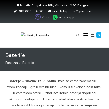
Skip
Mihaila Bulgakova 18b, Mirijevo 11050 Beograd
to
+381 60 1984 000
infinitykupatila@gmail.com
content
Viber
Whatsapp
0
Baterije
Početna
>
Baterije
Baterije – slavine za kupatilo
, koje se često zanemaruju u
svom značaju igraju vitalnu ulogu kako u funkcionalnom tako i
u estetskom smislu. Izbor kvalitetnih baterija doprinosi
ukupnom ambijentu. U vremenu ekološke svesti, efikasnost
vode je od ključnog značaja. Odlučite se za
baterije sa