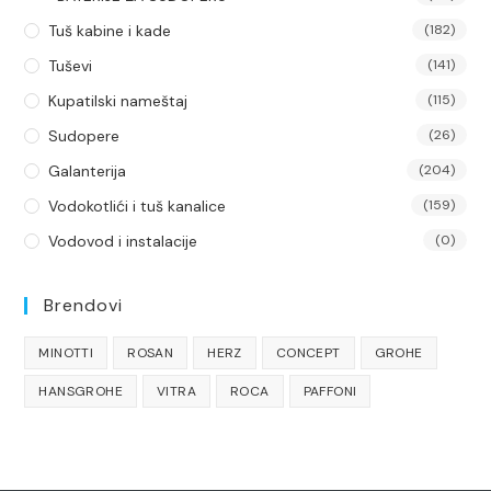
Tuš kabine i kade
(182)
Tuševi
(141)
Kupatilski nameštaj
(115)
Sudopere
(26)
Galanterija
(204)
Vodokotlići i tuš kanalice
(159)
Vodovod i instalacije
(0)
Brendovi
MINOTTI
ROSAN
HERZ
CONCEPT
GROHE
HANSGROHE
VITRA
ROCA
PAFFONI