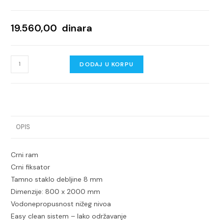
19.560,00
dinara
Walk-
DODAJ U KORPU
in
CONCEPT
MONTE
DARK
80x200cm
OPIS
crni
mat
Crni ram
ram
Crni fiksator
8mm
Tamno staklo debljine 8 mm
grey
Dimenzije: 800 x 2000 mm
staklo
Vodonepropusnost nižeg nivoa
količina
Easy clean sistem – lako održavanje