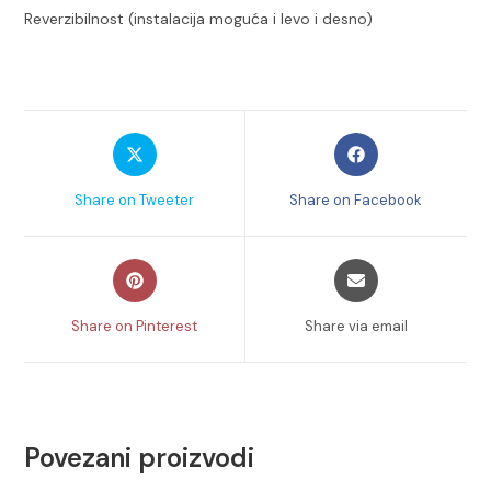
Reverzibilnost (instalacija moguća i levo i desno)
Opens
Opens
in
in
a
a
Share on Tweeter
Share on Facebook
new
new
window
window
Opens
Opens
in
in
a
a
Share on Pinterest
Share via email
new
new
window
window
Povezani proizvodi