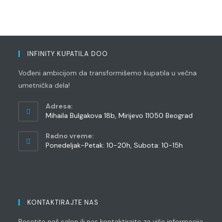
INFINITY KUPATILA DOO
Vođeni ambicijom da transformišemo kupatila u večna
umetnička dela!
Adresa:
Mihaila Bulgakova 18b, Mirijevo 11050 Beograd
Radno vreme:
Ponedeljak-Petak: 10-20h, Subota: 10-15h
KONTAKTIRAJTE NAS
Posetite naš salon ili nas kontaktirajte za više informacija