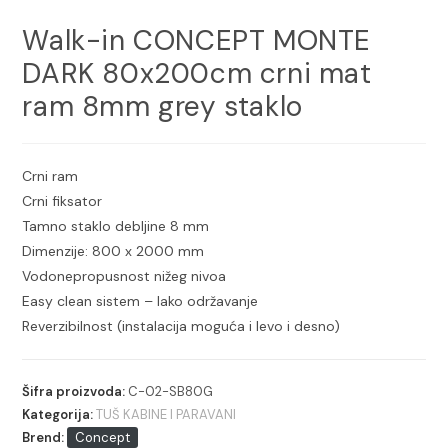
Walk-in CONCEPT MONTE
DARK 80x200cm crni mat
ram 8mm grey staklo
Crni ram
Crni fiksator
Tamno staklo debljine 8 mm
Dimenzije: 800 x 2000 mm
Vodonepropusnost nižeg nivoa
Easy clean sistem – lako održavanje
Reverzibilnost (instalacija moguća i levo i desno)
Šifra proizvoda:
C-02-SB80G
Kategorija:
TUŠ KABINE I PARAVANI
Brend:
Concept