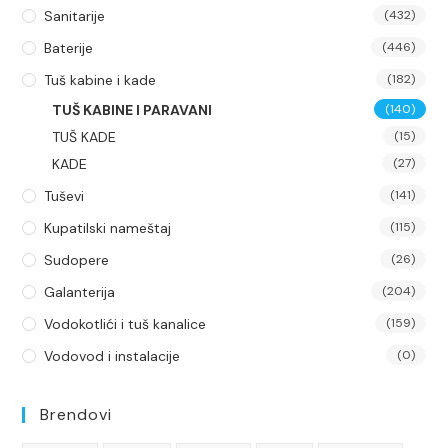
Sanitarije
(432)
Baterije
(446)
Tuš kabine i kade
(182)
TUŠ KABINE I PARAVANI
(140)
TUŠ KADE
(15)
KADE
(27)
Tuševi
(141)
Kupatilski nameštaj
(115)
Sudopere
(26)
Galanterija
(204)
Vodokotlići i tuš kanalice
(159)
Vodovod i instalacije
(0)
Brendovi