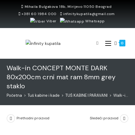
Skip
Mihaila Bulgakova 18b, Mirijevo 11050 Beograd
to
+381 60 1984 000
infinitykupatila@gmail.com
content
Viber
Whatsapp
0
Walk-in CONCEPT MONTE DARK
80x200cm crni mat ram 8mm grey
staklo
Početna
>
Tuš kabine i kade
>
TUŠ KABINE I PARAVANI
>
Walk-in CONCEPT MONTE DARK 80x200cm crni mat ram 8mm grey staklo
Prethodni proizvod
Sledeći proizvod