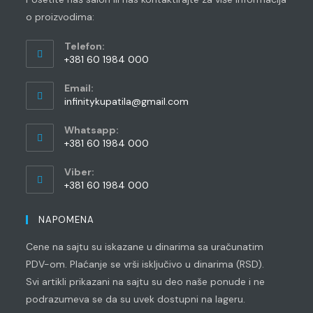
o proizvodima:
Telefon:
+381 60 1984 000
Opens
Email:
in
Opens
infinitykupatila@gmail.com
your
in
application
your
Whatsapp:
application
+381 60 1984 000
Opens
Viber:
in
+381 60 1984 000
your
Opens
application
in
NAPOMENA
your
Cene na sajtu su iskazane u dinarima sa uračunatim
application
PDV-om. Plaćanje se vrši isključivo u dinarima (RSD).
Svi artikli prikazani na sajtu su deo naše ponude i ne
podrazumeva se da su uvek dostupni na lageru.