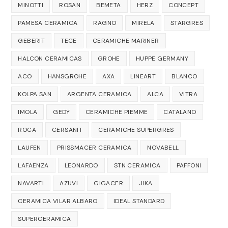
MINOTTI
ROSAN
BEMETA
HERZ
CONCEPT
PAMESA CERAMICA
RAGNO
MIRELA
STARGRES
GEBERIT
TECE
CERAMICHE MARINER
HALCON CERAMICAS
GROHE
HUPPE GERMANY
ACO
HANSGROHE
AXA
LINEART
BLANCO
KOLPA SAN
ARGENTA CERAMICA
ALCA
VITRA
IMOLA
GEDY
CERAMICHE PIEMME
CATALANO
ROCA
CERSANIT
CERAMICHE SUPERGRES
LAUFEN
PRISSMACER CERAMICA
NOVABELL
LAFAENZA
LEONARDO
STN CERAMICA
PAFFONI
NAVARTI
AZUVI
GIGACER
JIKA
CERAMICA VILAR ALBARO
IDEAL STANDARD
SUPERCERAMICA