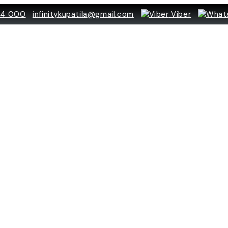
84 000
infinitykupatila@gmail.com
Viber