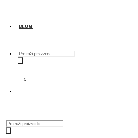
BLOG
Products
search
0
Products
search