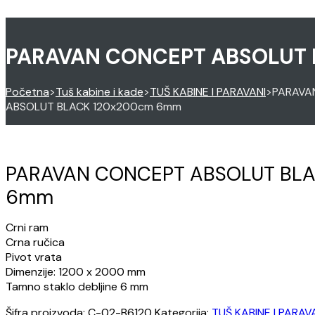
PARAVAN CONCEPT ABSOLUT
Početna
>
Tuš kabine i kade
>
TUŠ KABINE I PARAVANI
>
PARAVA
ABSOLUT BLACK 120x200cm 6mm
PARAVAN CONCEPT ABSOLUT BL
6mm
Crni ram
Crna ručica
Pivot vrata
Dimenzije: 1200 x 2000 mm
Tamno staklo debljine 6 mm
Šifra proizvoda:
C-02-B6120
Kategorija:
TUŠ KABINE I PARAV