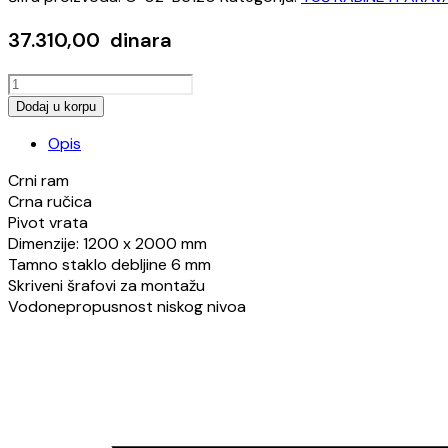
37.310,00
dinara
PARAVAN
CONCEPT
Dodaj u korpu
ABSOLUT
Opis
BLACK
120x200cm
Crni ram
6mm
Crna ručica
količina
Pivot vrata
Dimenzije: 1200 x 2000 mm
Tamno staklo debljine 6 mm
Skriveni šrafovi za montažu
Vodonepropusnost niskog nivoa
Opens
in
a
new
window