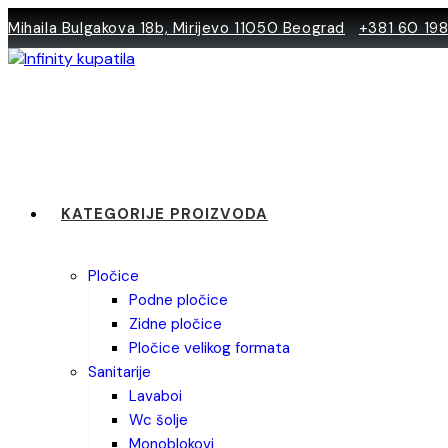
Skip
Mihaila Bulgakova 18b, Mirijevo 11050 Beograd
+381 60 19
to
content
KATEGORIJE PROIZVODA
pločice
podne pločice
zidne pločice
pločice velikog formata
sanitarije
lavaboi
wc šolje
monoblokovi