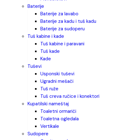
baterije
baterije za lavabo
baterije za kadu i tuš kadu
baterije za sudoperu
tuš kabine i kade
tuš kabine i paravani
tuš kade
kade
tuševi
usponski tuševi
ugradni mešači
tuš ruže
tuš creva ručice i konektori
kupatilski nameštaj
toaletni ormarići
toaletna ogledala
vertikale
sudopere