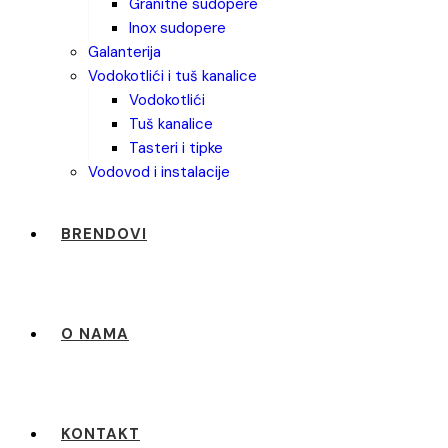
granitne sudopere
inox sudopere
galanterija
vodokotlići i tuš kanalice
vodokotlići
tuš kanalice
tasteri i tipke
vodovod i instalacije
BRENDOVI
O NAMA
KONTAKT