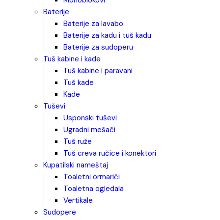
monoblokovi
baterije
baterije za lavabo
baterije za kadu i tuš kadu
baterije za sudoperu
tuš kabine i kade
tuš kabine i paravani
tuš kade
kade
tuševi
usponski tuševi
ugradni mešači
tuš ruže
tuš creva ručice i konektori
kupatilski nameštaj
toaletni ormarići
toaletna ogledala
vertikale
sudopere