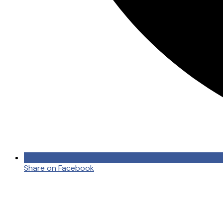
Share on Facebook
Opens
in
a
new
window