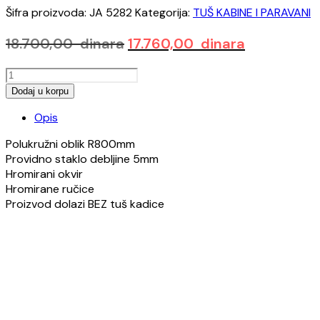
Šifra proizvoda:
JA 5282
Kategorija:
TUŠ KABINE I PARAVANI
Originalna
Trenutna
18.700,00
dinara
17.760,00
dinara
cena
cena
TUS
je
je:
KABINA
Dodaj u korpu
bila:
17.760,00 d
POLUKRUZNA
18.700,00 dinara.
Opis
R80cm
5mm
Polukružni oblik R800mm
količina
Providno staklo debljine 5mm
Hromirani okvir
Hromirane ručice
Proizvod dolazi BEZ tuš kadice
Opens
in
a
new
window