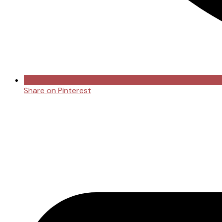
Share on Pinterest
Opens
in
a
new
window