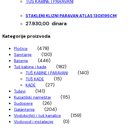
TUŠ KABINE I PARAVANI
STAKLENI KLIZNI PARAVAN ATLAS 130X195CM
27.930,00
dinara
Kategorije proizvoda
(478)
Pločice
(120)
Sanitarije
(446)
Baterije
(182)
Tuš kabine i kade
(140)
TUŠ KABINE I PARAVANI
(15)
TUŠ KADE
(27)
KADE
(141)
Tuševi
(115)
Kupatilski nameštaj
(26)
Sudopere
(204)
Galanterija
(159)
Vodokotlići i tuš kanalice
(0)
Vodovod i instalacije