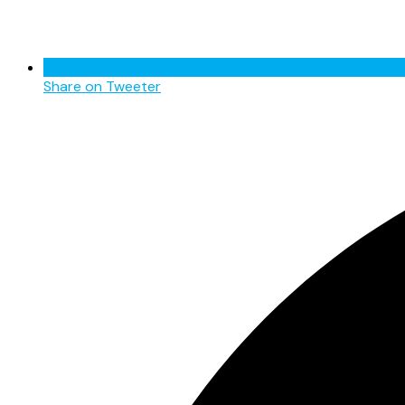
Share on Tweeter
Opens
in
a
new
window