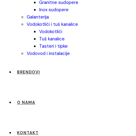
granitne sudopere
inox sudopere
galanterija
vodokotlići i tuš kanalice
vodokotlići
tuš kanalice
tasteri i tipke
vodovod i instalacije
BRENDOVI
O NAMA
KONTAKT