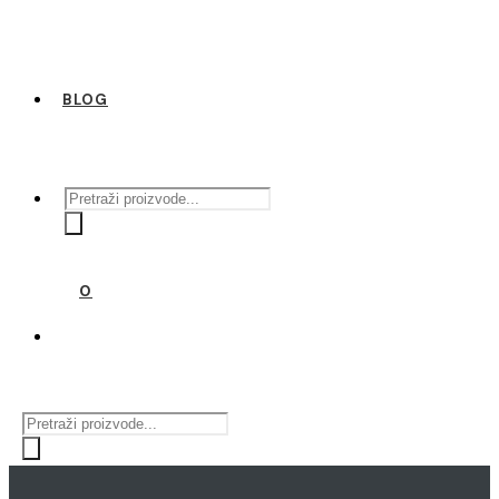
BLOG
Products
search
0
Products
search