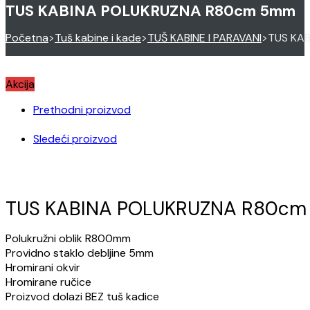
TUS KABINA POLUKRUZNA R80cm 5mm
Početna
>
Tuš kabine i kade
>
TUŠ KABINE I PARAVANI
>
TUS KA
Akcija
Prethodni proizvod
Sledeći proizvod
TUS KABINA POLUKRUZNA R80c
Polukružni oblik R800mm
Providno staklo debljine 5mm
Hromirani okvir
Hromirane ručice
Proizvod dolazi BEZ tuš kadice