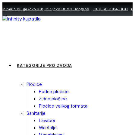
Skip
Mihaila Bulgakova 18b, Mirijevo 11050 Beograd
+381 60 1984 000
i
to
content
KATEGORIJE PROIZVODA
pločice
podne pločice
zidne pločice
pločice velikog formata
sanitarije
lavaboi
wc šolje