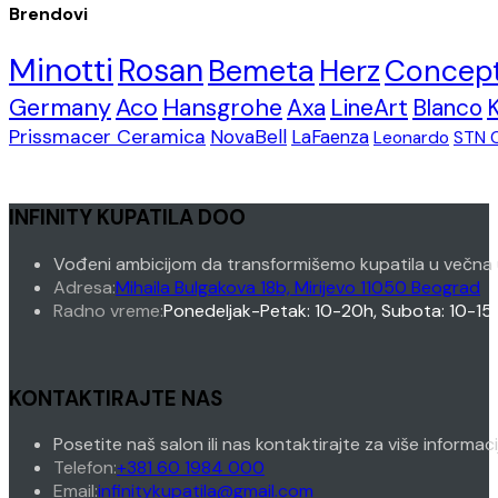
Brendovi
Minotti
Rosan
Bemeta
Herz
Concep
Germany
Aco
Hansgrohe
Axa
LineArt
Blanco
Prissmacer Ceramica
NovaBell
LaFaenza
Leonardo
STN 
INFINITY KUPATILA DOO
Vođeni ambicijom da transformišemo kupatila u večna 
Adresa:
Mihaila Bulgakova 18b, Mirijevo 11050 Beograd
Radno vreme:
Ponedeljak-Petak: 10-20h, Subota: 10-15
KONTAKTIRAJTE NAS
Posetite naš salon ili nas kontaktirajte za više informac
Opens
Telefon:
+381 60 1984 000
in
Opens
Email:
infinitykupatila@gmail.com