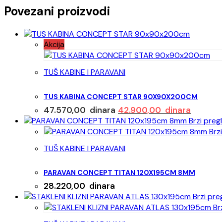
Povezani proizvodi
Akcija
TUŠ KABINE I PARAVANI
TUS KABINA CONCEPT STAR 90X90X200CM
Originalna
Trenutn
47.570,00
dinara
42.900,00
dinara
cena
cena
Brzi preg
je
je:
Brzi
bila:
42.900,
TUŠ KABINE I PARAVANI
47.570,00 dinara.
PARAVAN CONCEPT TITAN 120X195CM 8MM
28.220,00
dinara
Brzi pre
Br