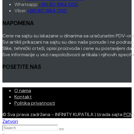
your
Opens
in
Whatsapp:
+381 60 1984 000
Opens
application
in
your
Viber:
+381 60 1984 000
in
your
application
NAPOMENA
your
application
application
Cene na sajtu su iskazane u dinarima sa uračunatim PDV-om. P
Svi artikli prikazani na sajtu su deo naše ponude i ne podra
Slike, tehnički crteži, opisi proizvoda i cene su postavljeni
Sve informacije u vezi raspoloživosti artikala i njihovih speci
POSETITE NAS
O nama
Kontakt
Politika privatnosti
© Sva prava zadržana - INFINITY KUPATILA | Izrada sajta
PCM
Zatvori