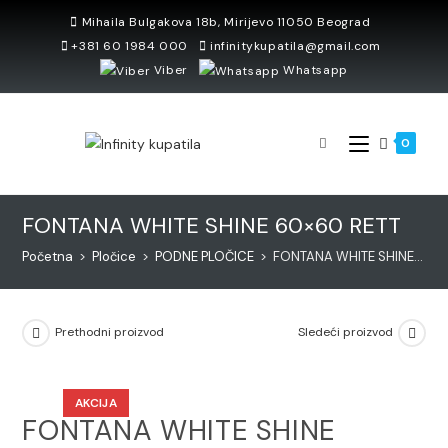
Skip
Mihaila Bulgakova 18b, Mirijevo 11050 Beograd
to
+381 60 1984 000
infinitykupatila@gmail.com
content
Viber
Whatsapp
0
FONTANA WHITE SHINE 60×60 RETT
Početna
>
Pločice
>
PODNE PLOČICE
>
FONTANA WHITE SHINE 60×60 RETT
Prethodni proizvod
Sledeći proizvod
AKCIJA
FONTANA WHITE SHINE