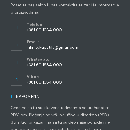
Posetite naš salon ili nas kontaktirajte za više informacija
o proizvodima:
Telefon:
+381 60 1984 000
Opens
Email:
in
Opens
infinitykupatila@gmail.com
your
in
application
your
Whatsapp:
application
+381 60 1984 000
Opens
Viber:
in
+381 60 1984 000
your
Opens
application
in
NAPOMENA
your
Cene na sajtu su iskazane u dinarima sa uračunatim
application
PDV-om. Plaćanje se vrši isključivo u dinarima (RSD).
Svi artikli prikazani na sajtu su deo naše ponude i ne
podrazumeva se da su uvek dostupni na lageru.