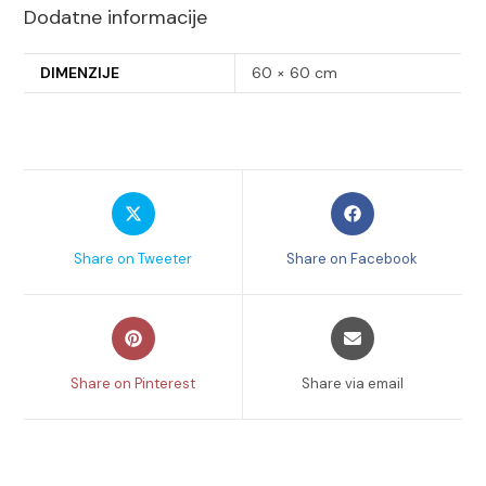
Dodatne informacije
DIMENZIJE
60 × 60 cm
Opens
Opens
in
in
a
a
Share on Tweeter
Share on Facebook
new
new
window
window
Opens
Opens
in
in
a
a
Share on Pinterest
Share via email
new
new
window
window