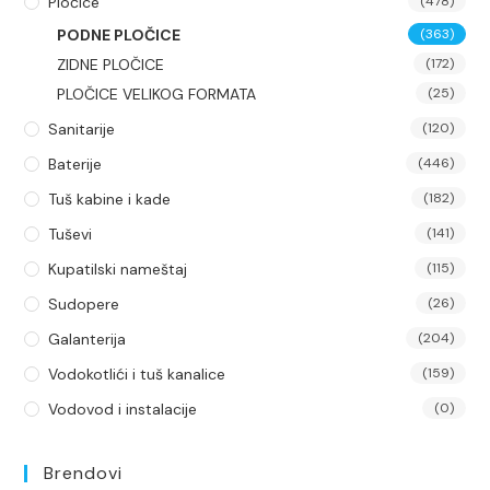
Pločice
(478)
PODNE PLOČICE
(363)
ZIDNE PLOČICE
(172)
PLOČICE VELIKOG FORMATA
(25)
Sanitarije
(120)
Baterije
(446)
Tuš kabine i kade
(182)
Tuševi
(141)
Kupatilski nameštaj
(115)
Sudopere
(26)
Galanterija
(204)
Vodokotlići i tuš kanalice
(159)
Vodovod i instalacije
(0)
Brendovi