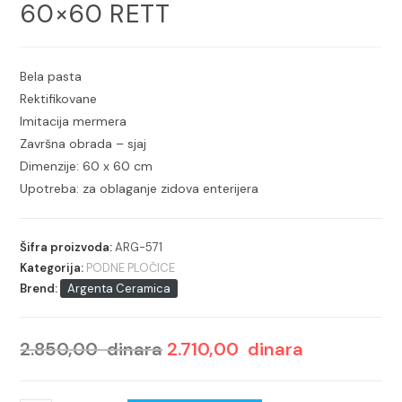
60×60 RETT
Bela pasta
Rektifikovane
Imitacija mermera
Završna obrada – sjaj
Dimenzije: 60 x 60 cm
Upotreba: za oblaganje zidova enterijera
Šifra proizvoda:
ARG-571
Kategorija:
PODNE PLOČICE
Brend:
Argenta Ceramica
2.850,00
dinara
2.710,00
dinara
Originalna
Trenutna
cena
cena
je
je: