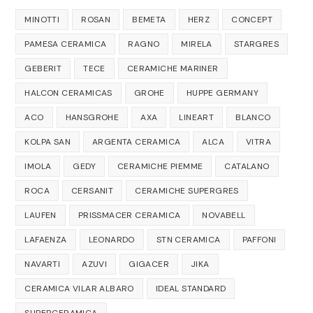
MINOTTI
ROSAN
BEMETA
HERZ
CONCEPT
PAMESA CERAMICA
RAGNO
MIRELA
STARGRES
GEBERIT
TECE
CERAMICHE MARINER
HALCON CERAMICAS
GROHE
HUPPE GERMANY
ACO
HANSGROHE
AXA
LINEART
BLANCO
KOLPA SAN
ARGENTA CERAMICA
ALCA
VITRA
IMOLA
GEDY
CERAMICHE PIEMME
CATALANO
ROCA
CERSANIT
CERAMICHE SUPERGRES
LAUFEN
PRISSMACER CERAMICA
NOVABELL
LAFAENZA
LEONARDO
STN CERAMICA
PAFFONI
NAVARTI
AZUVI
GIGACER
JIKA
CERAMICA VILAR ALBARO
IDEAL STANDARD
SUPERCERAMICA