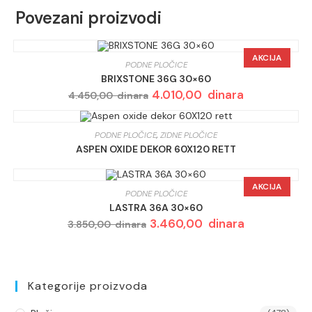
Povezani proizvodi
AKCIJA
PODNE PLOČICE
BRIXSTONE 36G 30×60
Originalna
4.010,00
dinara
Trenutna
4.450,00
dinara
cena
cena
je
je:
bila:
4.010,00 dinar
4.450,00 dinara.
PODNE PLOČICE
,
ZIDNE PLOČICE
ASPEN OXIDE DEKOR 60X120 RETT
AKCIJA
PODNE PLOČICE
LASTRA 36A 30×60
Originalna
3.460,00
dinara
Trenutna
3.850,00
dinara
cena
cena
je
je:
bila:
3.460,00 dina
3.850,00 dinara.
Kategorije proizvoda