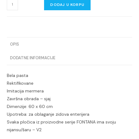
FONTANA
DODAJ U KORPU
bila:
2.710,00 dinara.
WHITE
SHINE
2.850,00 dinara.
60x60
RETT
količina
OPIS
DODATNE INFORMACIJE
Bela pasta
Rektifikovane
Imitacija mermera
Završna obrada – sjaj
Dimenzije: 60 x 60 cm
Upotreba: za oblaganje zidova enterijera
Svaka pločica iz proizvodne serije FONTANA ima svoju
nijansu/šaru – V2