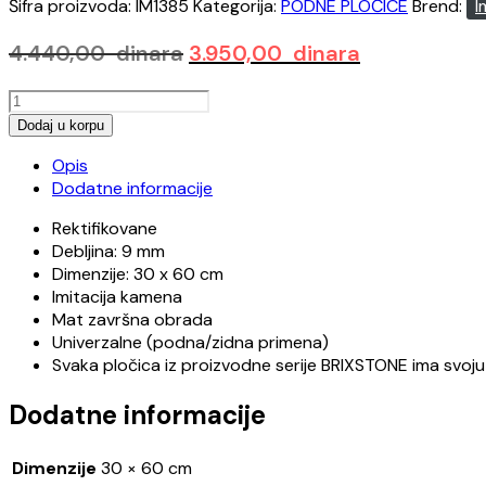
Šifra proizvoda:
IM1385
Kategorija:
PODNE PLOČICE
Brend:
I
Originalna
Trenutna
4.440,00
dinara
3.950,00
dinara
cena
cena
BRIXSTONE
je
je:
BRXT
Dodaj u korpu
bila:
3.950,00 din
36W
4.440,00 dinara.
Opis
30x60
Dodatne informacije
količina
Rektifikovane
Debljina: 9 mm
Dimenzije: 30 x 60 cm
Imitacija kamena
Mat završna obrada
Univerzalne (podna/zidna primena)
Svaka pločica iz proizvodne serije BRIXSTONE ima svoju
Dodatne informacije
Dimenzije
30 × 60 cm