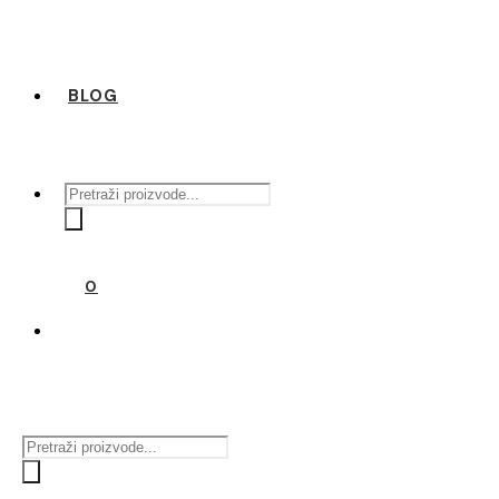
BLOG
Products
search
0
Products
search