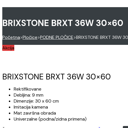
BRIXSTONE BRXT 36W 30×60
Početna
>
Pločice
>
PODNE PLOČICE
>
BRIXSTONE BRXT 36W 3
Akcija
BRIXSTONE BRXT 36W 30×60
Rektifikovane
Debljina: 9 mm
Dimenzije: 30 x 60 cm
Imitacija kamena
Mat završna obrada
Univerzalne (podna/zidna primena)