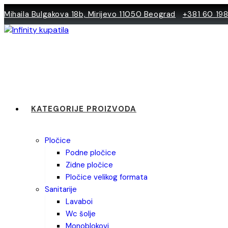
Skip
Mihaila Bulgakova 18b, Mirijevo 11050 Beograd
+381 60 19
to
content
KATEGORIJE PROIZVODA
pločice
podne pločice
zidne pločice
pločice velikog formata
sanitarije
lavaboi
wc šolje
monoblokovi