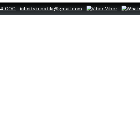
84 000
infinitykupatila@gmail.com
Viber