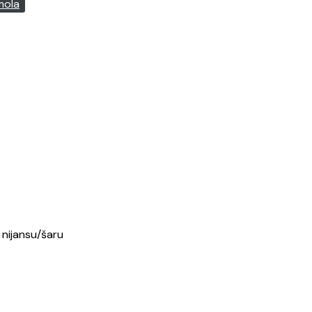
mola
ara.
 nijansu/šaru