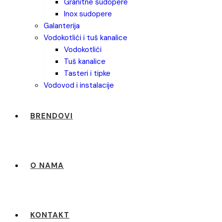
granitne sudopere
inox sudopere
galanterija
vodokotlići i tuš kanalice
vodokotlići
tuš kanalice
tasteri i tipke
vodovod i instalacije
BRENDOVI
O NAMA
KONTAKT