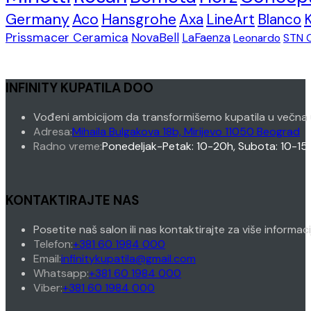
Germany
Aco
Hansgrohe
Axa
LineArt
Blanco
Prissmacer Ceramica
NovaBell
LaFaenza
Leonardo
STN 
INFINITY KUPATILA DOO
Vođeni ambicijom da transformišemo kupatila u večna 
Adresa:
Mihaila Bulgakova 18b, Mirijevo 11050 Beograd
Radno vreme:
Ponedeljak-Petak: 10-20h, Subota: 10-15
KONTAKTIRAJTE NAS
Posetite naš salon ili nas kontaktirajte za više informac
Opens
Telefon:
+381 60 1984 000
in
Opens
Email:
infinitykupatila@gmail.com
your
Opens
in
Whatsapp:
+381 60 1984 000
Opens
application
in
your
Viber:
+381 60 1984 000
in
your
application