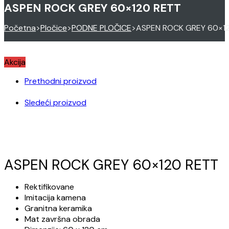
ASPEN ROCK GREY 60×120 RETT
Početna
>
Pločice
>
PODNE PLOČICE
>
ASPEN ROCK GREY 60×1
Akcija
Prethodni proizvod
Sledeći proizvod
ASPEN ROCK GREY 60×120 RETT
Rektifikovane
Imitacija kamena
Granitna keramika
Mat završna obrada