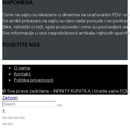
NAPOMENA
your
application
application
Cene na sajtu su iskazane u dinarima sa uračunatim PDV-om. P
Svi artikli prikazani na sajtu su deo naše ponude i ne podra
Slike, tehnički crteži, opisi proizvoda i cene su postavljeni
Sve informacije u vezi raspoloživosti artikala i njihovih speci
POSETITE NAS
O nama
Kontakt
Politika privatnosti
© Sva prava zadržana - INFINITY KUPATILA | Izrada sajta
PCM
Zatvori
×