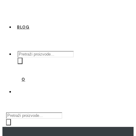
BLOG
Products
search
0
Products
search