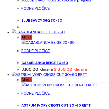
Brzi pregled
PODNE PLOČICE
BLUE SAVOY 36G 30×60
Akcija
PODNE PLOČICE
CASABLANCA BEIGE 30×60
Originalna
Trenutna
3.160,00
dinara
2.850,00
dinara
cena
cena
Akcija
je
je:
bila:
2.850,00 di
3.160,00 dinara.
PODNE PLOČICE
ASTRUM IVORY CROSS CUT 30×60 RETT