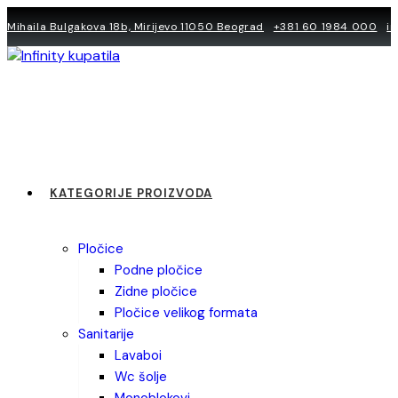
Skip
Mihaila Bulgakova 18b, Mirijevo 11050 Beograd
+381 60 1984 000
i
to
content
KATEGORIJE PROIZVODA
pločice
podne pločice
zidne pločice
pločice velikog formata
sanitarije
lavaboi
wc šolje