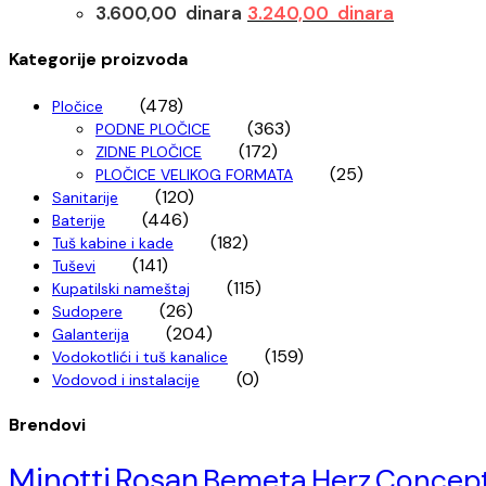
Originalna
Trenutna
3.600,00
dinara
3.240,00
dinara
cena
cena
je
je:
Kategorije proizvoda
bila:
3.240,00 d
(478)
3.600,00 dinara.
Pločice
(363)
PODNE PLOČICE
(172)
ZIDNE PLOČICE
(25)
PLOČICE VELIKOG FORMATA
(120)
Sanitarije
(446)
Baterije
(182)
Tuš kabine i kade
(141)
Tuševi
(115)
Kupatilski nameštaj
(26)
Sudopere
(204)
Galanterija
(159)
Vodokotlići i tuš kanalice
(0)
Vodovod i instalacije
Brendovi
Minotti
Rosan
Bemeta
Herz
Concep