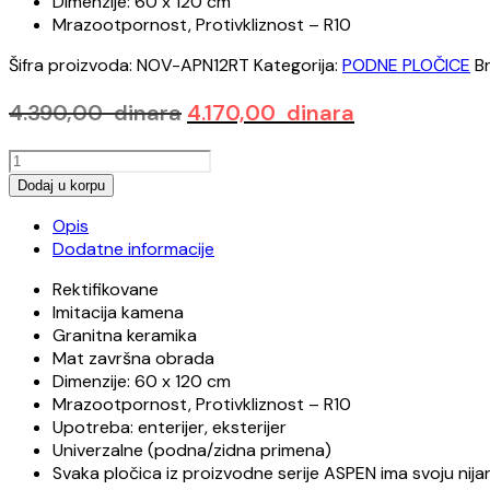
Dimenzije: 60 x 120 cm
Mrazootpornost, Protivkliznost – R10
Šifra proizvoda:
NOV-APN12RT
Kategorija:
PODNE PLOČICE
B
Originalna
Trenutna
4.390,00
dinara
4.170,00
dinara
cena
cena
ASPEN
je
je:
ROCK
Dodaj u korpu
bila:
4.170,00 dina
GREY
4.390,00 dinara.
Opis
60x120
Dodatne informacije
RETT
količina
Rektifikovane
Imitacija kamena
Granitna keramika
Mat završna obrada
Dimenzije: 60 x 120 cm
Mrazootpornost, Protivkliznost – R10
Upotreba: enterijer, eksterijer
Univerzalne (podna/zidna primena)
Svaka pločica iz proizvodne serije ASPEN ima svoju nij