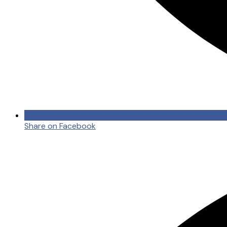
Share on Facebook
Opens
in
a
new
window