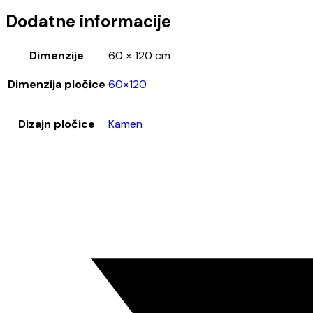
Dodatne informacije
Dimenzije
60 × 120 cm
Dimenzija pločice
60×120
Dizajn pločice
Kamen
Opens
in
a
new
window