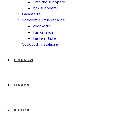
granitne sudopere
inox sudopere
galanterija
vodokotlići i tuš kanalice
vodokotlići
tuš kanalice
tasteri i tipke
vodovod i instalacije
BRENDOVI
O NAMA
KONTAKT