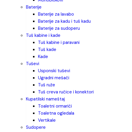
monoblokovi
baterije
baterije za lavabo
baterije za kadu i tuš kadu
baterije za sudoperu
tuš kabine i kade
tuš kabine i paravani
tuš kade
kade
tuševi
usponski tuševi
ugradni mešači
tuš ruže
tuš creva ručice i konektori
kupatilski nameštaj
toaletni ormarići
toaletna ogledala
vertikale
sudopere