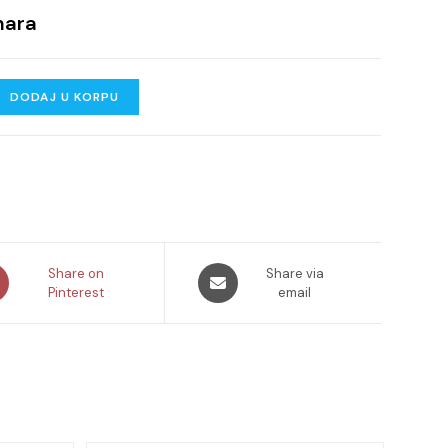
nara
DODAJ U KORPU
ns
Opens
Share on
Share via
Pinterest
in
email
a
new
dow
window