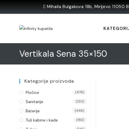
Skip
Mihaila Bulgakova 18b, Mirijevo 11050 
to
content
KATEGORI
Vertikala Sena 35×150
Kategorije proizvoda
Pločice
(478)
Sanitarije
(120)
Baterije
(446)
Tuš kabine i kade
(182)
(141)