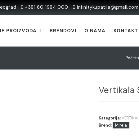
Beograd
+381 60 1984 000
infinitykupatila@gmail.com
JE PROIZVODA
BRENDOVI
O NAMA
KONTAKT
Počet
Vertikala
Kategorija:
VERTIKA
Brend:
Mirela