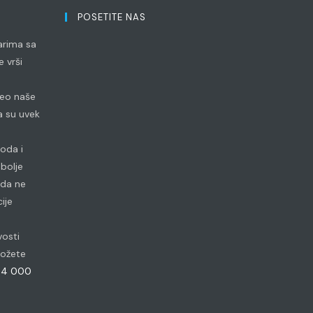
POSETITE NAS
arima sa
 vrši
 deo naše
 su uvek
voda i
bolje
 da ne
ije
vosti
 možete
84 000