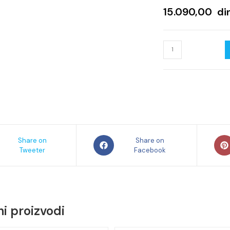
15.090,00
di
Vertikala
Sena
35x150
količina
s
Opens
Ope
Share on
Share on
Tweeter
in
Facebook
in
a
a
new
new
ow
window
win
i proizvodi