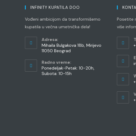
INFINITY KUPATILA DOO
KONTA
Vođeni ambicijom da transformišemo
Posetite n
kupatila u večna umetnička dela!
više info
Adresa:
T
Mihaila Bulgakova 18b, Mirijevo
+
11050 Beograd
O
E
i
Radno vreme:
i
y
Ponedeljak-Petak: 10-20h,
Subota: 10-15h
a
+
O
V
i
+
y
O
a
i
y
a