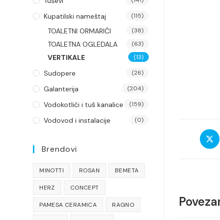
Tuševi
Kupatilski nameštaj
(115)
TOALETNI ORMARIĆI
(38)
TOALETNA OGLEDALA
(63)
VERTIKALE
(13)
Sudopere
(26)
Galanterija
(204)
Vodokotlići i tuš kanalice
(159)
Vodovod i instalacije
(0)
Open
in
Brendovi
a
new
MINOTTI
ROSAN
BEMETA
wind
HERZ
CONCEPT
Povezan
PAMESA CERAMICA
RAGNO