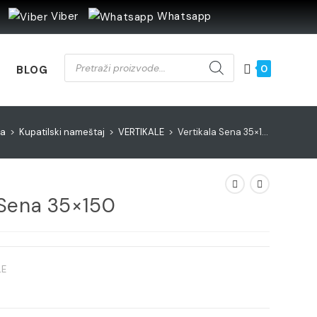
Viber
Whatsapp
Products
search
0
BLOG
na
>
Kupatilski nameštaj
>
VERTIKALE
>
Vertikala Sena 35×150
 Sena 35×150
LE