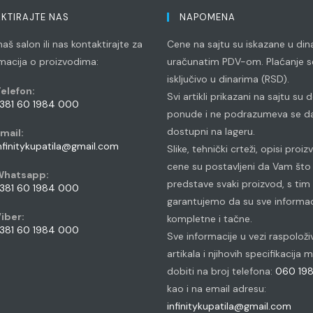
KTIRAJTE NAS
NAPOMENA
aš salon ili nas kontaktirajte za
Cene na sajtu su iskazane u din
rmacija o proizvodima:
uračunatim PDV-om. Plaćanje se
isključivo u dinarima (RSD).
elefon:
Svi artikli prikazani na sajtu su
381 60 1984 000
ponude i ne podrazumeva se da
pens
dostupni na lageru.
mail:
n
Opens
nfinitykupatila@gmail.com
Slike, tehnički crteži, opisi proiz
our
in
cene su postavljeni da Vam što 
pplication
your
Whatsapp:
application
predstave svaki proizvod, s tim
381 60 1984 000
garantujemo da su sve informac
pens
iber:
kompletne i tačne.
n
381 60 1984 000
Sve informacije u vezi raspoloži
our
pens
artikala i njihovih specifikacija
pplication
n
dobiti na broj telefona:
060 19
our
kao i na email adresu:
pplication
infinitykupatila@gmail.com