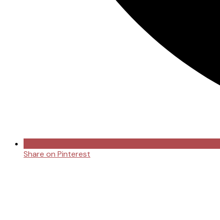
Share on Pinterest
Opens
in
a
new
window