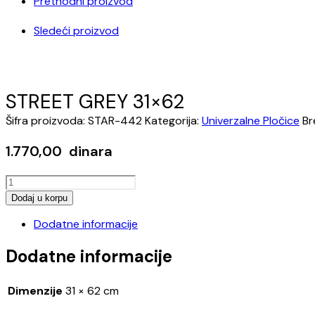
Prethodni proizvod
Sledeći proizvod
STREET GREY 31×62
Šifra proizvoda:
STAR-442
Kategorija:
Univerzalne Pločice
Br
1.770,00
dinara
STREET
GREY
Dodaj u korpu
31x62
Dodatne informacije
količina
Dodatne informacije
Dimenzije
31 × 62 cm