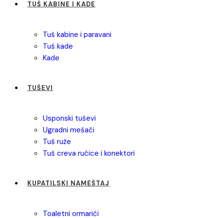
TUŠ KABINE I KADE
tuš kabine i paravani
tuš kade
kade
TUŠEVI
usponski tuševi
ugradni mešači
tuš ruže
tuš creva ručice i konektori
KUPATILSKI NAMEŠTAJ
toaletni ormarići