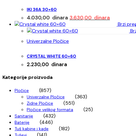
IKI 36A 30×60
Originalna
Trenutna
4.030,00
dinara
3.630,00
dinara
cena
cena
Brzi pre
je
je:
Brz
bila:
3.630,00 d
Univerzalne Pločice
4.030,00 dinara.
CRYSTAL WHITE 60×60
2.230,00
dinara
Kategorije proizvoda
(857)
Pločice
(363)
Univerzalne Pločice
(551)
Zidne Pločice
(25)
Pločice velikog formata
(432)
Sanitarije
(446)
Baterije
(182)
Tuš kabine i kade
(141)
Tuševi