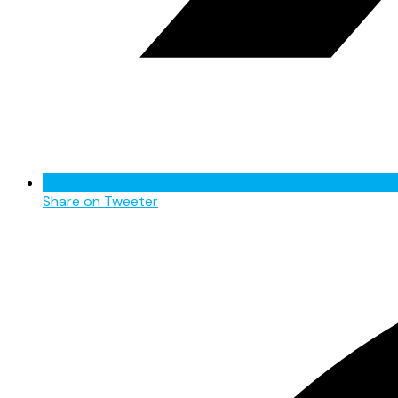
Share on Tweeter
Opens
in
a
new
window