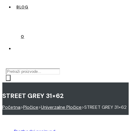
BLOG
0
Products
search
STREET GREY 31×62
Početna
>
Pločice
>
Univerzalne Pločice
>
STREET GREY 31×62