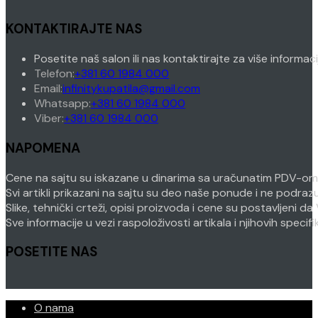
KONTAKTIRAJTE NAS
Posetite naš salon ili nas kontaktirajte za više informac
Opens
Telefon:
+381 60 1984 000
in
Opens
Email:
infinitykupatila@gmail.com
your
Opens
in
Whatsapp:
+381 60 1984 000
Opens
application
in
your
Viber:
+381 60 1984 000
in
your
application
NAPOMENA
your
application
application
Cene na sajtu su iskazane u dinarima sa uračunatim PDV-om. P
Svi artikli prikazani na sajtu su deo naše ponude i ne podra
Slike, tehnički crteži, opisi proizvoda i cene su postavljeni
Sve informacije u vezi raspoloživosti artikala i njihovih speci
POSETITE NAS
O nama