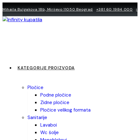
Skip
Mihaila Bulgakova 18b, Mirijevo 11050 Beograd
+381 60 1984 000
i
to
content
KATEGORIJE PROIZVODA
pločice
podne pločice
zidne pločice
pločice velikog formata
sanitarije
lavaboi
wc šolje