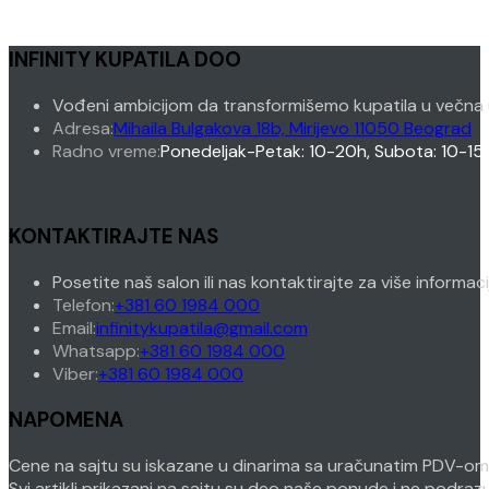
INFINITY KUPATILA DOO
Vođeni ambicijom da transformišemo kupatila u večna 
Adresa:
Mihaila Bulgakova 18b, Mirijevo 11050 Beograd
Radno vreme:
Ponedeljak-Petak: 10-20h, Subota: 10-15
KONTAKTIRAJTE NAS
Posetite naš salon ili nas kontaktirajte za više informac
Opens
Telefon:
+381 60 1984 000
in
Opens
Email:
infinitykupatila@gmail.com
your
Opens
in
Whatsapp:
+381 60 1984 000
Opens
application
in
your
Viber:
+381 60 1984 000
in
your
application
NAPOMENA
your
application
application
Cene na sajtu su iskazane u dinarima sa uračunatim PDV-om. P
Svi artikli prikazani na sajtu su deo naše ponude i ne podra