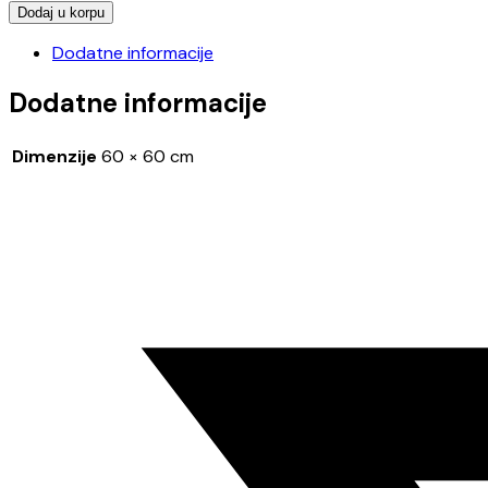
GREY
Dodaj u korpu
bila:
1.970,00 dinar
60x60
2.180,00 dinara.
Dodatne informacije
RETT
količina
Dodatne informacije
Dimenzije
60 × 60 cm
Opens
in
a
new
window