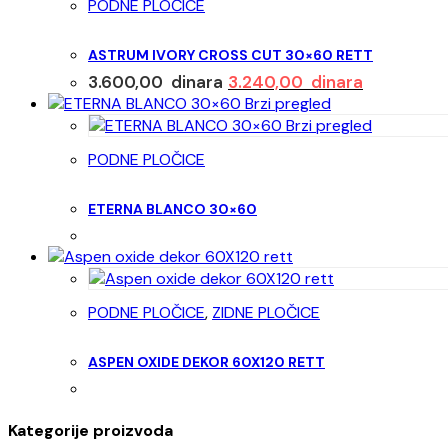
PODNE PLOČICE
ASTRUM IVORY CROSS CUT 30×60 RETT
Originalna
Trenutna
3.600,00
dinara
3.240,00
dinara
cena
cena
Brzi pregled
je
je:
Brzi pregled
bila:
3.240,00 d
PODNE PLOČICE
3.600,00 dinara.
ETERNA BLANCO 30×60
PODNE PLOČICE
,
ZIDNE PLOČICE
ASPEN OXIDE DEKOR 60X120 RETT
Kategorije proizvoda