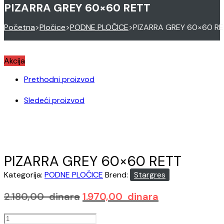
PIZARRA GREY 60×60 RETT
Početna
>
Pločice
>
PODNE PLOČICE
>
PIZARRA GREY 60×60 R
Akcija
Prethodni proizvod
Sledeći proizvod
PIZARRA GREY 60×60 RETT
Kategorija:
PODNE PLOČICE
Brend:
Stargres
Originalna
Trenutna
2.180,00
dinara
1.970,00
dinara
cena
cena
PIZARRA
je
je: