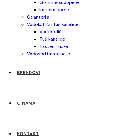
granitne sudopere
inox sudopere
galanterija
vodokotlići i tuš kanalice
vodokotlići
tuš kanalice
tasteri i tipke
vodovod i instalacije
BRENDOVI
O NAMA
KONTAKT