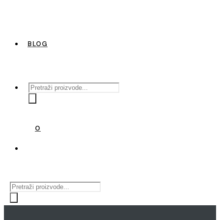
BLOG
Products
search
0
Products
search