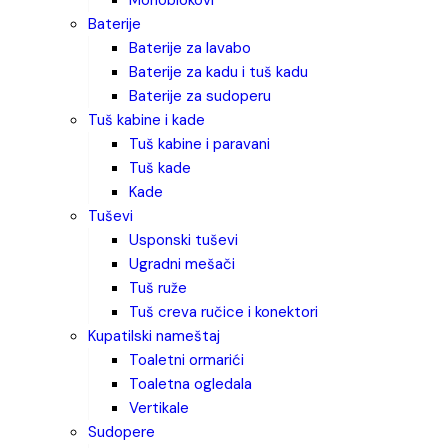
monoblokovi
baterije
baterije za lavabo
baterije za kadu i tuš kadu
baterije za sudoperu
tuš kabine i kade
tuš kabine i paravani
tuš kade
kade
tuševi
usponski tuševi
ugradni mešači
tuš ruže
tuš creva ručice i konektori
kupatilski nameštaj
toaletni ormarići
toaletna ogledala
vertikale
sudopere