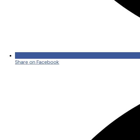
Share on Facebook
Opens
in
a
new
window