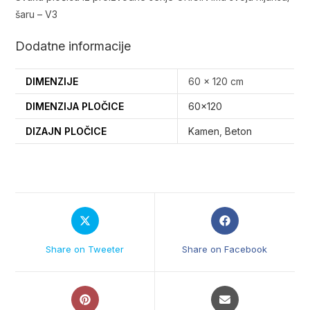
šaru – V3
Dodatne informacije
DIMENZIJE
60 × 120 cm
DIMENZIJA PLOČICE
60×120
DIZAJN PLOČICE
Kamen
,
Beton
Opens
Opens
in
in
a
a
Share on Tweeter
Share on Facebook
new
new
window
window
Opens
Opens
in
in