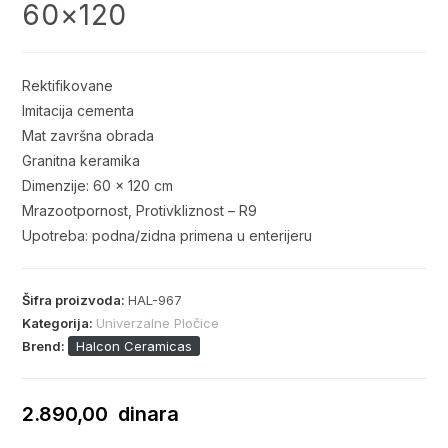
60×120
Rektifikovane
Imitacija cementa
Mat završna obrada
Granitna keramika
Dimenzije: 60 x 120 cm
Mrazootpornost, Protivkliznost – R9
Upotreba: podna/zidna primena u enterijeru
Šifra proizvoda:
HAL-967
Kategorija:
Univerzalne Pločice
Brend:
Halcon Ceramicas
2.890,00
dinara