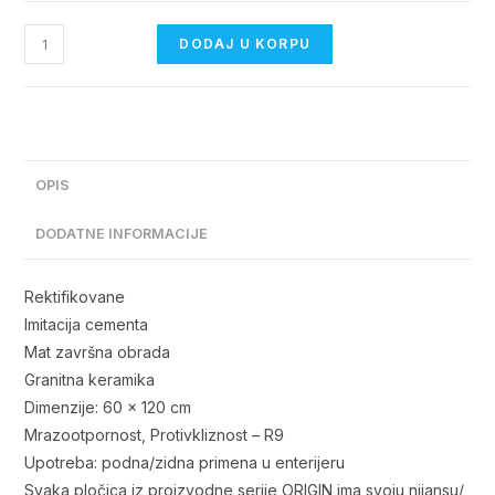
ORIGIN
DODAJ U KORPU
ACERO
MATT
60x120
količina
OPIS
DODATNE INFORMACIJE
Rektifikovane
Imitacija cementa
Mat završna obrada
Granitna keramika
Dimenzije: 60 x 120 cm
Mrazootpornost, Protivkliznost – R9
Upotreba: podna/zidna primena u enterijeru
Svaka pločica iz proizvodne serije ORIGIN ima svoju nijansu/