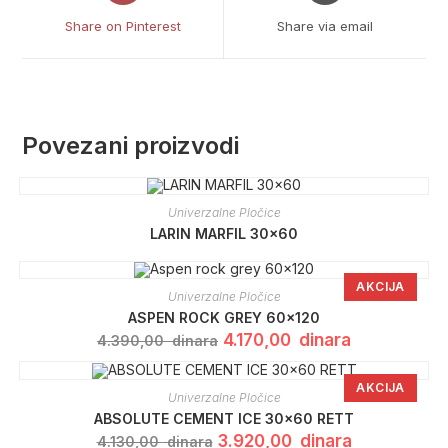
a
a
Share on Pinterest
Share via email
new
new
window
window
Povezani proizvodi
Univerzalne Pločice
LARIN MARFIL 30×60
AKCIJA
Univerzalne Pločice
ASPEN ROCK GREY 60×120
Originalna
Trenutna
4.170,00
dinara
4.390,00
dinara
cena
cena
je
je:
bila:
4.170,00 dinar
AKCIJA
4.390,00 dinara.
Univerzalne Pločice
ABSOLUTE CEMENT ICE 30×60 RETT
Originalna
Trenutna
3.920,00
dinara
4.130,00
dinara