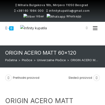
Skip
Mihaila Bulgakova 18b, Mirijevo 11050 Beograd
to
+381 60 1984 000
infinitykupatila@gmail.com
content
Viber
Whatsapp
0
ORIGIN ACERO MATT 60×120
Početna
>
Pločice
>
Univerzalne Pločice
>
ORIGIN ACERO MATT 60×120
Prethodni proizvod
Sledeći proizvod
ORIGIN ACERO MATT