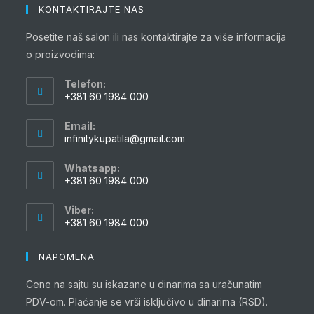
KONTAKTIRAJTE NAS
Posetite naš salon ili nas kontaktirajte za više informacija
o proizvodima:
Telefon:
+381 60 1984 000
Opens
Email:
in
Opens
infinitykupatila@gmail.com
your
in
your
application
Whatsapp:
application
+381 60 1984 000
Opens
Viber:
in
+381 60 1984 000
your
Opens
application
in
NAPOMENA
your
Cene na sajtu su iskazane u dinarima sa uračunatim
application
PDV-om. Plaćanje se vrši isključivo u dinarima (RSD).