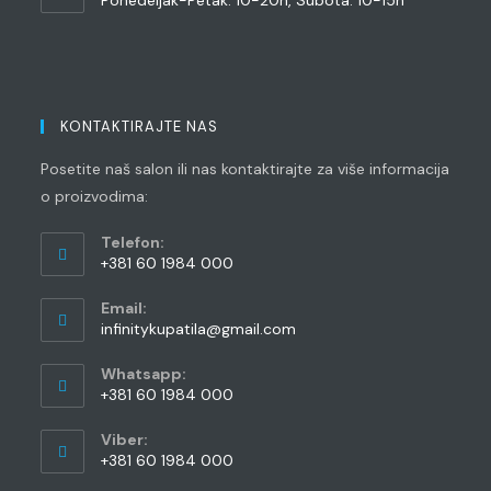
KONTAKTIRAJTE NAS
Posetite naš salon ili nas kontaktirajte za više informacija
o proizvodima:
Telefon:
+381 60 1984 000
Opens
Email:
in
Opens
infinitykupatila@gmail.com
your
in
application
your
Whatsapp:
application
+381 60 1984 000
Opens
Viber:
in
+381 60 1984 000
your
Opens