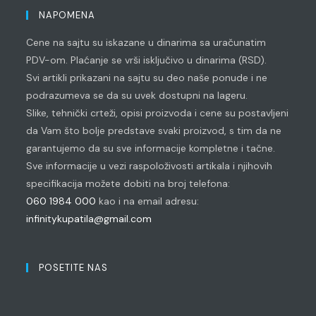
application
in
NAPOMENA
your
Cene na sajtu su iskazane u dinarima sa uračunatim
application
PDV-om. Plaćanje se vrši isključivo u dinarima (RSD).
Svi artikli prikazani na sajtu su deo naše ponude i ne
podrazumeva se da su uvek dostupni na lageru.
Slike, tehnički crteži, opisi proizvoda i cene su postavljeni
da Vam što bolje predstave svaki proizvod, s tim da ne
garantujemo da su sve informacije kompletne i tačne.
Sve informacije u vezi raspoloživosti artikala i njihovih
specifikacija možete dobiti na broj telefona:
060 1984 000
kao i na email adresu:
infinitykupatila@gmail.com
POSETITE NAS