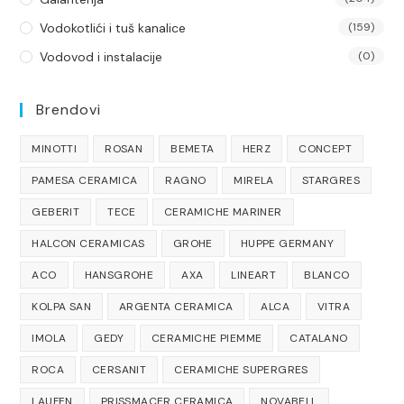
Vodokotlići i tuš kanalice
(159)
Vodovod i instalacije
(0)
Brendovi
MINOTTI
ROSAN
BEMETA
HERZ
CONCEPT
PAMESA CERAMICA
RAGNO
MIRELA
STARGRES
GEBERIT
TECE
CERAMICHE MARINER
HALCON CERAMICAS
GROHE
HUPPE GERMANY
ACO
HANSGROHE
AXA
LINEART
BLANCO
KOLPA SAN
ARGENTA CERAMICA
ALCA
VITRA
IMOLA
GEDY
CERAMICHE PIEMME
CATALANO
ROCA
CERSANIT
CERAMICHE SUPERGRES
LAUFEN
PRISSMACER CERAMICA
NOVABELL