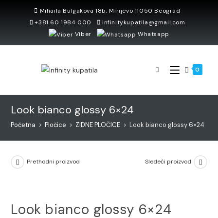
Skip
Mihaila Bulgakova 18b, Mirijevo 11050 Beograd
to
+381 60 1984 000
infinitykupatila@gmail.com
content
Viber
Whatsapp
0
Look bianco glossy 6×24
Početna
>
Pločice
>
ZIDNE PLOČICE
>
Look bianco glossy 6×24
Prethodni proizvod
Sledeći proizvod
Look bianco glossy 6×24