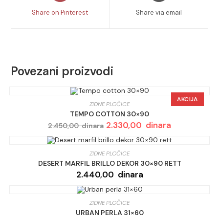
a
a
Share on Pinterest
Share via email
new
new
window
window
Povezani proizvodi
AKCIJA
ZIDNE PLOČICE
TEMPO COTTON 30×90
Originalna
2.330,00
dinara
Trenutna
2.450,00
dinara
cena
cena
je
je:
bila:
2.330,00 dinar
2.450,00 dinara.
ZIDNE PLOČICE
DESERT MARFIL BRILLO DEKOR 30×90 RETT
2.440,00
dinara
ZIDNE PLOČICE
URBAN PERLA 31×60