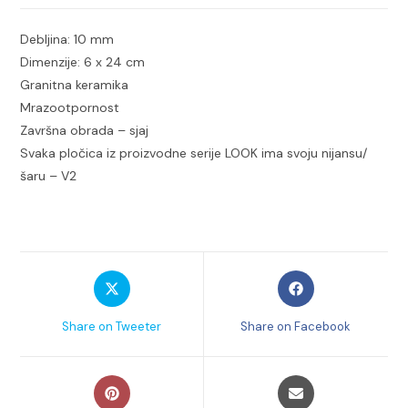
Debljina: 10 mm
Dimenzije: 6 x 24 cm
Granitna keramika
Mrazootpornost
Završna obrada – sjaj
Svaka pločica iz proizvodne serije LOOK ima svoju nijansu/
šaru – V2
Opens
Opens
in
in
a
a
Share on Tweeter
Share on Facebook
new
new
window
window
Opens
Opens
in
in