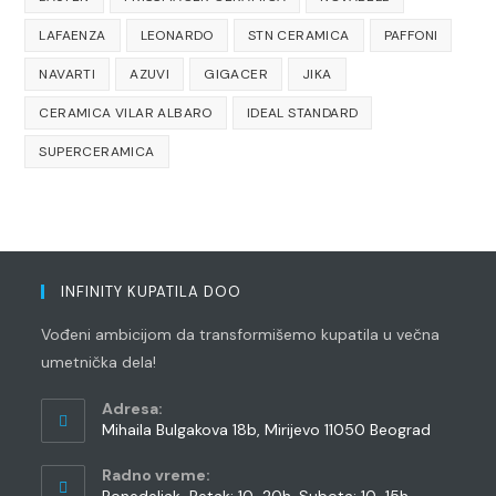
LAFAENZA
LEONARDO
STN CERAMICA
PAFFONI
NAVARTI
AZUVI
GIGACER
JIKA
CERAMICA VILAR ALBARO
IDEAL STANDARD
SUPERCERAMICA
INFINITY KUPATILA DOO
Vođeni ambicijom da transformišemo kupatila u večna
umetnička dela!
Adresa:
Mihaila Bulgakova 18b, Mirijevo 11050 Beograd
Radno vreme:
Ponedeljak-Petak: 10-20h, Subota: 10-15h