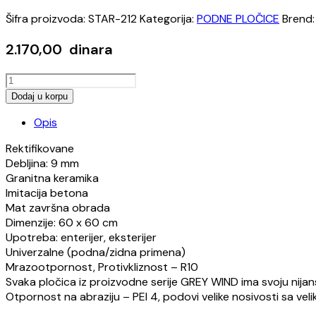
Šifra proizvoda:
STAR-212
Kategorija:
PODNE PLOČICE
Brend
2.170,00
dinara
GREY
WIND
Dodaj u korpu
MILD
Opis
60x60
količina
Rektifikovane
Debljina: 9 mm
Granitna keramika
Imitacija betona
Mat završna obrada
Dimenzije: 60 x 60 cm
Upotreba: enterijer, eksterijer
Univerzalne (podna/zidna primena)
Mrazootpornost, Protivkliznost – R10
Svaka pločica iz proizvodne serije GREY WIND ima svoju nijan
Otpornost na abraziju – PEI 4, podovi velike nosivosti sa 