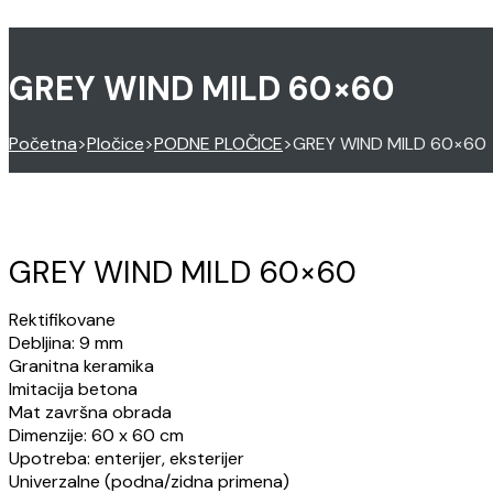
GREY WIND MILD 60×60
Početna
>
Pločice
>
PODNE PLOČICE
>
GREY WIND MILD 60×60
GREY WIND MILD 60×60
Rektifikovane
Debljina: 9 mm
Granitna keramika
Imitacija betona
Mat završna obrada
Dimenzije: 60 x 60 cm
Upotreba: enterijer, eksterijer
Univerzalne (podna/zidna primena)