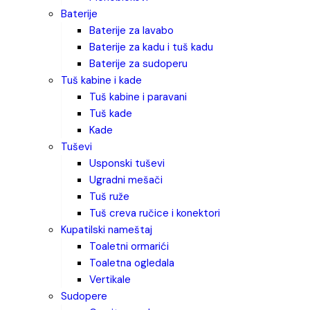
baterije
baterije za lavabo
baterije za kadu i tuš kadu
baterije za sudoperu
tuš kabine i kade
tuš kabine i paravani
tuš kade
kade
tuševi
usponski tuševi
ugradni mešači
tuš ruže
tuš creva ručice i konektori
kupatilski nameštaj
toaletni ormarići
toaletna ogledala
vertikale
sudopere