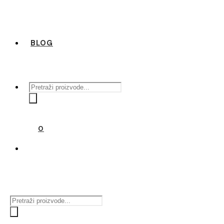
BLOG
Products
search
0
Products
search