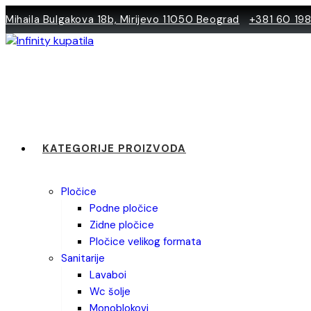
Skip
Mihaila Bulgakova 18b, Mirijevo 11050 Beograd
+381 60 19
to
content
KATEGORIJE PROIZVODA
pločice
podne pločice
zidne pločice
pločice velikog formata
sanitarije
lavaboi
wc šolje
monoblokovi