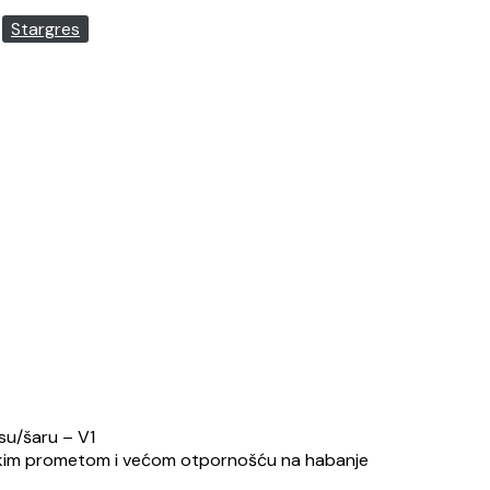
:
Stargres
su/šaru – V1
velikim prometom i većom otpornošću na habanje