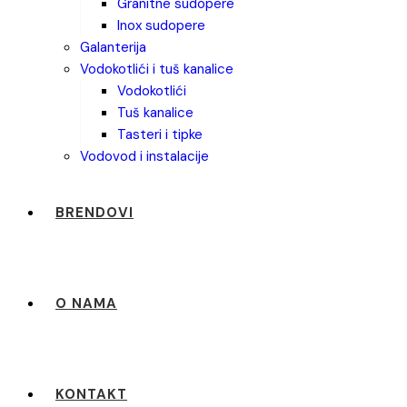
granitne sudopere
inox sudopere
galanterija
vodokotlići i tuš kanalice
vodokotlići
tuš kanalice
tasteri i tipke
vodovod i instalacije
BRENDOVI
O NAMA
KONTAKT