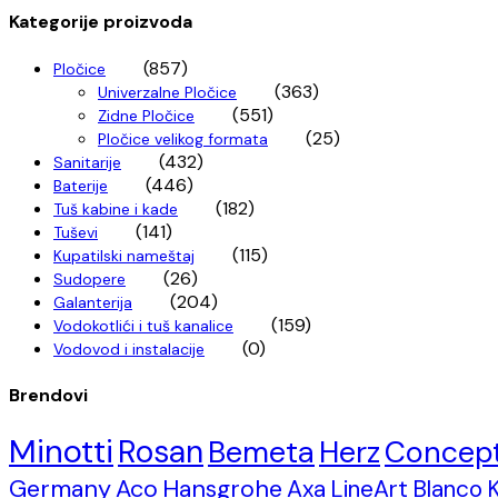
Kategorije proizvoda
(857)
Pločice
(363)
Univerzalne Pločice
(551)
Zidne Pločice
(25)
Pločice velikog formata
(432)
Sanitarije
(446)
Baterije
(182)
Tuš kabine i kade
(141)
Tuševi
(115)
Kupatilski nameštaj
(26)
Sudopere
(204)
Galanterija
(159)
Vodokotlići i tuš kanalice
(0)
Vodovod i instalacije
Brendovi
Minotti
Rosan
Bemeta
Herz
Concep
Germany
Aco
Hansgrohe
Axa
LineArt
Blanco