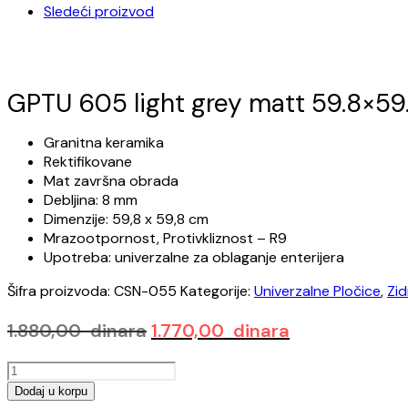
Sledeći proizvod
GPTU 605 light grey matt 59.8×59
Granitna keramika
Rektifikovane
Mat završna obrada
Debljina: 8 mm
Dimenzije: 59,8 x 59,8 cm
Mrazootpornost, Protivkliznost – R9
Upotreba: univerzalne za oblaganje enterijera
Šifra proizvoda:
CSN-055
Kategorije:
Univerzalne Pločice
,
Zid
Originalna
Trenutna
1.880,00
dinara
1.770,00
dinara
cena
cena
GPTU
je
je:
605
Dodaj u korpu
bila:
1.770,00 dinar
light