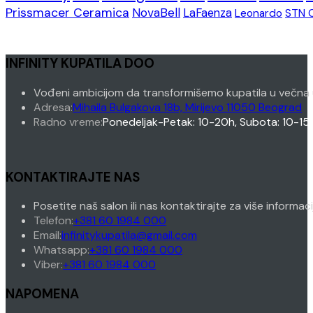
Prissmacer Ceramica
NovaBell
LaFaenza
Leonardo
STN 
INFINITY KUPATILA DOO
Vođeni ambicijom da transformišemo kupatila u večna 
Adresa:
Mihaila Bulgakova 18b, Mirijevo 11050 Beograd
Radno vreme:
Ponedeljak-Petak: 10-20h, Subota: 10-15
KONTAKTIRAJTE NAS
Posetite naš salon ili nas kontaktirajte za više informac
Opens
Telefon:
+381 60 1984 000
in
Opens
Email:
infinitykupatila@gmail.com
your
Opens
in
Whatsapp:
+381 60 1984 000
Opens
application
in
your
Viber:
+381 60 1984 000
in
your
application
NAPOMENA
your
application
application