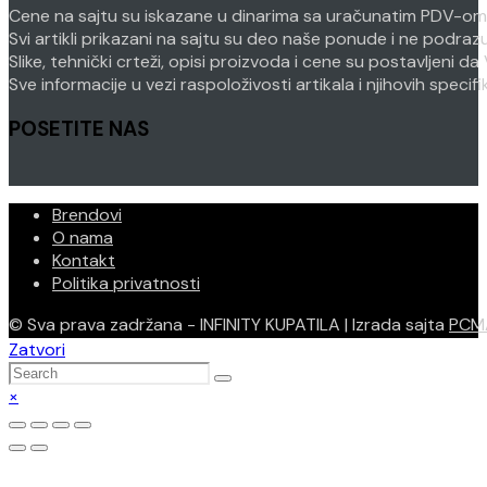
Cene na sajtu su iskazane u dinarima sa uračunatim PDV-om. P
Svi artikli prikazani na sajtu su deo naše ponude i ne podra
Slike, tehnički crteži, opisi proizvoda i cene su postavljeni
Sve informacije u vezi raspoloživosti artikala i njihovih speci
POSETITE NAS
Brendovi
O nama
Kontakt
Politika privatnosti
© Sva prava zadržana - INFINITY KUPATILA | Izrada sajta
PCM
Zatvori
×