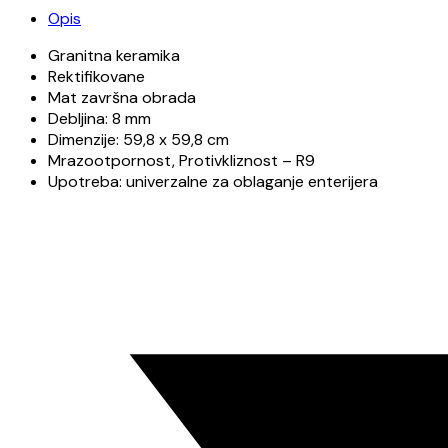
1.880,00 dinara.
Opis
grey
matt
Granitna keramika
59.8x59.8
Rektifikovane
količina
Mat završna obrada
Debljina: 8 mm
Dimenzije: 59,8 x 59,8 cm
Mrazootpornost, Protivkliznost – R9
Upotreba: univerzalne za oblaganje enterijera
Opens
in
a
new
window