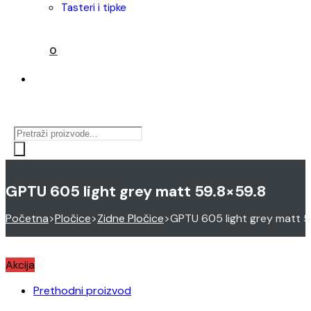
tasteri i tipke
0
Products
search
GPTU 605 light grey matt 59.8×59.8
Početna
>
Pločice
>
Zidne Pločice
>
GPTU 605 light grey matt 5
Akcija
Prethodni proizvod