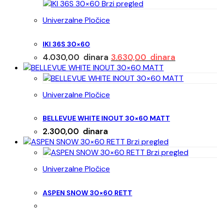
Brzi pregled
Univerzalne Pločice
IKI 36S 30×60
Originalna
Trenutna
4.030,00
dinara
3.630,00
dinara
cena
cena
je
je:
bila:
3.630,00 d
Univerzalne Pločice
4.030,00 dinara.
BELLEVUE WHITE INOUT 30×60 MATT
2.300,00
dinara
Brzi pregled
Brzi pregled
Univerzalne Pločice
ASPEN SNOW 30×60 RETT