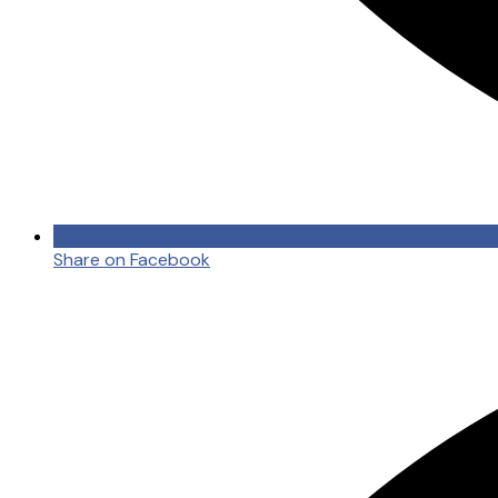
Share on Facebook
Opens
in
a
new
window