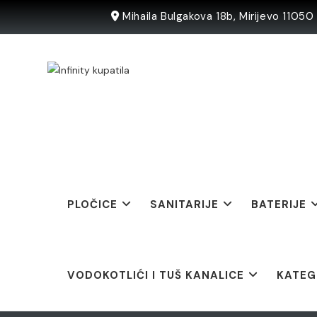
Skip
Mihaila Bulgakova 18b, Mirijevo 1105
to
content
PLOČICE
SANITARIJE
BATERIJE
VODOKOTLIĆI I TUŠ KANALICE
KATEG