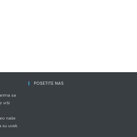
POSETITE NAS
arima sa
 vrši
 deo naše
 su uvek