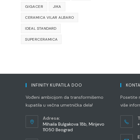
GIGACER
JIKA
CERAMICA VILAR ALBARO
IDEAL STANDARD
SUPERCERAMICA
INFINITY KUPATILA DOO
KONTA
Vođeni ambicijom da transformišemo
Posetite n
kupatila u večna umetnička dela!
više info
Adresa:
T
Mihaila Bulgakova 18b, Mirijevo
+
11050 Beograd
O
E
i