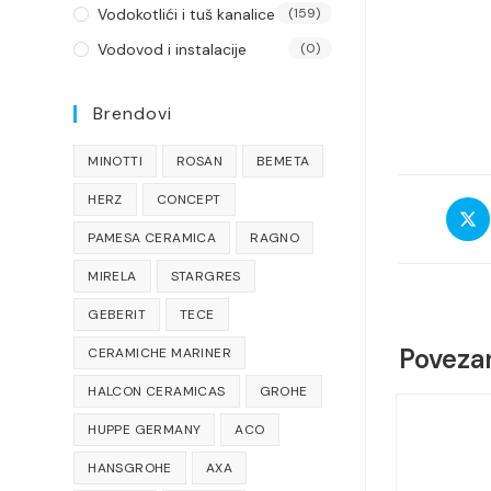
Vodokotlići i tuš kanalice
(159)
Vodovod i instalacije
(0)
Brendovi
MINOTTI
ROSAN
BEMETA
HERZ
CONCEPT
Open
in
PAMESA CERAMICA
RAGNO
a
new
MIRELA
STARGRES
wind
GEBERIT
TECE
Povezan
CERAMICHE MARINER
HALCON CERAMICAS
GROHE
HUPPE GERMANY
ACO
HANSGROHE
AXA