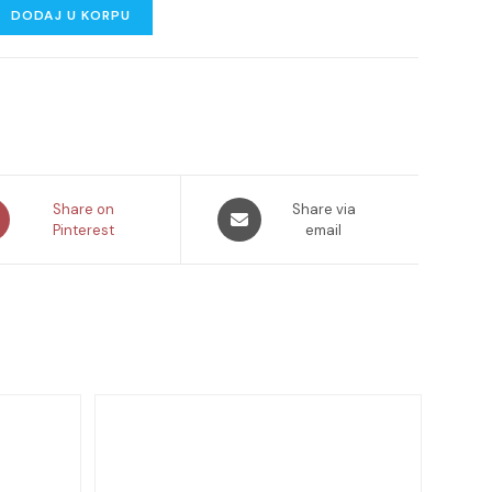
DODAJ U KORPU
ns
Opens
Share on
Share via
Pinterest
in
email
a
new
dow
window