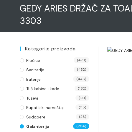
GEDY ARIES DRŽAČ ZA TOA
3303
Kategorije proizvoda
Pločice
(478)
Sanitarije
(432)
Baterije
(446)
Tuš kabine i kade
(182)
Tuševi
(141)
Kupatilski nameštaj
(115)
Sudopere
(26)
Galanterija
(204)