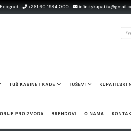
0 Beograd
+381 60 1984 000
infinitykupatila@gmail.
Prod
sear
TUŠ KABINE I KADE
TUŠEVI
KUPATILSKI
ORIJE PROIZVODA
BRENDOVI
O NAMA
KONTA