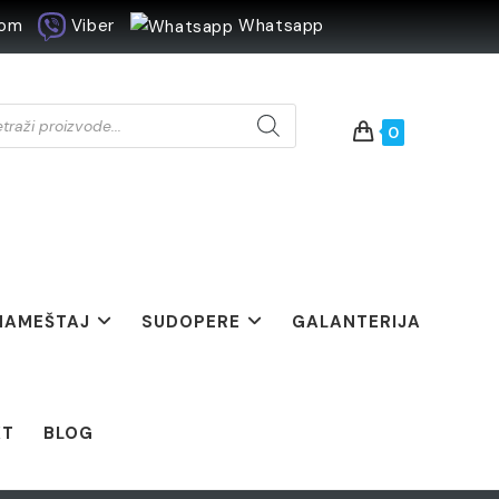
com
Viber
Whatsapp
ucts
ch
0
 NAMEŠTAJ
SUDOPERE
GALANTERIJA
KT
BLOG