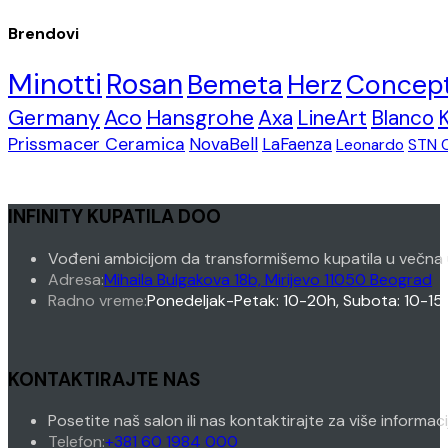
Brendovi
Minotti
Rosan
Bemeta
Herz
Concep
Germany
Aco
Hansgrohe
Axa
LineArt
Blanco
Prissmacer Ceramica
NovaBell
LaFaenza
Leonardo
STN 
INFINITY KUPATILA DOO
Vođeni ambicijom da transformišemo kupatila u večna 
Adresa:
Mihaila Bulgakova 18b, Mirijevo 11050 Beograd
Radno vreme:
Ponedeljak-Petak: 10-20h, Subota: 10-15
KONTAKTIRAJTE NAS
Posetite naš salon ili nas kontaktirajte za više informac
Opens
Telefon:
+381 60 1984 000