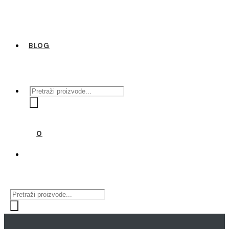
BLOG
Products
search
0
Products
search