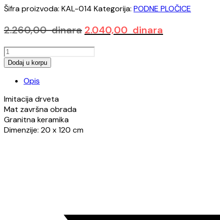
Šifra proizvoda:
KAL-014
Kategorija:
PODNE PLOČICE
Originalna
Trenutna
2.260,00
dinara
2.040,00
dinara
cena
cena
EXTRA
je
je:
WOOD
Dodaj u korpu
bila:
2.040,00 din
oak
2.260,00 dinara.
Opis
20x120
količina
Imitacija drveta
Mat završna obrada
Granitna keramika
Dimenzije: 20 x 120 cm
Opens
in
a
new
window