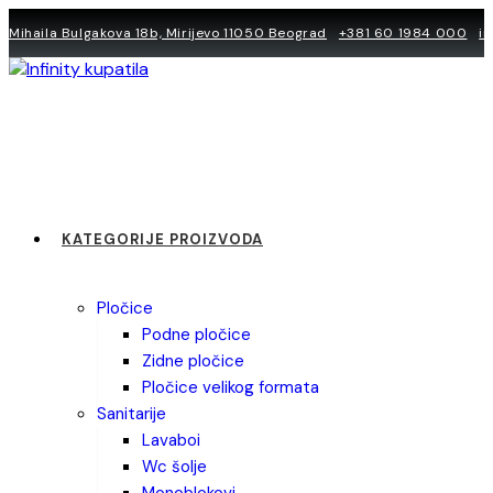
Skip
Mihaila Bulgakova 18b, Mirijevo 11050 Beograd
+381 60 1984 000
i
to
content
KATEGORIJE PROIZVODA
pločice
podne pločice
zidne pločice
pločice velikog formata
sanitarije
lavaboi
wc šolje