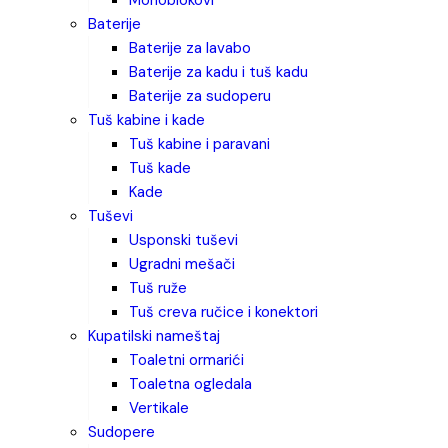
monoblokovi
baterije
baterije za lavabo
baterije za kadu i tuš kadu
baterije za sudoperu
tuš kabine i kade
tuš kabine i paravani
tuš kade
kade
tuševi
usponski tuševi
ugradni mešači
tuš ruže
tuš creva ručice i konektori
kupatilski nameštaj
toaletni ormarići
toaletna ogledala
vertikale
sudopere