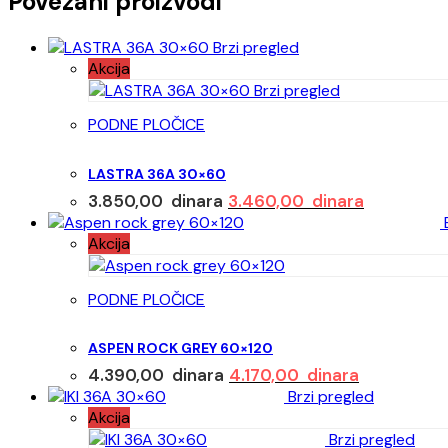
Povezani proizvodi
Brzi pregled
Akcija
Brzi pregled
PODNE PLOČICE
LASTRA 36A 30×60
Originalna
Trenutna
3.850,00
dinara
3.460,00
dinara
cena
cena
B
Akcija
je
je:
bila:
3.460,00 d
3.850,00 dinara.
PODNE PLOČICE
ASPEN ROCK GREY 60×120
Originalna
Trenutna
4.390,00
dinara
4.170,00
dinara
cena
cena
Brzi pregled
Akcija
je
je:
bila:
Brzi pregled
4.170,00 di