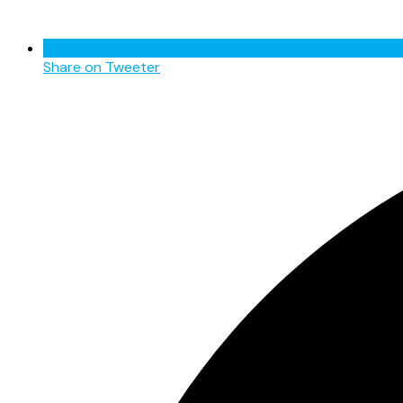
Share on Tweeter
Opens
in
a
new
window