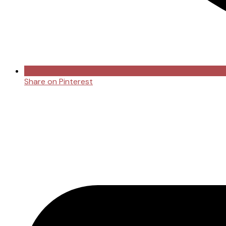
Share on Pinterest
Opens
in
a
new
window