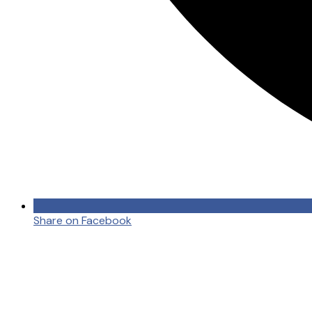
Share on Facebook
Opens
in
a
new
window