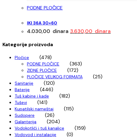
4.390,00 dinara.
PODNE PLOČICE
IKI 36A 30×60
Originalna
Trenutna
4.030,00
dinara
3.630,00
dinara
cena
cena
je
je:
Kategorije proizvoda
bila:
3.630,00 d
(478)
4.030,00 dinara.
Pločice
(363)
PODNE PLOČICE
(172)
ZIDNE PLOČICE
(25)
PLOČICE VELIKOG FORMATA
(120)
Sanitarije
(446)
Baterije
(182)
Tuš kabine i kade
(141)
Tuševi
(115)
Kupatilski nameštaj
(26)
Sudopere
(204)
Galanterija
(159)
Vodokotlići i tuš kanalice
(0)
Vodovod i instalacije