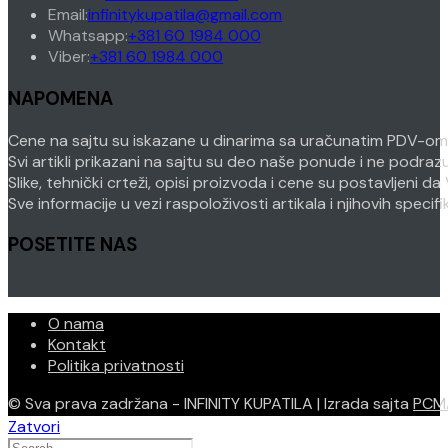
in
Opens
Email:
infinitykupatila@gmail.com
your
Opens
in
Whatsapp:
+381 60 1984 000
Opens
application
in
your
Viber:
+381 60 1984 000
in
your
application
NAPOMENA
your
application
application
Cene na sajtu su iskazane u dinarima sa uračunatim PDV-om. P
Svi artikli prikazani na sajtu su deo naše ponude i ne podra
Slike, tehnički crteži, opisi proizvoda i cene su postavljeni
Sve informacije u vezi raspoloživosti artikala i njihovih speci
POSETITE NAS
O nama
Kontakt
Politika privatnosti
© Sva prava zadržana - INFINITY KUPATILA | Izrada sajta
PCM
Zatvori