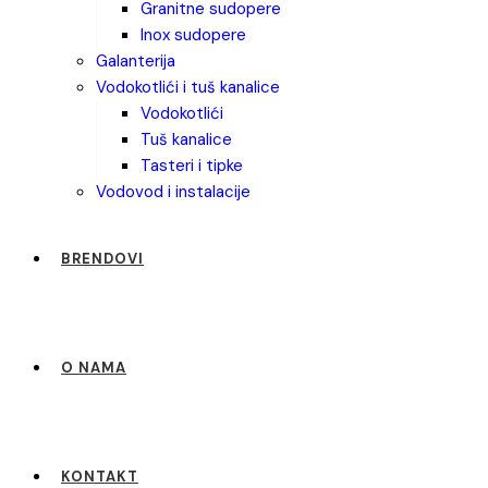
granitne sudopere
inox sudopere
galanterija
vodokotlići i tuš kanalice
vodokotlići
tuš kanalice
tasteri i tipke
vodovod i instalacije
BRENDOVI
O NAMA
KONTAKT