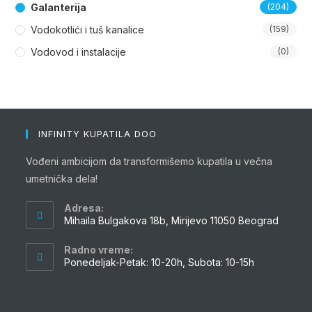
Galanterija
(204)
Vodokotlići i tuš kanalice
(159)
Vodovod i instalacije
(0)
INFINITY KUPATILA DOO
Vođeni ambicijom da transformišemo kupatila u večna
umetnička dela!
Adresa:
Mihaila Bulgakova 18b, Mirijevo 11050 Beograd
Radno vreme:
Ponedeljak-Petak: 10-20h, Subota: 10-15h