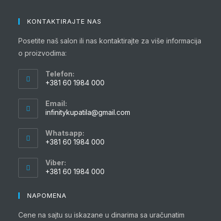
KONTAKTIRAJTE NAS
Posetite naš salon ili nas kontaktirajte za više informacija
o proizvodima:
Telefon:
+381 60 1984 000
Opens
Email:
in
Opens
infinitykupatila@gmail.com
your
in
your
application
Whatsapp:
application
+381 60 1984 000
Opens
Viber:
in
+381 60 1984 000
your
Opens
application
in
NAPOMENA
your
Cene na sajtu su iskazane u dinarima sa uračunatim
application