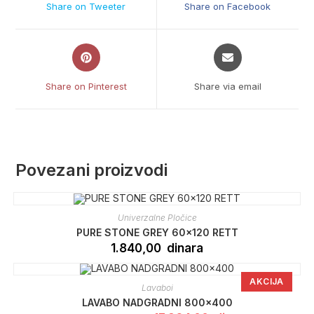
Share on Tweeter
Share on Facebook
new
new
window
window
Opens
Opens
in
in
a
a
Share on Pinterest
Share via email
new
new
window
window
Povezani proizvodi
Univerzalne Pločice
PURE STONE GREY 60×120 RETT
1.840,00
dinara
AKCIJA
Lavaboi
LAVABO NADGRADNI 800×400