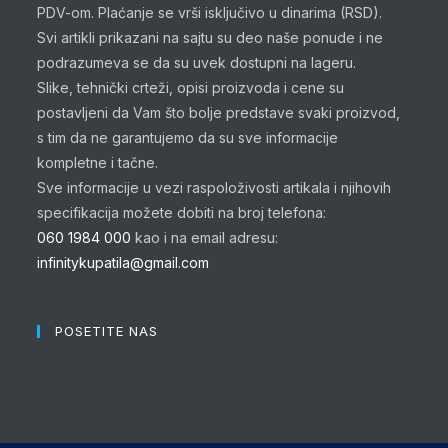
PDV-om. Plaćanje se vrši isključivo u dinarima (RSD).
Svi artikli prikazani na sajtu su deo naše ponude i ne
podrazumeva se da su uvek dostupni na lageru.
Slike, tehnički crteži, opisi proizvoda i cene su
postavljeni da Vam što bolje predstave svaki proizvod,
s tim da ne garantujemo da su sve informacije
kompletne i tačne.
Sve informacije u vezi raspoloživosti artikala i njihovih
specifikacija možete dobiti na broj telefona:
060 1984 000
kao i na email adresu:
infinitykupatila@gmail.com
POSETITE NAS