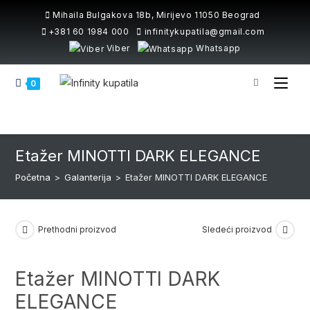
Skip
Mihaila Bulgakova 18b, Mirijevo 11050 Beograd
to
+381 60 1984 000
infinitykupatila@gmail.com
content
Viber
Whatsapp
0
Etažer MINOTTI DARK ELEGANCE
Početna
>
Galanterija
>
Etažer MINOTTI DARK ELEGANCE
Prethodni proizvod
Sledeći proizvod
Etažer MINOTTI DARK
ELEGANCE