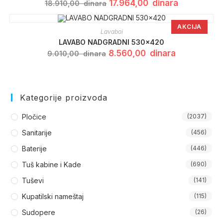
Originalna
Trenutna
17.964,00
dinara
18.910,00
dinara
cena
cena
je
je:
bila:
17.964,00 din
AKCIJA
18.910,00 dinara.
Lavaboi
LAVABO NADGRADNI 530×420
Originalna
Trenutna
8.560,00
dinara
9.010,00
dinara
cena
cena
je
je:
bila:
8.560,00 dina
9.010,00 dinara.
Kategorije proizvoda
Pločice
(2037)
Sanitarije
(456)
Baterije
(446)
Tuš kabine i Kade
(690)
Tuševi
(141)
Kupatilski nameštaj
(115)
Sudopere
(26)