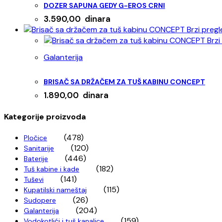
DOZER SAPUNA GEDY G-EROS CRNI
3.590,00
dinara
Brzi pregl
Brzi
Galanterija
BRISAČ SA DRŽAČEM ZA TUŠ KABINU CONCEPT
1.890,00
dinara
Kategorije proizvoda
(478)
Pločice
(120)
Sanitarije
(446)
Baterije
(182)
Tuš kabine i kade
(141)
Tuševi
(115)
Kupatilski nameštaj
(26)
Sudopere
(204)
Galanterija
(159)
Vodokotlići i tuš kanalice