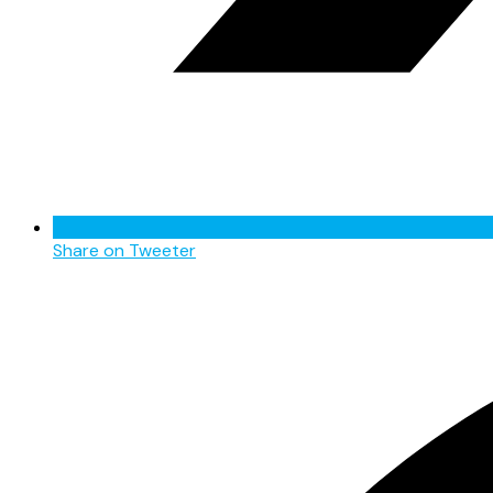
Share on Tweeter
Opens
in
a
new
window