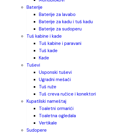
monoblokovi
baterije
baterije za lavabo
baterije za kadu i tuš kadu
baterije za sudoperu
tuš kabine i kade
tuš kabine i paravani
tuš kade
kade
tuševi
usponski tuševi
ugradni mešači
tuš ruže
tuš creva ručice i konektori
kupatilski nameštaj
toaletni ormarići
toaletna ogledala
vertikale
sudopere