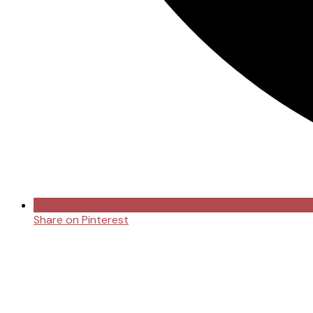
Share on Pinterest
Opens
in
a
new
window