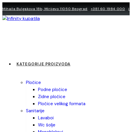
Skip
Mihaila Bulgakova 18b, Mirijevo 11050 Beograd
+381 60 1984 000
i
to
content
KATEGORIJE PROIZVODA
pločice
podne pločice
zidne pločice
pločice velikog formata
sanitarije
lavaboi
wc šolje