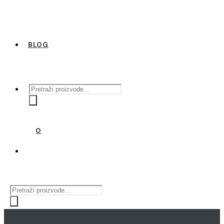
BLOG
Products
search
0
Products
search