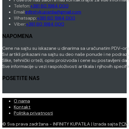
Opens
Telefon:
+381 60 1984 000
in
Opens
Email:
infinitykupatila@gmail.com
your
Opens
in
Whatsapp:
+381 60 1984 000
Opens
application
in
your
Viber:
+381 60 1984 000
in
your
application
NAPOMENA
your
application
application
Cene na sajtu su iskazane u dinarima sa uračunatim PDV-om. P
Svi artikli prikazani na sajtu su deo naše ponude i ne podra
Slike, tehnički crteži, opisi proizvoda i cene su postavljeni
Sve informacije u vezi raspoloživosti artikala i njihovih speci
POSETITE NAS
O nama
Kontakt
Politika privatnosti
© Sva prava zadržana - INFINITY KUPATILA | Izrada sajta
PCM