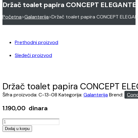
Držač toalet papira CONCEPT ELEGANTE
Početna
>
Galanterija
>
Držač toalet papira CONCEPT ELEGA
Prethodni proizvod
Sledeći proizvod
Držač toalet papira CONCEPT EL
Šifra proizvoda:
C-13-08
Kategorija:
Galanterija
Brend:
Con
1.190,00
dinara
Držač
toalet
Dodaj u korpu
papira