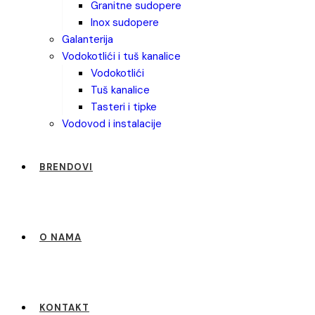
granitne sudopere
inox sudopere
galanterija
vodokotlići i tuš kanalice
vodokotlići
tuš kanalice
tasteri i tipke
vodovod i instalacije
BRENDOVI
O NAMA
KONTAKT