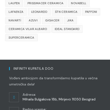
LAUFEN
PRISSMACER CERAMICA
NOVABELL
LAFAENZA
LEONARDO
STN CERAMICA
PAFFONI
NAVARTI
AZUVI
GIGACER
JIKA
CERAMICA VILAR ALBARO
IDEAL STANDARD
SUPERCERAMICA
INFINITY KUPATILA DOO
Vođeni ambicijom da transformišemo kupatila u večna
umetnička dela!
Adresa:
Mihaila Bulgakova 18b, Mirijevo 11050 Beograd
Radno vreme: