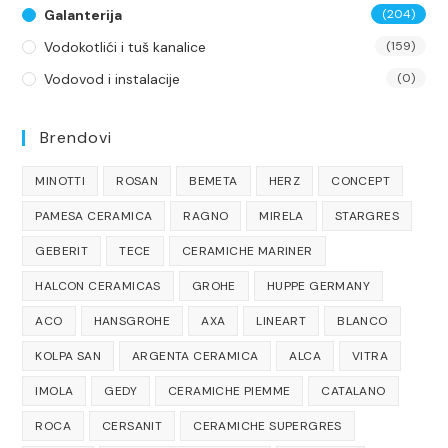
Galanterija
(204)
Vodokotlići i tuš kanalice
(159)
Vodovod i instalacije
(0)
Brendovi
MINOTTI
ROSAN
BEMETA
HERZ
CONCEPT
PAMESA CERAMICA
RAGNO
MIRELA
STARGRES
GEBERIT
TECE
CERAMICHE MARINER
HALCON CERAMICAS
GROHE
HUPPE GERMANY
ACO
HANSGROHE
AXA
LINEART
BLANCO
KOLPA SAN
ARGENTA CERAMICA
ALCA
VITRA
IMOLA
GEDY
CERAMICHE PIEMME
CATALANO
ROCA
CERSANIT
CERAMICHE SUPERGRES