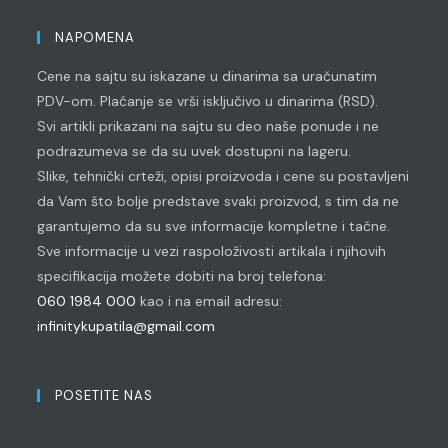
Opens
application
in
NAPOMENA
your
Cene na sajtu su iskazane u dinarima sa uračunatim
application
PDV-om. Plaćanje se vrši isključivo u dinarima (RSD).
Svi artikli prikazani na sajtu su deo naše ponude i ne
podrazumeva se da su uvek dostupni na lageru.
Slike, tehnički crteži, opisi proizvoda i cene su postavljeni
da Vam što bolje predstave svaki proizvod, s tim da ne
garantujemo da su sve informacije kompletne i tačne.
Sve informacije u vezi raspoloživosti artikala i njihovih
specifikacija možete dobiti na broj telefona:
060 1984 000
kao i na email adresu:
infinitykupatila@gmail.com
POSETITE NAS