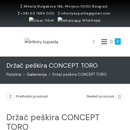
Skip
Mihaila Bulgakova 18b, Mirijevo 11050 Beograd
to
+381 60 1984 000
infinitykupatila@gmail.com
content
Viber
Whatsapp
0
Držač peškira CONCEPT TORO
Početna
>
Galanterija
>
Držač peškira CONCEPT TORO
Prethodni proizvod
Sledeći proizvod
Držač peškira CONCEPT
TORO