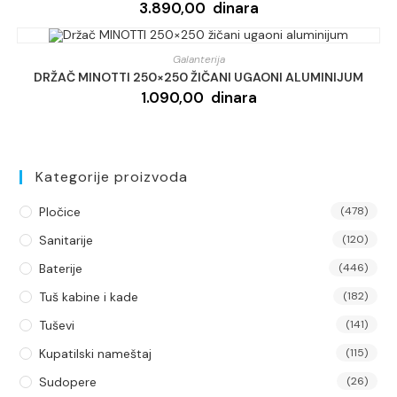
3.890,00
dinara
Galanterija
DRŽAČ MINOTTI 250×250 ŽIČANI UGAONI ALUMINIJUM
1.090,00
dinara
Kategorije proizvoda
Pločice
(478)
Sanitarije
(120)
Baterije
(446)
Tuš kabine i kade
(182)
Tuševi
(141)
Kupatilski nameštaj
(115)
Sudopere
(26)