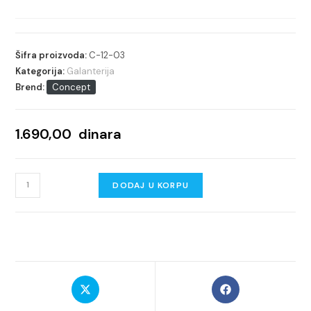
Šifra proizvoda:
C-12-03
Kategorija:
Galanterija
Brend:
Concept
1.690,00
dinara
Držač
DODAJ U KORPU
peškira
CONCEPT
TORO
količina
Opens
Opens
in
in
a
a