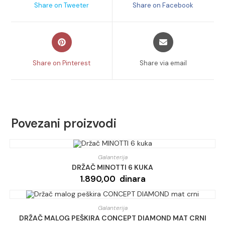
Share on Tweeter
Share on Facebook
new
new
window
window
Opens
Opens
in
in
a
a
Share on Pinterest
Share via email
new
new
window
window
Povezani proizvodi
Galanterija
DRŽAČ MINOTTI 6 KUKA
1.890,00
dinara
Galanterija
DRŽAČ MALOG PEŠKIRA CONCEPT DIAMOND MAT CRNI