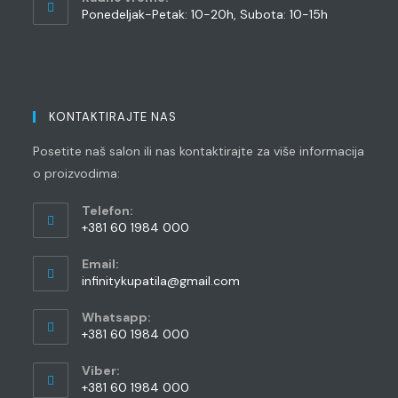
Ponedeljak-Petak: 10-20h, Subota: 10-15h
KONTAKTIRAJTE NAS
Posetite naš salon ili nas kontaktirajte za više informacija
o proizvodima:
Telefon:
+381 60 1984 000
Opens
Email:
in
Opens
infinitykupatila@gmail.com
your
in
application
your
Whatsapp:
application
+381 60 1984 000
Opens
Viber:
in
+381 60 1984 000
your