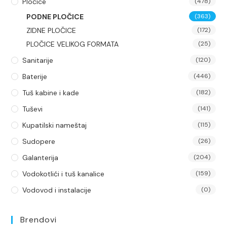
Pločice
(478)
PODNE PLOČICE
(363)
ZIDNE PLOČICE
(172)
PLOČICE VELIKOG FORMATA
(25)
Sanitarije
(120)
Baterije
(446)
Tuš kabine i kade
(182)
Tuševi
(141)
Kupatilski nameštaj
(115)
Sudopere
(26)
Galanterija
(204)
Vodokotlići i tuš kanalice
(159)
Vodovod i instalacije
(0)
Brendovi