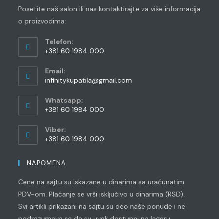
Posetite naš salon ili nas kontaktirajte za više informacija
o proizvodima:
Telefon:
+381 60 1984 000
Opens
Email:
in
Opens
infinitykupatila@gmail.com
your
in
application
your
Whatsapp:
application
+381 60 1984 000
Opens
Viber:
in
+381 60 1984 000
your
Opens
application
in
NAPOMENA
your
Cene na sajtu su iskazane u dinarima sa uračunatim
application
PDV-om. Plaćanje se vrši isključivo u dinarima (RSD).
Svi artikli prikazani na sajtu su deo naše ponude i ne
podrazumeva se da su uvek dostupni na lageru.