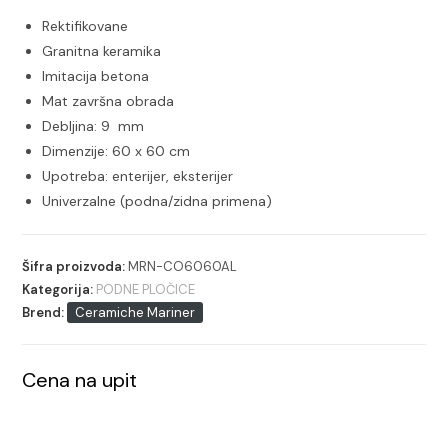
Rektifikovane
Granitna keramika
Imitacija betona
Mat završna obrada
Debljina: 9 mm
Dimenzije: 60 x 60 cm
Upotreba: enterijer, eksterijer
Univerzalne (podna/zidna primena)
Šifra proizvoda:
MRN-CO6060AL
Kategorija:
PODNE PLOČICE
Brend:
Ceramiche Mariner
Cena na upit