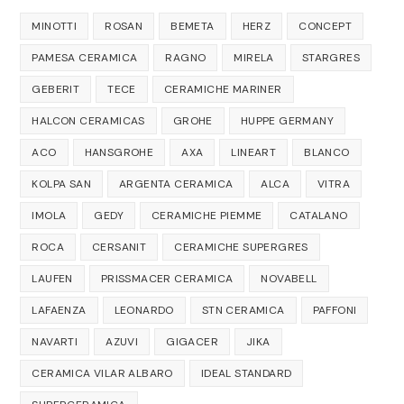
MINOTTI
ROSAN
BEMETA
HERZ
CONCEPT
PAMESA CERAMICA
RAGNO
MIRELA
STARGRES
GEBERIT
TECE
CERAMICHE MARINER
HALCON CERAMICAS
GROHE
HUPPE GERMANY
ACO
HANSGROHE
AXA
LINEART
BLANCO
KOLPA SAN
ARGENTA CERAMICA
ALCA
VITRA
IMOLA
GEDY
CERAMICHE PIEMME
CATALANO
ROCA
CERSANIT
CERAMICHE SUPERGRES
LAUFEN
PRISSMACER CERAMICA
NOVABELL
LAFAENZA
LEONARDO
STN CERAMICA
PAFFONI
NAVARTI
AZUVI
GIGACER
JIKA
CERAMICA VILAR ALBARO
IDEAL STANDARD