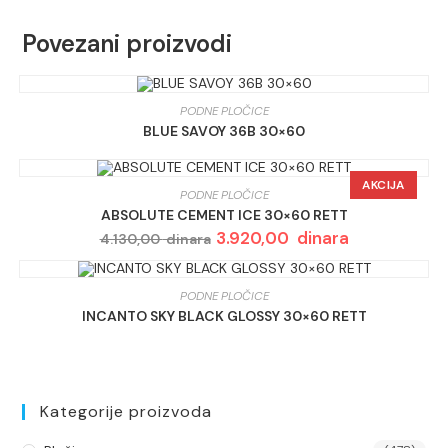
Povezani proizvodi
PODNE PLOČICE
BLUE SAVOY 36B 30×60
AKCIJA
PODNE PLOČICE
ABSOLUTE CEMENT ICE 30×60 RETT
Originalna
3.920,00
dinara
Trenutna
4.130,00
dinara
cena
cena
je
je:
bila:
3.920,00 dinar
4.130,00 dinara.
PODNE PLOČICE
INCANTO SKY BLACK GLOSSY 30×60 RETT
Kategorije proizvoda