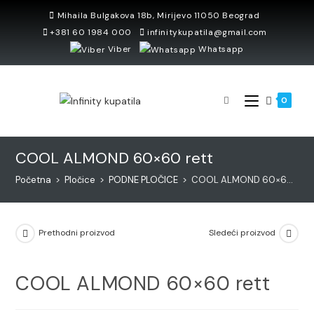
Skip
Mihaila Bulgakova 18b, Mirijevo 11050 Beograd
to
+381 60 1984 000
infinitykupatila@gmail.com
content
Viber
Whatsapp
0
COOL ALMOND 60×60 rett
Početna
>
Pločice
>
PODNE PLOČICE
>
COOL ALMOND 60×60 rett
Prethodni proizvod
Sledeći proizvod
COOL ALMOND 60×60 rett