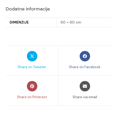
Dodatne informacije
DIMENZIJE
60 × 60 cm
Opens
Opens
in
in
a
a
Share on Tweeter
Share on Facebook
new
new
window
window
Opens
Opens
in
in
a
a
Share on Pinterest
Share via email
new
new
window
window