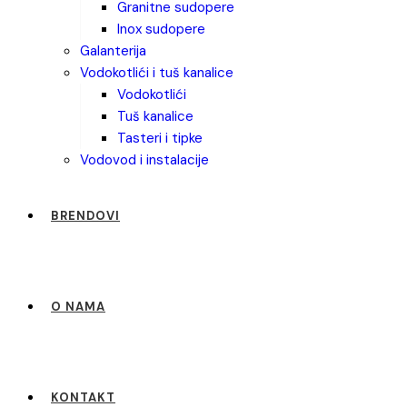
granitne sudopere
inox sudopere
galanterija
vodokotlići i tuš kanalice
vodokotlići
tuš kanalice
tasteri i tipke
vodovod i instalacije
BRENDOVI
O NAMA
KONTAKT