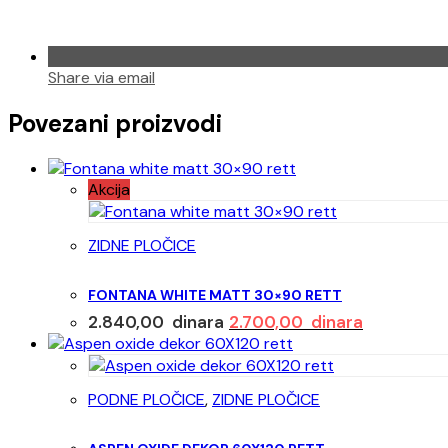
Share via email
Povezani proizvodi
Akcija
ZIDNE PLOČICE
FONTANA WHITE MATT 30×90 RETT
Originalna
Trenutna
2.840,00
dinara
2.700,00
dinara
cena
cena
je
je:
bila:
2.700,00 d
PODNE PLOČICE
,
ZIDNE PLOČICE
2.840,00 dinara.