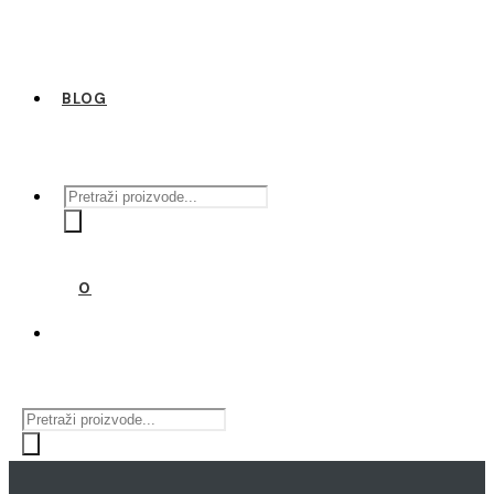
BLOG
Products
search
0
Products
search