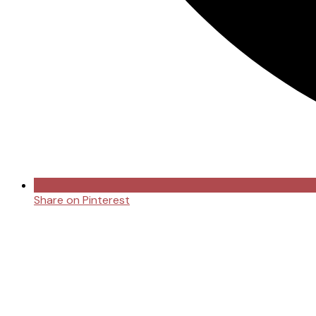
Share on Pinterest
Opens
in
a
new
window