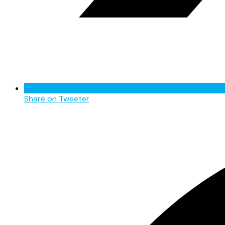
Share on Tweeter
Opens
in
a
new
window