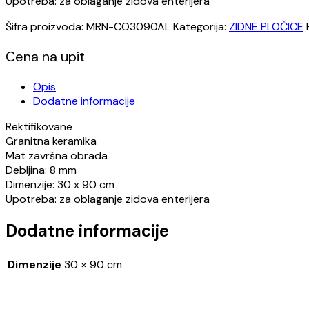
Upotreba: za oblaganje zidova enterijera
Šifra proizvoda:
MRN-CO3090AL
Kategorija:
ZIDNE PLOČICE
Cena na upit
Opis
Dodatne informacije
Rektifikovane
Granitna keramika
Mat završna obrada
Debljina: 8 mm
Dimenzije: 30 x 90 cm
Upotreba: za oblaganje zidova enterijera
Dodatne informacije
Dimenzije
30 × 90 cm
Opens
in