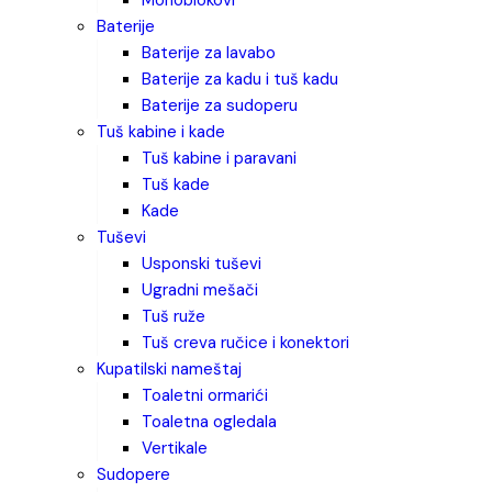
monoblokovi
baterije
baterije za lavabo
baterije za kadu i tuš kadu
baterije za sudoperu
tuš kabine i kade
tuš kabine i paravani
tuš kade
kade
tuševi
usponski tuševi
ugradni mešači
tuš ruže
tuš creva ručice i konektori
kupatilski nameštaj
toaletni ormarići
toaletna ogledala
vertikale
sudopere