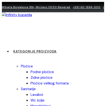
Skip
Mihaila Bulgakova 18b, Mirijevo 11050 Beograd
+381 60 1984 000
i
to
content
KATEGORIJE PROIZVODA
pločice
podne pločice
zidne pločice
pločice velikog formata
sanitarije
lavaboi
wc šolje