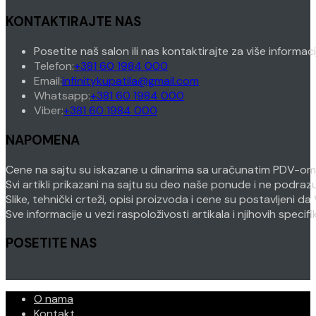
KONTAKTIRAJTE NAS
Posetite naš salon ili nas kontaktirajte za više informac
Opens
Telefon:
+381 60 1984 000
in
Opens
Email:
infinitykupatila@gmail.com
your
Opens
in
Whatsapp:
+381 60 1984 000
Opens
application
in
your
Viber:
+381 60 1984 000
in
your
application
NAPOMENA
your
application
application
Cene na sajtu su iskazane u dinarima sa uračunatim PDV-om. P
Svi artikli prikazani na sajtu su deo naše ponude i ne podra
Slike, tehnički crteži, opisi proizvoda i cene su postavljeni
Sve informacije u vezi raspoloživosti artikala i njihovih speci
POSETITE NAS
O nama
Kontakt