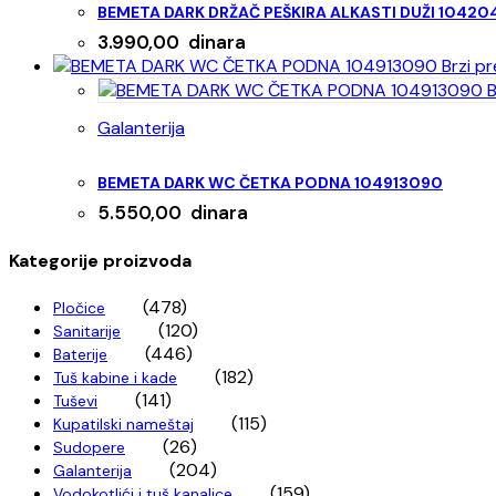
BEMETA DARK DRŽAČ PEŠKIRA ALKASTI DUŽI 1042
3.990,00
dinara
Brzi pr
B
Galanterija
BEMETA DARK WC ČETKA PODNA 104913090
5.550,00
dinara
Kategorije proizvoda
(478)
Pločice
(120)
Sanitarije
(446)
Baterije
(182)
Tuš kabine i kade
(141)
Tuševi
(115)
Kupatilski nameštaj
(26)
Sudopere
(204)
Galanterija
(159)
Vodokotlići i tuš kanalice