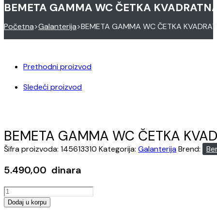
BEMETA GAMMA WC ČETKA KVADRATNA 
Početna
>
Galanterija
>
BEMETA GAMMA WC ČETKA KVADRATN
Prethodni proizvod
Sledeći proizvod
BEMETA GAMMA WC ČETKA KVADR
Šifra proizvoda:
145613310
Kategorija:
Galanterija
Brend:
Be
5.490,00
dinara
BEMETA
GAMMA
Dodaj u korpu
WC