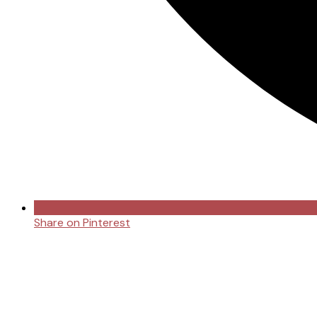
Share on Pinterest
Opens
in
a
new
window