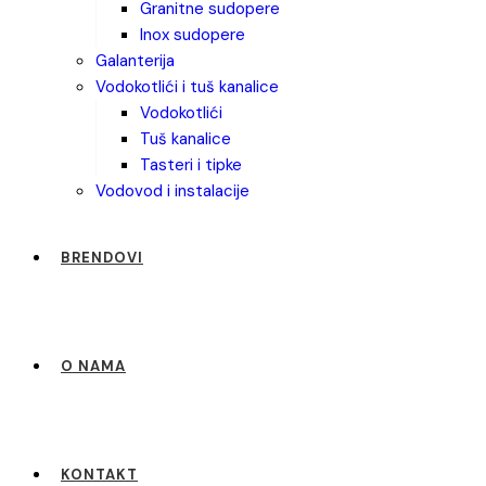
granitne sudopere
inox sudopere
galanterija
vodokotlići i tuš kanalice
vodokotlići
tuš kanalice
tasteri i tipke
vodovod i instalacije
BRENDOVI
O NAMA
KONTAKT