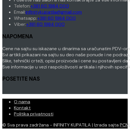
Opens
Telefon:
+381 60 1984 000
in
Opens
Email:
infinitykupatila@gmail.com
your
Opens
in
Whatsapp:
+381 60 1984 000
Opens
application
in
your
Viber:
+381 60 1984 000
in
your
application
NAPOMENA
your
application
application
Cene na sajtu su iskazane u dinarima sa uračunatim PDV-om. P
Svi artikli prikazani na sajtu su deo naše ponude i ne podra
Slike, tehnički crteži, opisi proizvoda i cene su postavljeni
Sve informacije u vezi raspoloživosti artikala i njihovih speci
POSETITE NAS
O nama
Kontakt
Politika privatnosti
© Sva prava zadržana - INFINITY KUPATILA | Izrada sajta
PCM