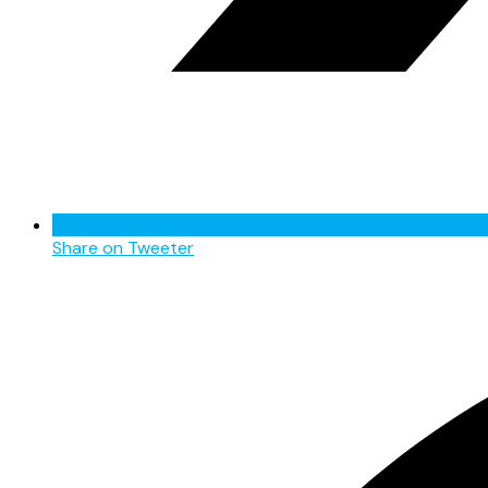
Share on Tweeter
Opens
in
a
new
window