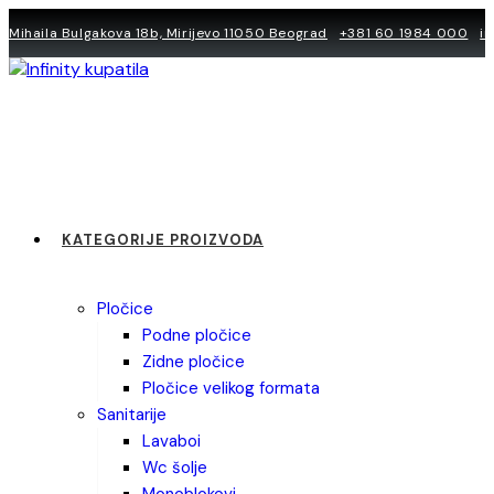
Skip
Mihaila Bulgakova 18b, Mirijevo 11050 Beograd
+381 60 1984 000
i
to
content
KATEGORIJE PROIZVODA
pločice
podne pločice
zidne pločice
pločice velikog formata
sanitarije
lavaboi
wc šolje