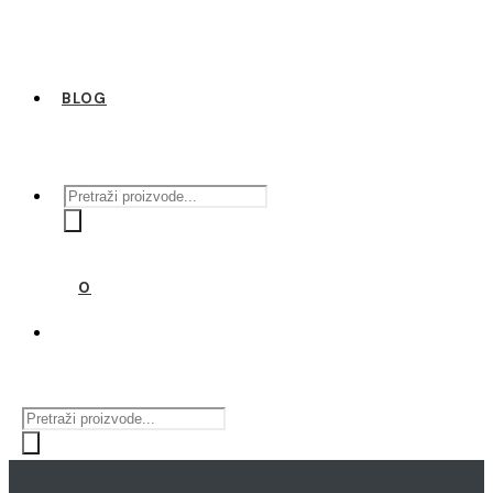
BLOG
Products
search
0
Products
search