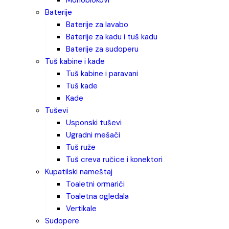
monoblokovi
baterije
baterije za lavabo
baterije za kadu i tuš kadu
baterije za sudoperu
tuš kabine i kade
tuš kabine i paravani
tuš kade
kade
tuševi
usponski tuševi
ugradni mešači
tuš ruže
tuš creva ručice i konektori
kupatilski nameštaj
toaletni ormarići
toaletna ogledala
vertikale
sudopere