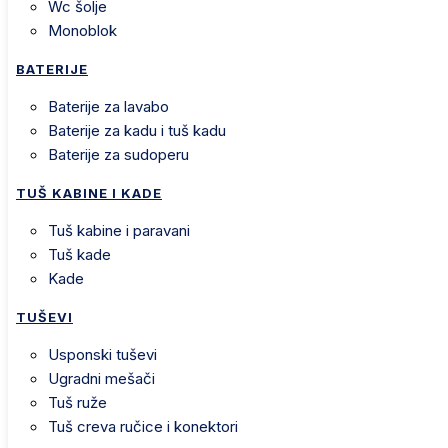
wc šolje
monoblok
BATERIJE
baterije za lavabo
baterije za kadu i tuš kadu
baterije za sudoperu
TUŠ KABINE I KADE
tuš kabine i paravani
tuš kade
kade
TUŠEVI
usponski tuševi
ugradni mešači
tuš ruže
tuš creva ručice i konektori