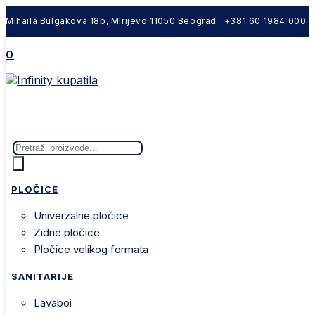
Skip
Mihaila Bulgakova 18b, Mirijevo 11050 Beograd
+381 60 1984 000
to
content
0
Products
search
PLOČICE
univerzalne pločice
zidne pločice
pločice velikog formata
SANITARIJE
lavaboi