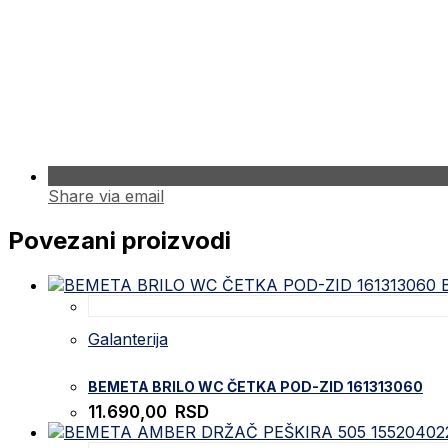
Share via email
Povezani proizvodi
B
Galanterija
BEMETA BRILO WC ČETKA POD-ZID 161313060
11.690,00
RSD