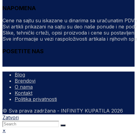
in
your
application
NAPOMENA
your
application
application
Cene na sajtu su iskazane u dinarima sa uračunatim PDV-om
Svi artikli prikazani na sajtu su deo naše ponude i ne po
Slike, tehnički crteži, opisi proizvoda i cene su postavlje
Sve informacije u vezi raspoloživosti artikala i njihovih sp
POSETITE NAS
Blog
Brendovi
O nama
Kontakt
Politika privatnosti
© Sva prava zadržana - INFINITY KUPATILA 2026
Zatvori
×