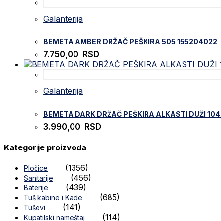
Galanterija
BEMETA AMBER DRŽAČ PEŠKIRA 505 155204022
7.750,00
RSD
Galanterija
BEMETA DARK DRŽAČ PEŠKIRA ALKASTI DUŽI 10
3.990,00
RSD
Kategorije proizvoda
(1356)
Pločice
(456)
Sanitarije
(439)
Baterije
(685)
Tuš kabine i Kade
(141)
Tuševi
(114)
Kupatilski nameštaj