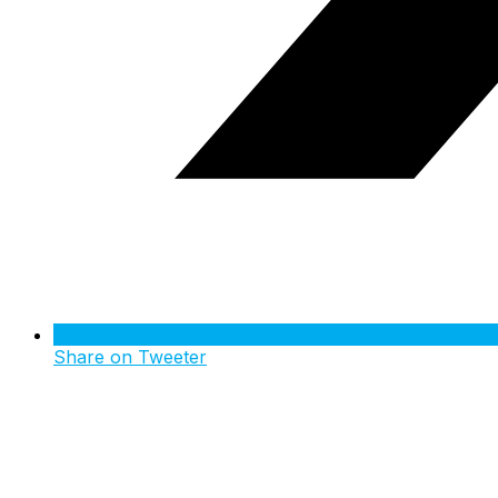
Share on Tweeter
Opens
in
a
new
window