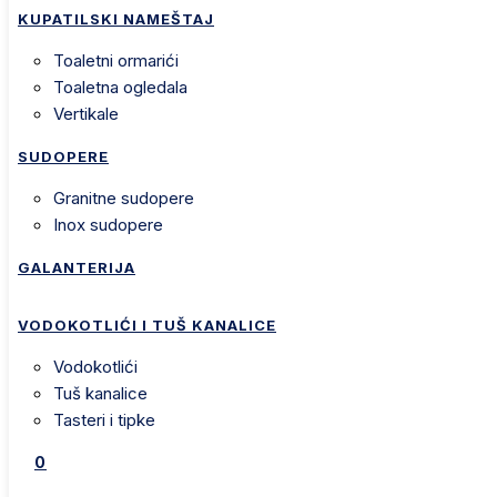
KUPATILSKI NAMEŠTAJ
toaletni ormarići
toaletna ogledala
vertikale
SUDOPERE
granitne sudopere
inox sudopere
GALANTERIJA
VODOKOTLIĆI I TUŠ KANALICE
vodokotlići
tuš kanalice
tasteri i tipke
0