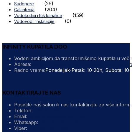
(26)
Sudopere
(204)
Galanterija
(159)
Vodokotlići i tuš kanalice
(0)
Vodovod i instalacije
INFINITY KUPATILA DOO
Vođeni ambicijom da transformišemo kupatila u večn
Adresa:
Mihaila Bulgakova 18b, Mirijevo 11050 Beogr
Radno vreme:
Ponedeljak-Petak: 10-20h, Subota: 10-
KONTAKTIRAJTE NAS
Posetite naš salon ili nas kontaktirajte za više inform
Opens
Telefon:
+381 60 1984 000
in
Opens
Email:
infinitykupatila@gmail.com
your
Opens
in
Whatsapp:
+381 60 1984 000
Opens
application
in
your
Viber:
+381 60 1984 000