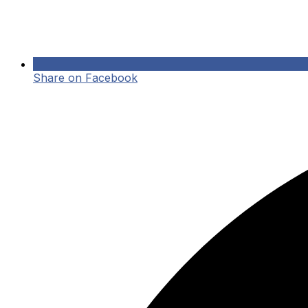
Share on Facebook
Opens
in
a
new
window