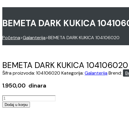
BEMETA DARK KUKICA 104106
Početna
>
Galanterija
>
BEMETA DARK KUKICA 104106020
BEMETA DARK KUKICA 104106020
Šifra proizvoda:
104106020
Kategorija:
Galanterija
Brend:
B
1.950,00
dinara
BEMETA
DARK
Dodaj u korpu
KUKICA
Opens
104106020
in
količina
a