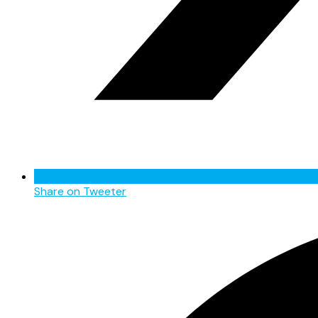
Share on Tweeter
Opens
in
a
new
window