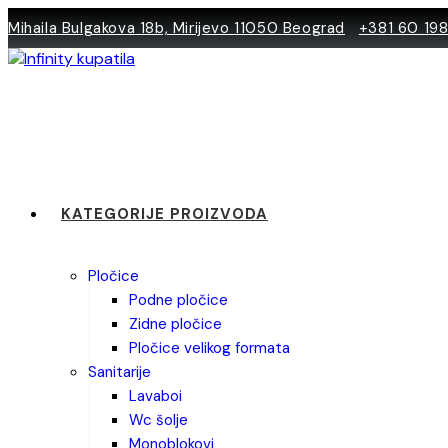
Skip
Mihaila Bulgakova 18b, Mirijevo 11050 Beograd
+381 60 19
to
content
KATEGORIJE PROIZVODA
pločice
podne pločice
zidne pločice
pločice velikog formata
sanitarije
lavaboi
wc šolje
monoblokovi