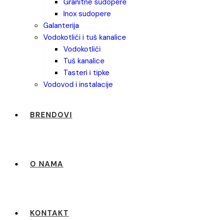
granitne sudopere
inox sudopere
galanterija
vodokotlići i tuš kanalice
vodokotlići
tuš kanalice
tasteri i tipke
vodovod i instalacije
BRENDOVI
O NAMA
KONTAKT