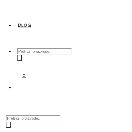
BLOG
Products
search
0
Products
search