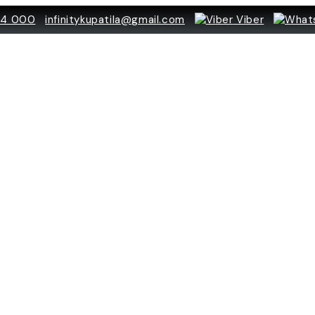
84 000
infinitykupatila@gmail.com
Viber