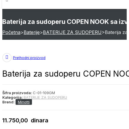
Baterija za sudoperu COPEN NOOK sa izv
Početna
>
Baterije
>
BATERIJE ZA SUDOPERU
>
Baterija z
Prethodni proizvod
Baterija za sudoperu COPEN NOO
Šifra proizvoda:
C-01-109GM
Kategorija:
BATERIJE ZA SUDOPERU
Brend:
Minotti
11.750,00
dinara