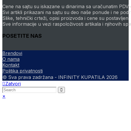
application
Cene na sajtu su iskazane u dinarima sa uračunatim PDV-om
Svi artikli prikazani na sajtu su deo naše ponude i ne po
Slike, tehnički crteži, opisi proizvoda i cene su postavlje
Sve informacije u vezi raspoloživosti artikala i njihovih sp
POSETITE NAS
Brendovi
O nama
Kontakt
Politika privatnosti
© Sva prava zadržana - INFINITY KUPATILA 2026
Zatvori
×