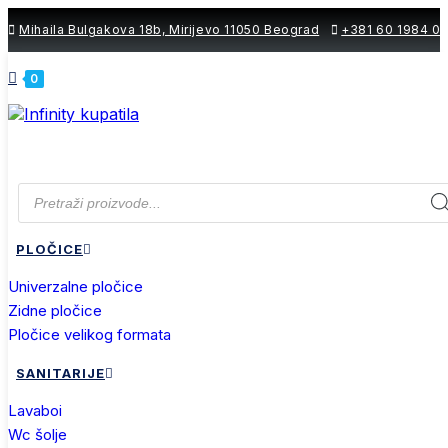
Skip
Mihaila Bulgakova 18b, Mirijevo 11050 Beograd
+381 60 1984 0
to
content
0
Products
search
PLOČICE
univerzalne pločice
zidne pločice
pločice velikog formata
SANITARIJE
lavaboi
wc šolje