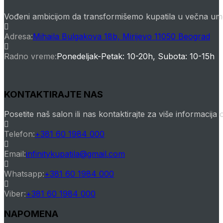
Vođeni ambicijom da transformišemo kupatila u večna ume
Adresa:
Mihaila Bulgakova 18b, Mirijevo 11050 Beograd
Radno vreme:
Ponedeljak-Petak: 10-20h, Subota: 10-15h
KONTAKTIRAJTE NAS
Posetite naš salon ili nas kontaktirajte za više informacija
Opens
Telefon:
+381 60 1984 000
in
your
Opens
Email:
infinitykupatila@gmail.com
application
in
Opens
your
Whatsapp:
+381 60 1984 000
in
application
Opens
your
Viber:
+381 60 1984 000
in
application
NAPOMENA
your