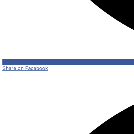
Share on Facebook
Opens
in
a
new
window