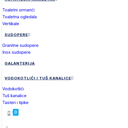
toaletni ormarići
toaletna ogledala
vertikale
SUDOPERE
granitne sudopere
inox sudopere
GALANTERIJA
VODOKOTLIĆI I TUŠ KANALICE
vodokotlići
tuš kanalice
tasteri i tipke
0