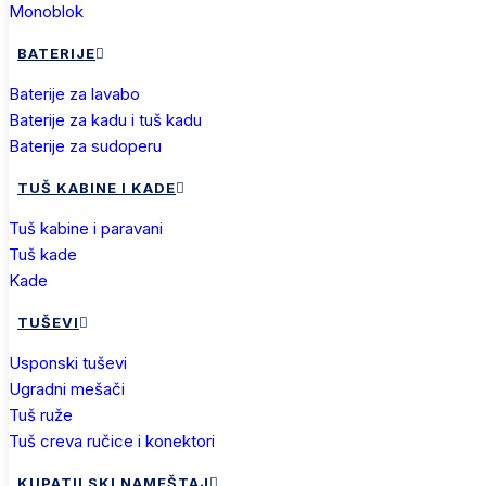
monoblok
BATERIJE
baterije za lavabo
baterije za kadu i tuš kadu
baterije za sudoperu
TUŠ KABINE I KADE
tuš kabine i paravani
tuš kade
kade
TUŠEVI
usponski tuševi
ugradni mešači
tuš ruže
tuš creva ručice i konektori
KUPATILSKI NAMEŠTAJ