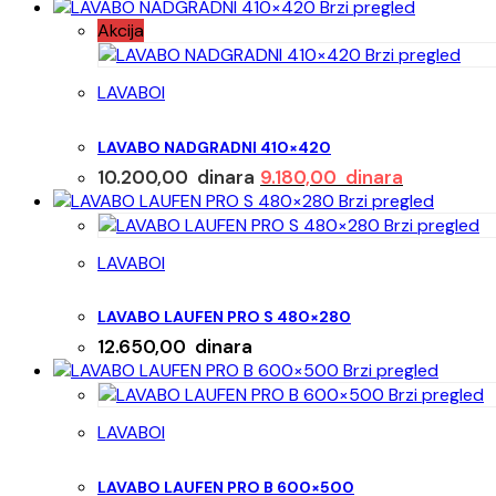
Brzi pregled
Akcija
Brzi pregled
LAVABOI
LAVABO NADGRADNI 410×420
Originalna
Trenutna
10.200,00
dinara
9.180,00
dinara
cena
cena
Brzi pregled
je
je:
Brzi pregled
bila:
9.180,00 d
LAVABOI
10.200,00 dinara.
LAVABO LAUFEN PRO S 480×280
12.650,00
dinara
Brzi pregled
Brzi pregled
LAVABOI
LAVABO LAUFEN PRO B 600×500