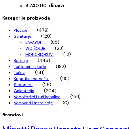
8.740,00
dinara
Kategorije proizvoda
(478)
Pločice
(120)
Sanitarije
(85)
LAVABOI
(23)
WC ŠOLJE
(12)
MONOBLOKOVI
(446)
Baterije
(182)
Tuš kabine i kade
(141)
Tuševi
(115)
Kupatilski nameštaj
(26)
Sudopere
(204)
Galanterija
(159)
Vodokotlići i tuš kanalice
(0)
Vodovod i instalacije
Brendovi