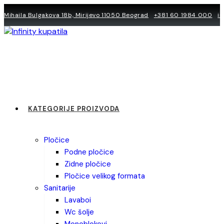
Skip
Mihaila Bulgakova 18b, Mirijevo 11050 Beograd
+381 60 1984 000
i
to
content
KATEGORIJE PROIZVODA
pločice
podne pločice
zidne pločice
pločice velikog formata
sanitarije
lavaboi
wc šolje