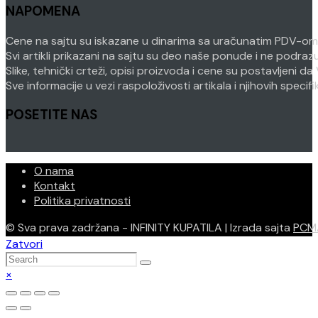
NAPOMENA
your
application
application
Cene na sajtu su iskazane u dinarima sa uračunatim PDV-om. P
Svi artikli prikazani na sajtu su deo naše ponude i ne podra
Slike, tehnički crteži, opisi proizvoda i cene su postavljeni
Sve informacije u vezi raspoloživosti artikala i njihovih speci
POSETITE NAS
O nama
Kontakt
Politika privatnosti
© Sva prava zadržana - INFINITY KUPATILA | Izrada sajta
PCM
Zatvori
×