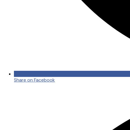
Share on Facebook
Opens
in
a
new
window