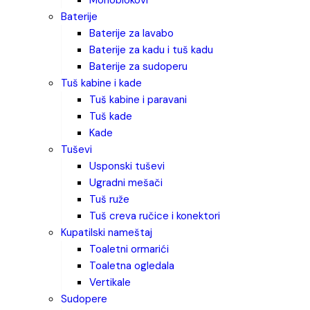
monoblokovi
baterije
baterije za lavabo
baterije za kadu i tuš kadu
baterije za sudoperu
tuš kabine i kade
tuš kabine i paravani
tuš kade
kade
tuševi
usponski tuševi
ugradni mešači
tuš ruže
tuš creva ručice i konektori
kupatilski nameštaj
toaletni ormarići
toaletna ogledala
vertikale
sudopere