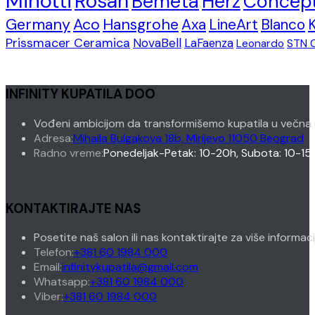
Minotti
Rosan
Bemeta
Herz
Concep
Germany
Aco
Hansgrohe
Axa
LineArt
Blanco
Prissmacer Ceramica
NovaBell
LaFaenza
Leonardo
STN 
INFINITY KUPATILA DOO
Vođeni ambicijom da transformišemo kupatila u večna 
Adresa:
Mihaila Bulgakova 18b, Mirijevo 11050 Beograd
Radno vreme:
Ponedeljak-Petak: 10-20h, Subota: 10-15
KONTAKTIRAJTE NAS
Posetite naš salon ili nas kontaktirajte za više informac
Opens
Telefon:
+381 60 1984 000
in
Opens
Email:
infinitykupatila@gmail.com
your
Opens
in
Whatsapp:
+381 60 1984 000
Opens
application
in
your
Viber:
+381 60 1984 000
in
your
application