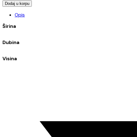
DECUS
Dodaj u korpu
LAVABO
Opis
600
PRAVOUGAONI
Širina
SIVI
8530009
količina
Dubina
Visina
Opens
in
a
new
window