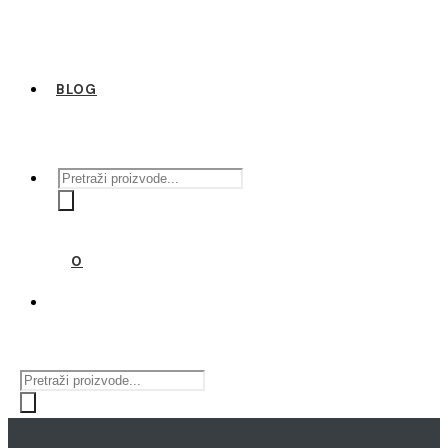
BLOG
Products
search
0
Products
search