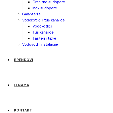
granitne sudopere
inox sudopere
galanterija
vodokotlići i tuš kanalice
vodokotlići
tuš kanalice
tasteri i tipke
vodovod i instalacije
BRENDOVI
O NAMA
KONTAKT