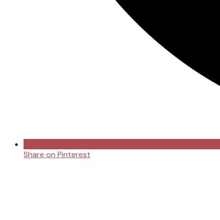
Share on Pinterest
Opens
in
a
new
window