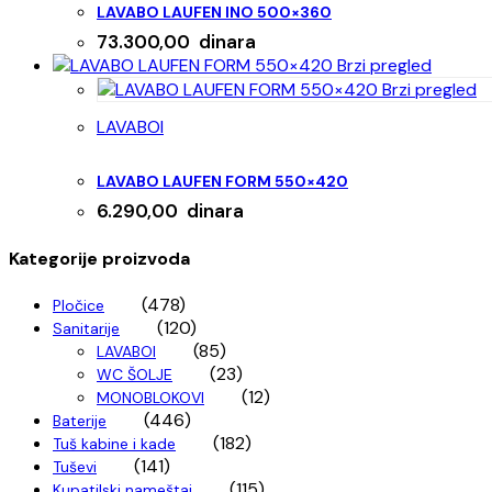
LAVABO LAUFEN INO 500×360
73.300,00
dinara
Brzi pregled
Brzi pregled
LAVABOI
LAVABO LAUFEN FORM 550×420
6.290,00
dinara
Kategorije proizvoda
(478)
Pločice
(120)
Sanitarije
(85)
LAVABOI
(23)
WC ŠOLJE
(12)
MONOBLOKOVI
(446)
Baterije
(182)
Tuš kabine i kade
(141)
Tuševi
(115)
Kupatilski nameštaj