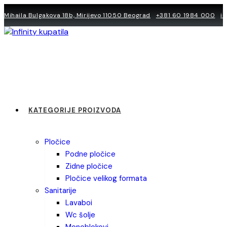
Skip
Mihaila Bulgakova 18b, Mirijevo 11050 Beograd
+381 60 1984 000
i
to
content
KATEGORIJE PROIZVODA
pločice
podne pločice
zidne pločice
pločice velikog formata
sanitarije
lavaboi
wc šolje