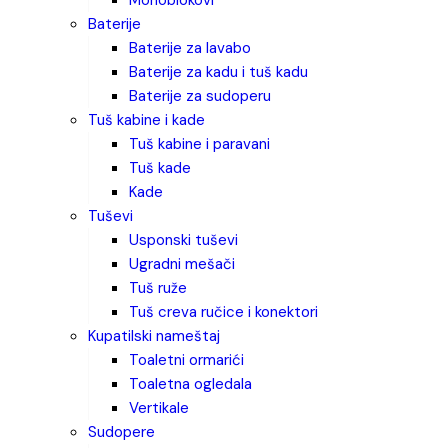
monoblokovi
baterije
baterije za lavabo
baterije za kadu i tuš kadu
baterije za sudoperu
tuš kabine i kade
tuš kabine i paravani
tuš kade
kade
tuševi
usponski tuševi
ugradni mešači
tuš ruže
tuš creva ručice i konektori
kupatilski nameštaj
toaletni ormarići
toaletna ogledala
vertikale
sudopere