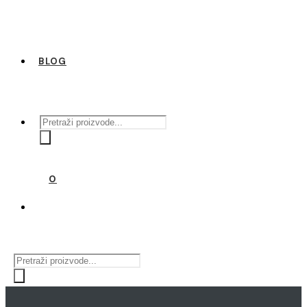
BLOG
Products
search
0
Products
search