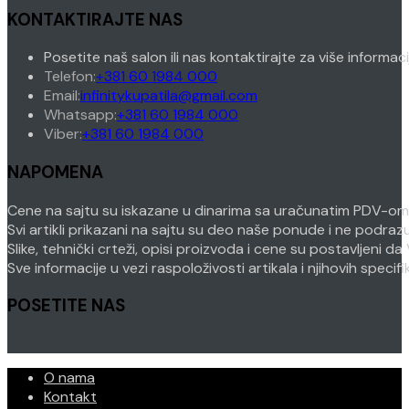
KONTAKTIRAJTE NAS
Posetite naš salon ili nas kontaktirajte za više informac
Opens
Telefon:
+381 60 1984 000
in
Opens
Email:
infinitykupatila@gmail.com
your
Opens
in
Whatsapp:
+381 60 1984 000
Opens
application
in
your
Viber:
+381 60 1984 000
in
your
application
NAPOMENA
your
application
application
Cene na sajtu su iskazane u dinarima sa uračunatim PDV-om. P
Svi artikli prikazani na sajtu su deo naše ponude i ne podra
Slike, tehnički crteži, opisi proizvoda i cene su postavljeni
Sve informacije u vezi raspoloživosti artikala i njihovih speci
POSETITE NAS
O nama
Kontakt