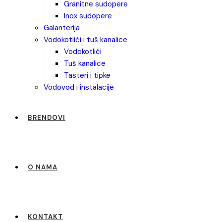
granitne sudopere
inox sudopere
galanterija
vodokotlići i tuš kanalice
vodokotlići
tuš kanalice
tasteri i tipke
vodovod i instalacije
BRENDOVI
O NAMA
KONTAKT