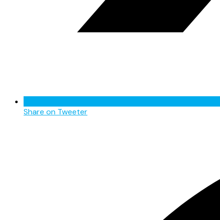
Share on Tweeter
Opens
in
a
new
window