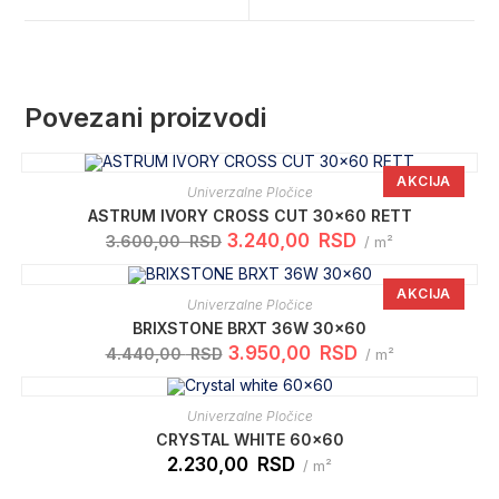
window
window
Povezani proizvodi
AKCIJA
Univerzalne Pločice
ASTRUM IVORY CROSS CUT 30×60 RETT
Originalna
Trenutna
3.240,00
RSD
3.600,00
RSD
/ m²
cena
cena
je
je:
bila:
3.240,00 RSD.
AKCIJA
3.600,00 RSD.
Univerzalne Pločice
BRIXSTONE BRXT 36W 30×60
Originalna
Trenutna
3.950,00
RSD
4.440,00
RSD
/ m²
cena
cena
je
je:
bila:
3.950,00 RSD.
4.440,00 RSD.
Univerzalne Pločice
CRYSTAL WHITE 60×60
2.230,00
RSD
/ m²