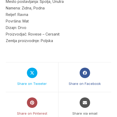
Mesto postavljanja: Spolja, Unutra
Namena: Zidna, Podna
Reljef: Ravna
Površina: Mat
Dizajn: Drvo
Proizvodjač: Rovese – Cersanit
Zemlja proizvodnje: Poljska
Opens
Opens
in
in
a
a
Share on Tweeter
Share on Facebook
new
new
window
window
Opens
Opens
in
in
a
a
Share on Pinterest
Share via email
new
new