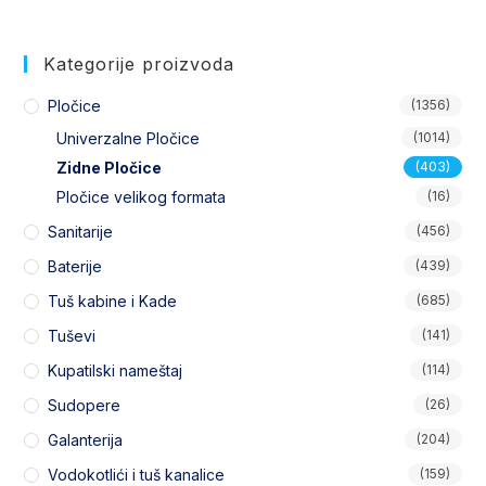
Kategorije proizvoda
Pločice
(1356)
Univerzalne Pločice
(1014)
Zidne Pločice
(403)
Pločice velikog formata
(16)
Sanitarije
(456)
Baterije
(439)
Tuš kabine i Kade
(685)
Tuševi
(141)
Kupatilski nameštaj
(114)
Sudopere
(26)
Galanterija
(204)
Vodokotlići i tuš kanalice
(159)