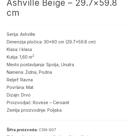
Ashville Beige – 29.7×59.8
cm
Serija: Ashville
Dimenzija pločica: 30×60 cm (29.7×59.8 cm)
Klasa: I klasa
2
Kutija: 1,60 m
Mesto postavljanja: Spolja, Unutra
Namena: Zidna, Podna
Reljef: Ravna
Površina: Mat
Dizajn: Drvo
Proizvodjač: Rovese – Cersanit
Zemlja proizvodnje: Poljska
Šifra proizvoda:
CSN-007