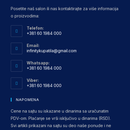
Posetite naš salon ili nas kontaktirajte za više informacija
o proizvodima:
Telefon:
+381 60 1984 000
Opens
Email:
in
Opens
infinitykupatila@gmail.com
your
in
your
application
Whatsapp:
application
+381 60 1984 000
Opens
Viber:
in
+381 60 1984 000
your
Opens
application
in
NAPOMENA
your
Cene na sajtu su iskazane u dinarima sa uračunatim
application
PDV-om. Plaćanje se vrši isključivo u dinarima (RSD).
Svi artikli prikazani na sajtu su deo naše ponude i ne