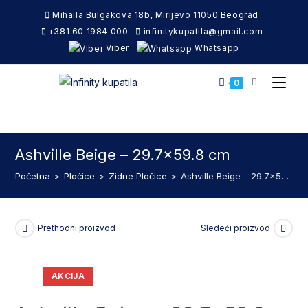
Skip
Mihaila Bulgakova 18b, Mirijevo 11050 Beograd
to
+381 60 1984 000
infinitykupatila@gmail.com
content
Viber
Whatsapp
0
Ashville Beige – 29.7×59.8 cm
Početna
>
Pločice
>
Zidne Pločice
>
Ashville Beige – 29.7×59.8 cm
Prethodni proizvod
Sledeći proizvod
AKCIJA