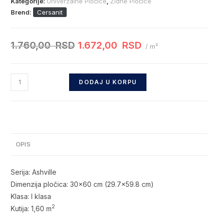
Kategorije:
Univerzalne Pločice
,
Zidne Pločice
Brend:
Cersanit
1.760,00
RSD
1.672,00
RSD
Originalna
Trenutna
/ m²
cena
cena
je
je:
Ashville
DODAJ U KORPU
bila:
1.672,00 RSD.
Beige
1.760,00 RSD.
-
29.7x59.8
cm
količina
OPIS
Serija: Ashville
Dimenzija pločica: 30×60 cm (29.7×59.8 cm)
Klasa: I klasa
2
Kutija: 1,60 m