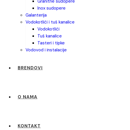
granitne sudopere
inox sudopere
galanterija
vodokotlići i tuš kanalice
vodokotlići
tuš kanalice
tasteri i tipke
vodovod i instalacije
BRENDOVI
O NAMA
KONTAKT