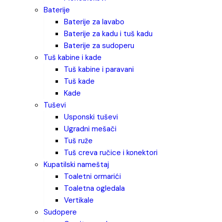
baterije
baterije za lavabo
baterije za kadu i tuš kadu
baterije za sudoperu
tuš kabine i kade
tuš kabine i paravani
tuš kade
kade
tuševi
usponski tuševi
ugradni mešači
tuš ruže
tuš creva ručice i konektori
kupatilski nameštaj
toaletni ormarići
toaletna ogledala
vertikale
sudopere