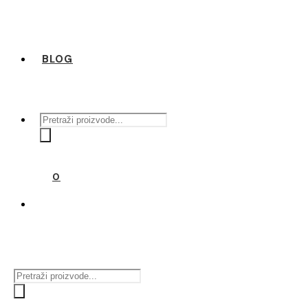
BLOG
Products
search
0
Products
search