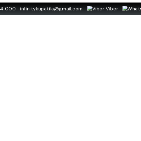
84 000
infinitykupatila@gmail.com
Viber