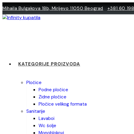
Skip
Mihaila Bulgakova 18b, Mirijevo 11050 Beograd
+381 60 19
to
content
KATEGORIJE PROIZVODA
pločice
podne pločice
zidne pločice
pločice velikog formata
sanitarije
lavaboi
wc šolje
monoblokovi