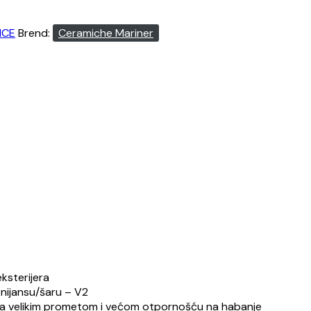
ICE
Brend:
Ceramiche Mariner
ara.
ksterijera
 nijansu/šaru – V2
i sa velikim prometom i većom otpornošću na habanje