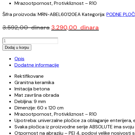
Mrazootpornost, Protivkliznost – R10
Šifra proizvoda:
MRN-ABEL60120EA
Kategorija:
PODNE PLOČ
Originalna
Trenutna
3.592,00
dinara
3.290,00
dinara
cena
cena
ABSOLUTE
je
je:
ELEMENTS
Dodaj u korpu
bila:
3.290,00 din
EARTH
3.592,00 dinara.
Opis
60x120
Dodatne informacije
RETT
količina
Rektifikovane
Granitna keramika
Imitacija betona
Mat završna obrada
Debljina: 9 mm
Dimenzije: 60 x 120 cm
Mrazootpornost, Protivkliznost – R10
Upotreba: univerzalne pločice za oblaganje enterijera, e
Svaka pločica iz proizvodne serije ABSOLUTE ima svoju
Otpornost na abraziju – PEI 4, podovi velike nosivost