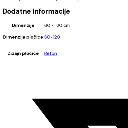
Dodatne informacije
Dimenzije
60 × 120 cm
Dimenzija pločice
60×120
Dizajn pločice
Beton
Opens
in
a
new
window