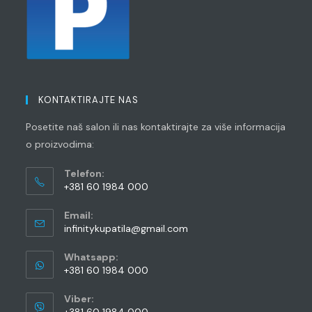
KONTAKTIRAJTE NAS
Posetite naš salon ili nas kontaktirajte za više informacija
o proizvodima:
Telefon:
+381 60 1984 000
Opens
Email:
in
Opens
infinitykupatila@gmail.com
your
in
application
your
Whatsapp:
application
+381 60 1984 000
Opens
Viber:
in
+381 60 1984 000