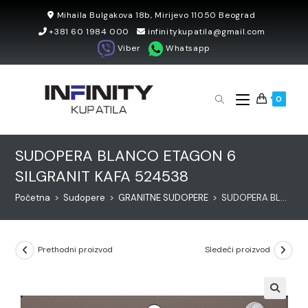
Skip
Mihaila Bulgakova 18b, Mirijevo 11050 Beograd
to
+381 60 1984 000
infinitykupatila@gmail.com
content
Viber
Whatsapp
0
SUDOPERA BLANCO ETAGON 6
SILGRANIT KAFA 524538
Početna
>
Sudopere
>
GRANITNE SUDOPERE
>
SUDOPERA BLANCO ETAGON 6 SILGRANIT KAFA 524538
Prethodni proizvod
Sledeći proizvod