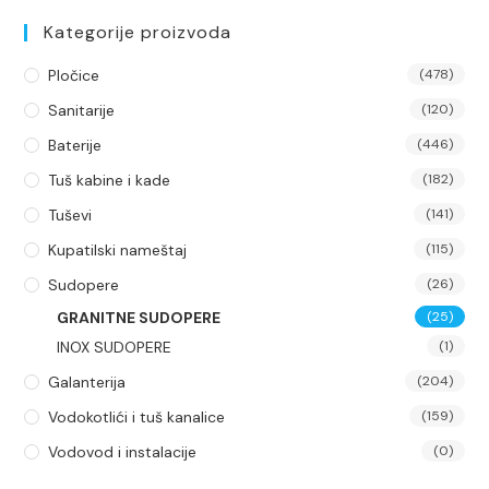
Kategorije proizvoda
Pločice
(478)
Sanitarije
(120)
Baterije
(446)
Tuš kabine i kade
(182)
Tuševi
(141)
Kupatilski nameštaj
(115)
Sudopere
(26)
GRANITNE SUDOPERE
(25)
INOX SUDOPERE
(1)
Galanterija
(204)
Vodokotlići i tuš kanalice
(159)
Vodovod i instalacije
(0)