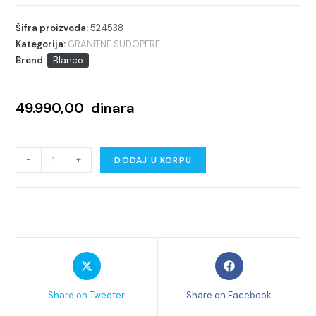
Šifra proizvoda:
524538
Kategorija:
GRANITNE SUDOPERE
Brend:
Blanco
49.990,00
dinara
SUDOPERA
-
+
DODAJ U KORPU
BLANCO
ETAGON
6
SILGRANIT
KAFA
Opens
Opens
524538
in
in
količina
a
a
Share on Tweeter
Share on Facebook
new
new