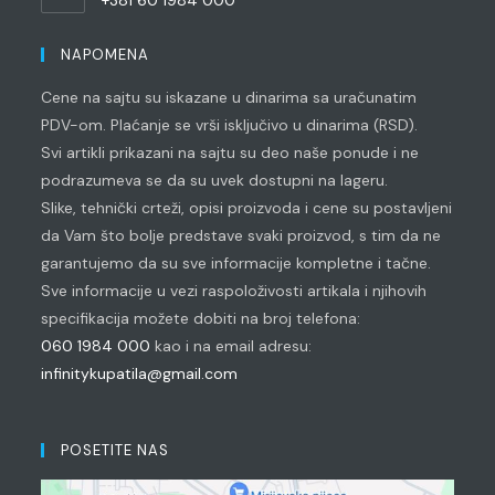
your
Opens
application
in
NAPOMENA
your
Cene na sajtu su iskazane u dinarima sa uračunatim
application
PDV-om. Plaćanje se vrši isključivo u dinarima (RSD).
Svi artikli prikazani na sajtu su deo naše ponude i ne
podrazumeva se da su uvek dostupni na lageru.
Slike, tehnički crteži, opisi proizvoda i cene su postavljeni
da Vam što bolje predstave svaki proizvod, s tim da ne
garantujemo da su sve informacije kompletne i tačne.
Sve informacije u vezi raspoloživosti artikala i njihovih
specifikacija možete dobiti na broj telefona:
060 1984 000
kao i na email adresu:
infinitykupatila@gmail.com
POSETITE NAS