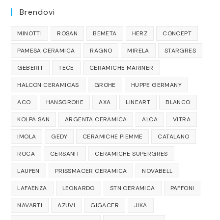
Brendovi
MINOTTI
ROSAN
BEMETA
HERZ
CONCEPT
PAMESA CERAMICA
RAGNO
MIRELA
STARGRES
GEBERIT
TECE
CERAMICHE MARINER
HALCON CERAMICAS
GROHE
HUPPE GERMANY
ACO
HANSGROHE
AXA
LINEART
BLANCO
KOLPA SAN
ARGENTA CERAMICA
ALCA
VITRA
IMOLA
GEDY
CERAMICHE PIEMME
CATALANO
ROCA
CERSANIT
CERAMICHE SUPERGRES
LAUFEN
PRISSMACER CERAMICA
NOVABELL
LAFAENZA
LEONARDO
STN CERAMICA
PAFFONI
NAVARTI
AZUVI
GIGACER
JIKA