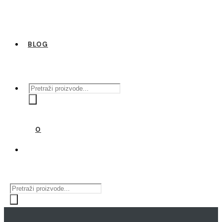
BLOG
Products
search
0
Products
search