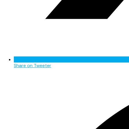
Share on Tweeter
Opens
in
a
new
window