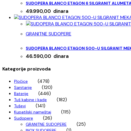
SUDOPERA BLANCO ETAGON 6 SILGRANIT ALUMETA
49.990,00
dinara
GRANITNE SUDOPERE
SUDOPERA BLANCO ETAGON 500-U SILGRANIT MEK
46.590,00
dinara
Kategorije proizvoda
(478)
Pločice
(120)
Sanitarije
(446)
Baterije
(182)
Tuš kabine i kade
(141)
Tuševi
(115)
Kupatilski nameštaj
(26)
Sudopere
(25)
GRANITNE SUDOPERE
(1)
INOX SUDOPERE