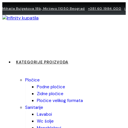
Skip
Mihaila Bulgakova 18b, Mirijevo 11050 Beograd
+381 60 1984 000
i
to
content
KATEGORIJE PROIZVODA
pločice
podne pločice
zidne pločice
pločice velikog formata
sanitarije
lavaboi
wc šolje