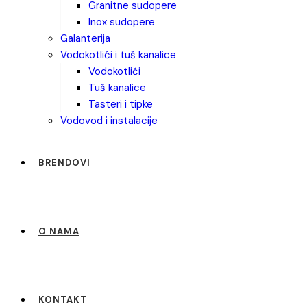
granitne sudopere
inox sudopere
galanterija
vodokotlići i tuš kanalice
vodokotlići
tuš kanalice
tasteri i tipke
vodovod i instalacije
BRENDOVI
O NAMA
KONTAKT