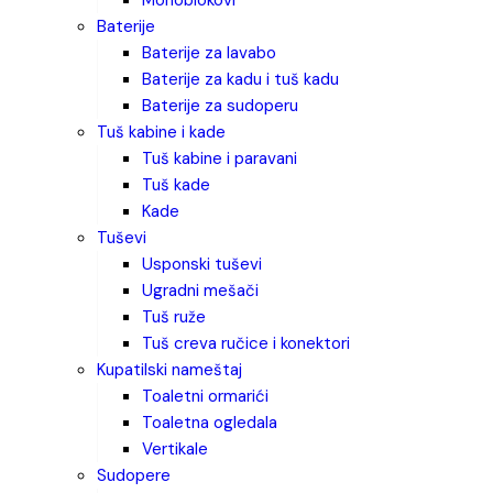
monoblokovi
baterije
baterije za lavabo
baterije za kadu i tuš kadu
baterije za sudoperu
tuš kabine i kade
tuš kabine i paravani
tuš kade
kade
tuševi
usponski tuševi
ugradni mešači
tuš ruže
tuš creva ručice i konektori
kupatilski nameštaj
toaletni ormarići
toaletna ogledala
vertikale
sudopere