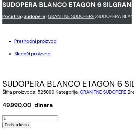
SUDOPERA BLANCO ETAGON 6 SILGRANI
Početna
>
Sudopere
>
GRANITNE SUDOPERE
>
SUDOPERA BLAN
Prethodni proizvod
Sledeći proizvod
SUDOPERA BLANCO ETAGON 6 SI
Šifra proizvoda:
525889
Kategorija:
GRANITNE SUDOPERE
Br
49.990,00
dinara
SUDOPERA
BLANCO
Dodaj u korpu
ETAGON