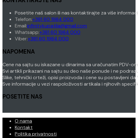
KONTAKTIRAJTE NAS
Posetite naš salon ili nas kontaktirajte za više informac
Opens
Telefon:
+381 60 1984 000
in
Opens
Email:
infinitykupatila@gmail.com
your
Opens
in
Whatsapp:
+381 60 1984 000
Opens
application
in
your
Viber:
+381 60 1984 000
in
your
application
NAPOMENA
your
application
application
Cene na sajtu su iskazane u dinarima sa uračunatim PDV-om. P
Svi artikli prikazani na sajtu su deo naše ponude i ne podra
Slike, tehnički crteži, opisi proizvoda i cene su postavljeni
Sve informacije u vezi raspoloživosti artikala i njihovih speci
POSETITE NAS
O nama
Kontakt
Politika privatnosti