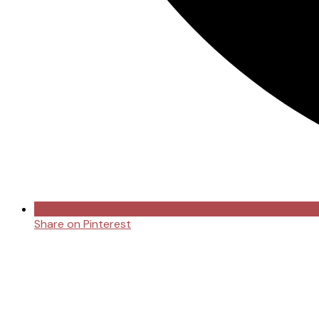
Share on Pinterest
Opens
in
a
new
window