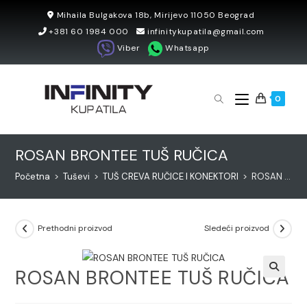
Skip
Mihaila Bulgakova 18b, Mirijevo 11050 Beograd
to
+381 60 1984 000
infinitykupatila@gmail.com
content
Viber
Whatsapp
0
ROSAN BRONTEE TUŠ RUČICA
Početna
>
Tuševi
>
TUŠ CREVA RUČICE I KONEKTORI
>
ROSAN BRONTEE TUŠ RUČICA
Prethodni proizvod
Sledeći proizvod
ROSAN BRONTEE TUŠ RUČICA