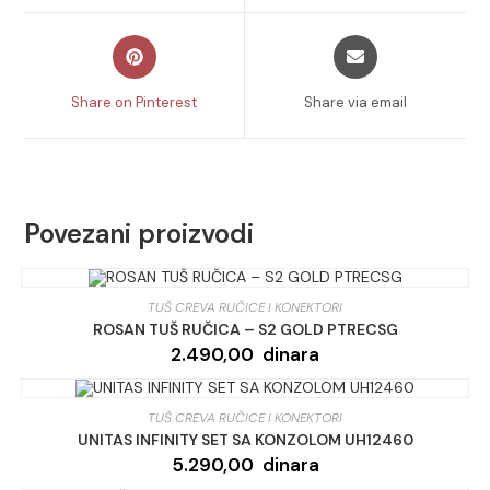
window
window
Opens
Opens
in
in
a
a
Share on Pinterest
Share via email
new
new
window
window
Povezani proizvodi
TUŠ CREVA RUČICE I KONEKTORI
ROSAN TUŠ RUČICA – S2 GOLD PTRECSG
2.490,00
dinara
TUŠ CREVA RUČICE I KONEKTORI
UNITAS INFINITY SET SA KONZOLOM UH12460
5.290,00
dinara