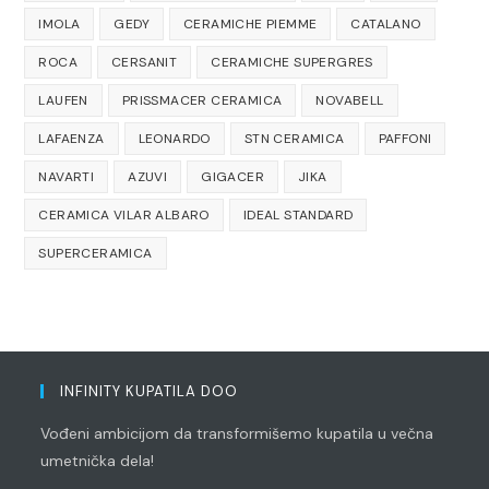
IMOLA
GEDY
CERAMICHE PIEMME
CATALANO
ROCA
CERSANIT
CERAMICHE SUPERGRES
LAUFEN
PRISSMACER CERAMICA
NOVABELL
LAFAENZA
LEONARDO
STN CERAMICA
PAFFONI
NAVARTI
AZUVI
GIGACER
JIKA
CERAMICA VILAR ALBARO
IDEAL STANDARD
SUPERCERAMICA
INFINITY KUPATILA DOO
Vođeni ambicijom da transformišemo kupatila u večna
umetnička dela!