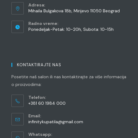
Adresa:
Mihaila Bulgakova 18b, Mirijevo 11050 Beograd
Radno vreme:
Ponedeljak-Petak: 10-20h, Subota: 10-15h
KONTAKTIRAJTE NAS
Posetite naš salon ili nas kontaktirajte za više informacija
o proizvodima:
Telefon:
+381 60 1984 000
Opens
Email:
in
Opens
infinitykupatila@gmail.com
your
in
application
your
Whatsapp:
application