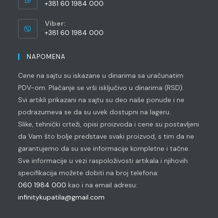
+381 60 1984 000
Opens
Viber:
in
+381 60 1984 000
your
Opens
application
in
NAPOMENA
your
Cene na sajtu su iskazane u dinarima sa uračunatim
application
PDV-om. Plaćanje se vrši isključivo u dinarima (RSD).
Svi artikli prikazani na sajtu su deo naše ponude i ne
podrazumeva se da su uvek dostupni na lageru.
Slike, tehnički crteži, opisi proizvoda i cene su postavljeni
da Vam što bolje predstave svaki proizvod, s tim da ne
garantujemo da su sve informacije kompletne i tačne.
Sve informacije u vezi raspoloživosti artikala i njihovih
specifikacija možete dobiti na broj telefona:
060 1984 000
kao i na email adresu:
infinitykupatila@gmail.com