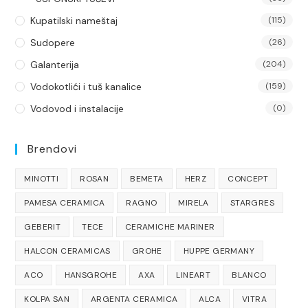
Kupatilski nameštaj
(115)
Sudopere
(26)
Galanterija
(204)
Vodokotlići i tuš kanalice
(159)
Vodovod i instalacije
(0)
Brendovi
MINOTTI
ROSAN
BEMETA
HERZ
CONCEPT
PAMESA CERAMICA
RAGNO
MIRELA
STARGRES
GEBERIT
TECE
CERAMICHE MARINER
HALCON CERAMICAS
GROHE
HUPPE GERMANY
ACO
HANSGROHE
AXA
LINEART
BLANCO
KOLPA SAN
ARGENTA CERAMICA
ALCA
VITRA