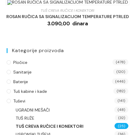
TUŠ CREVA RUČICE I KONEKTORI
ROSAN RUČICA SA SIGNALIZACIJOM TEMPERATURE PTRLED
3.090,00
dinara
Kategorije proizvoda
Pločice
(478)
Sanitarije
(120)
Baterije
(446)
Tuš kabine i kade
(182)
Tuševi
(141)
UGRADNI MEŠAČI
(48)
TUŠ RUŽE
(32)
TUŠ CREVA RUČICE I KONEKTORI
(25)
USPONSKI TUŠEVI
(36)