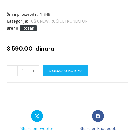
Šifra proizvoda:
PTRNB
Kategorija:
TUŠ CREVA RUČICE I KONEKTORI
Brend:
Rosan
3.590,00
dinara
ROSAN
-
+
DODAJ U KORPU
BRONTEE
TUŠ
RUČICA
količina
Opens
Opens
in
in
a
a
Share on Tweeter
Share on Facebook
new
new