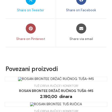
in
in
a
a
Share on Tweeter
Share on Facebook
new
new
window
window
Opens
Opens
in
in
a
a
Share on Pinterest
Share via email
new
new
window
window
Povezani proizvodi
TUŠ CREVA RUČICE I KONEKTORI
ROSAN BRONTEE DRŽAČ RUČNOG TUŠA-MS
2.190,00
dinara
TUŠ CREVA RUČICE I KONEKTORI