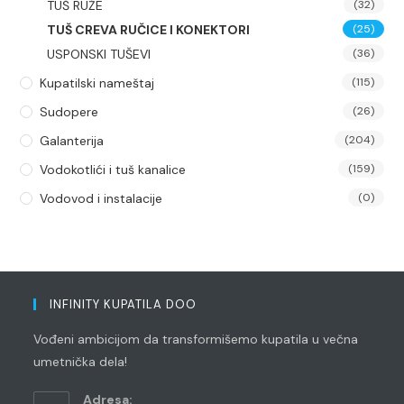
TUŠ RUŽE
(32)
TUŠ CREVA RUČICE I KONEKTORI
(25)
USPONSKI TUŠEVI
(36)
Kupatilski nameštaj
(115)
Sudopere
(26)
Galanterija
(204)
Vodokotlići i tuš kanalice
(159)
Vodovod i instalacije
(0)
INFINITY KUPATILA DOO
Vođeni ambicijom da transformišemo kupatila u večna
umetnička dela!
Adresa: