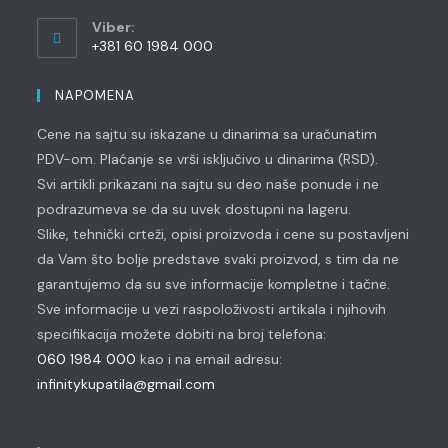
Opens
Viber:
in
+381 60 1984 000
your
Opens
application
in
NAPOMENA
your
Cene na sajtu su iskazane u dinarima sa uračunatim
application
PDV-om. Plaćanje se vrši isključivo u dinarima (RSD).
Svi artikli prikazani na sajtu su deo naše ponude i ne
podrazumeva se da su uvek dostupni na lageru.
Slike, tehnički crteži, opisi proizvoda i cene su postavljeni
da Vam što bolje predstave svaki proizvod, s tim da ne
garantujemo da su sve informacije kompletne i tačne.
Sve informacije u vezi raspoloživosti artikala i njihovih
specifikacija možete dobiti na broj telefona:
060 1984 000
kao i na email adresu:
infinitykupatila@gmail.com