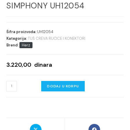
SIMPHONY UH12054
Šifra proizvoda:
UH12054
Kategorija:
TUŠ CREVA RUČICE I KONEKTORI
Brend:
Herz
3.220,00
dinara
UNITAS
DODAJ U KORPU
TUŠ
RUČUCA
SIMPHONY
UH12054
količina
Opens
Opens