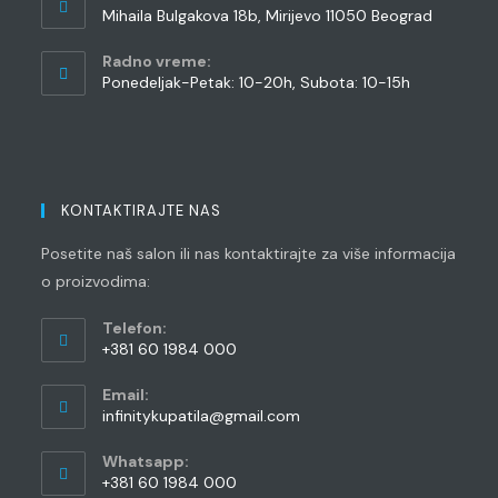
Mihaila Bulgakova 18b, Mirijevo 11050 Beograd
Radno vreme:
Ponedeljak-Petak: 10-20h, Subota: 10-15h
KONTAKTIRAJTE NAS
Posetite naš salon ili nas kontaktirajte za više informacija
o proizvodima:
Telefon:
+381 60 1984 000
Opens
Email:
in
Opens
infinitykupatila@gmail.com
your
in
application
your
Whatsapp:
application
+381 60 1984 000