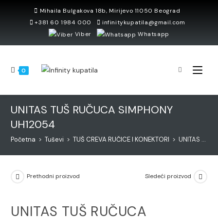
Skip
Mihaila Bulgakova 18b, Mirijevo 11050 Beograd
to
+381 60 1984 000
infinitykupatila@gmail.com
content
Viber
Whatsapp
0
UNITAS TUŠ RUČUCA SIMPHONY
UH12054
Početna
>
Tuševi
>
TUŠ CREVA RUČICE I KONEKTORI
>
UNITAS TUŠ RUČUCA SIMPHONY UH12054
Prethodni proizvod
Sledeći proizvod
UNITAS TUŠ RUČUCA