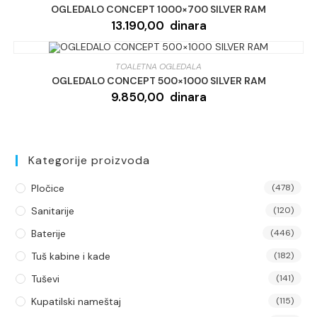
OGLEDALO CONCEPT 1000×700 SILVER RAM
13.190,00
dinara
TOALETNA OGLEDALA
OGLEDALO CONCEPT 500×1000 SILVER RAM
9.850,00
dinara
Kategorije proizvoda
Pločice
(478)
Sanitarije
(120)
Baterije
(446)
Tuš kabine i kade
(182)
Tuševi
(141)
Kupatilski nameštaj
(115)