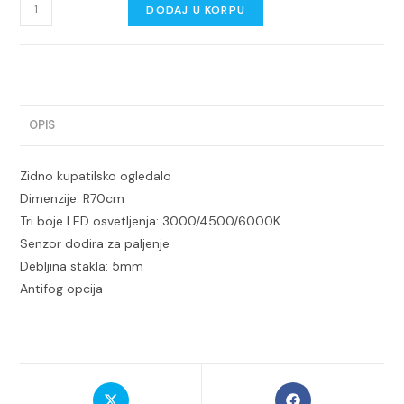
Ogledalo
DODAJ U KORPU
LED
R70
količina
OPIS
Zidno kupatilsko ogledalo
Dimenzije: R70cm
Tri boje LED osvetljenja: 3000/4500/6000K
Senzor dodira za paljenje
Debljina stakla: 5mm
Antifog opcija
Opens
Opens