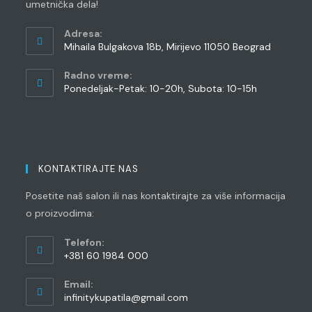
umetnička dela!
Adresa:
Mihaila Bulgakova 18b, Mirijevo 11050 Beograd
Radno vreme:
Ponedeljak-Petak: 10-20h, Subota: 10-15h
KONTAKTIRAJTE NAS
Posetite naš salon ili nas kontaktirajte za više informacija
o proizvodima:
Telefon:
+381 60 1984 000
Opens
Email:
in
Opens
infinitykupatila@gmail.com
your
in