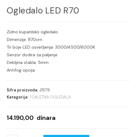
Ogledalo LED R70
Zidno kupatilsko ogledalo
Dimenzije: R70cm
Tri boje LED osvetljenja: 3000/4500/6000K
Senzor dodira za paljenje
Debljina stakla: 5mm
Antifog opcija
Šifra proizvoda:
J1579
Kategorija:
TOALETNA OGLEDALA
14.190,00
dinara