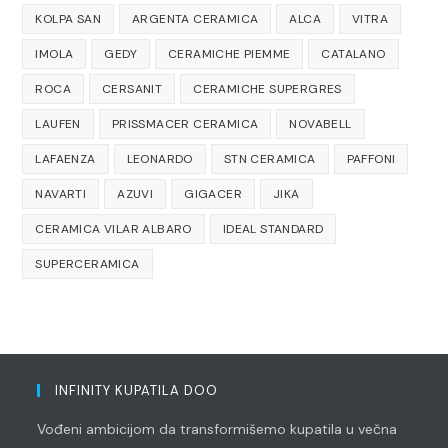
KOLPA SAN
ARGENTA CERAMICA
ALCA
VITRA
IMOLA
GEDY
CERAMICHE PIEMME
CATALANO
ROCA
CERSANIT
CERAMICHE SUPERGRES
LAUFEN
PRISSMACER CERAMICA
NOVABELL
LAFAENZA
LEONARDO
STN CERAMICA
PAFFONI
NAVARTI
AZUVI
GIGACER
JIKA
CERAMICA VILAR ALBARO
IDEAL STANDARD
SUPERCERAMICA
INFINITY KUPATILA DOO
Vođeni ambicijom da transformišemo kupatila u večna