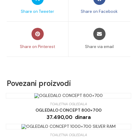
in
in
a
a
Share on Tweeter
Share on Facebook
new
new
window
window
Opens
Opens
in
in
a
a
Share on Pinterest
Share via email
new
new
window
window
Povezani proizvodi
TOALETNA OGLEDALA
OGLEDALO CONCEPT 800×700
37.490,00
dinara
TOALETNA OGLEDALA