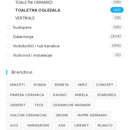
TOALETNI ORMARIĆI
(38)
TOALETNA OGLEDALA
(63)
VERTIKALE
(13)
Sudopere
(26)
Galanterija
(204)
Vodokotlići i tuš kanalice
(159)
Vodovod i instalacije
(0)
Brendovi
MINOTTI
ROSAN
BEMETA
HERZ
CONCEPT
PAMESA CERAMICA
RAGNO
MIRELA
STARGRES
GEBERIT
TECE
CERAMICHE MARINER
HALCON CERAMICAS
GROHE
HUPPE GERMANY
ACO
HANSGROHE
AXA
LINEART
BLANCO