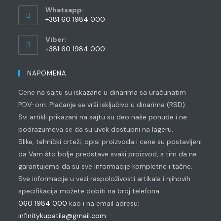
application
your
Whatsapp:
application
+381 60 1984 000
Opens
Viber:
in
+381 60 1984 000
your
Opens
application
in
NAPOMENA
your
Cene na sajtu su iskazane u dinarima sa uračunatim
application
PDV-om. Plaćanje se vrši isključivo u dinarima (RSD).
Svi artikli prikazani na sajtu su deo naše ponude i ne
podrazumeva se da su uvek dostupni na lageru.
Slike, tehnički crteži, opisi proizvoda i cene su postavljeni
da Vam što bolje predstave svaki proizvod, s tim da ne
garantujemo da su sve informacije kompletne i tačne.
Sve informacije u vezi raspoloživosti artikala i njihovih
specifikacija možete dobiti na broj telefona:
060 1984 000
kao i na email adresu:
infinitykupatila@gmail.com