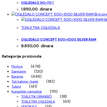
OGLEDALO 50×70 1
1.950,00
dinara
Brzi pr
Br
TOALETNA OGLEDALA
OGLEDALO CONCEPT 500×1000 SILVER RAM
9.850,00
dinara
Kategorije proizvoda
(478)
Pločice
(120)
Sanitarije
(446)
Baterije
(182)
Tuš kabine i kade
(141)
Tuševi
(115)
Kupatilski nameštaj
(38)
TOALETNI ORMARIĆI
(63)
TOALETNA OGLEDALA
(13)
VERTIKALE