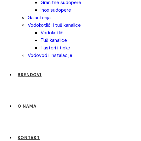
granitne sudopere
inox sudopere
galanterija
vodokotlići i tuš kanalice
vodokotlići
tuš kanalice
tasteri i tipke
vodovod i instalacije
BRENDOVI
O NAMA
KONTAKT