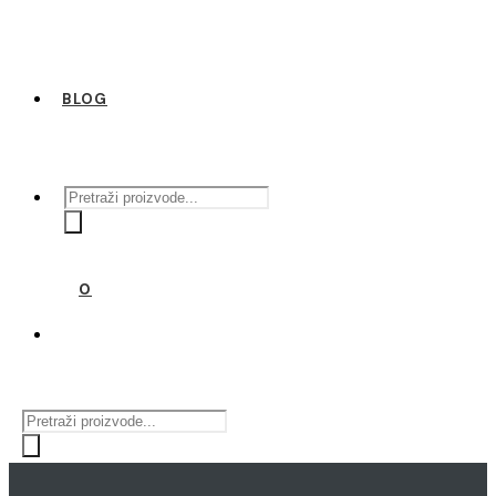
BLOG
Products
search
0
Products
search