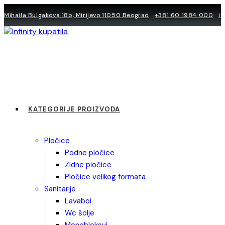
Skip
Mihaila Bulgakova 18b, Mirijevo 11050 Beograd
+381 60 1984 000
i
to
content
KATEGORIJE PROIZVODA
pločice
podne pločice
zidne pločice
pločice velikog formata
sanitarije
lavaboi
wc šolje