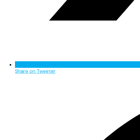
Share on Tweeter
Opens
in
a
new
window