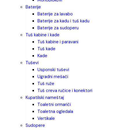
monoblokovi
baterije
baterije za lavabo
baterije za kadu i tuš kadu
baterije za sudoperu
tuš kabine i kade
tuš kabine i paravani
tuš kade
kade
tuševi
usponski tuševi
ugradni mešači
tuš ruže
tuš creva ručice i konektori
kupatilski nameštaj
toaletni ormarići
toaletna ogledala
vertikale
sudopere