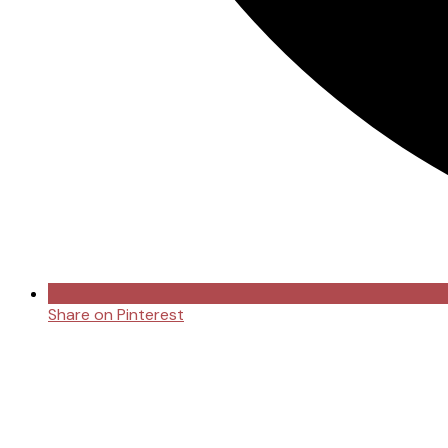
Share on Pinterest
Opens
in
a
new
window