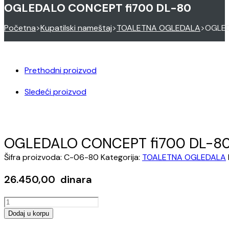
OGLEDALO CONCEPT fi700 DL-80
Početna
>
Kupatilski nameštaj
>
TOALETNA OGLEDALA
>
OGLED
Prethodni proizvod
Sledeći proizvod
OGLEDALO CONCEPT fi700 DL-8
Šifra proizvoda:
C-06-80
Kategorija:
TOALETNA OGLEDALA
26.450,00
dinara
OGLEDALO
CONCEPT
Dodaj u korpu
fi700