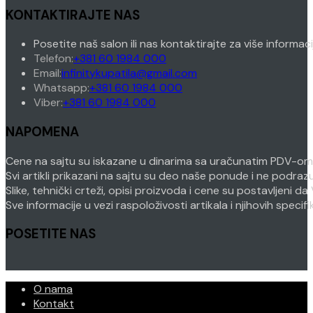
KONTAKTIRAJTE NAS
Posetite naš salon ili nas kontaktirajte za više informac
Opens
Telefon:
+381 60 1984 000
in
Opens
Email:
infinitykupatila@gmail.com
your
Opens
in
Whatsapp:
+381 60 1984 000
Opens
application
in
your
Viber:
+381 60 1984 000
in
your
application
NAPOMENA
your
application
application
Cene na sajtu su iskazane u dinarima sa uračunatim PDV-om. P
Svi artikli prikazani na sajtu su deo naše ponude i ne podra
Slike, tehnički crteži, opisi proizvoda i cene su postavljeni
Sve informacije u vezi raspoloživosti artikala i njihovih speci
POSETITE NAS
O nama
Kontakt