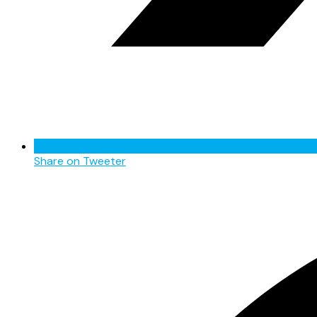
Share on Tweeter
Opens
in
a
new
window