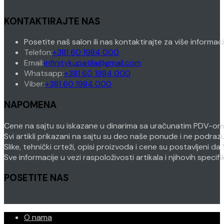
KONTAKTIRAJTE NAS
Posetite naš salon ili nas kontaktirajte za više informac
Opens
Telefon:
+381 60 1984 000
in
Opens
Email:
infinitykupatila@gmail.com
your
Opens
in
Whatsapp:
+381 60 1984 000
Opens
application
in
your
Viber:
+381 60 1984 000
in
your
application
NAPOMENA
your
application
application
Cene na sajtu su iskazane u dinarima sa uračunatim PDV-om. P
Svi artikli prikazani na sajtu su deo naše ponude i ne podra
Slike, tehnički crteži, opisi proizvoda i cene su postavljeni
Sve informacije u vezi raspoloživosti artikala i njihovih speci
POSETITE NAS
O nama