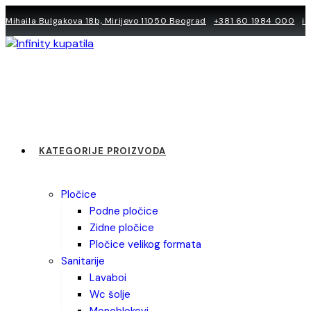
Skip
Mihaila Bulgakova 18b, Mirijevo 11050 Beograd
+381 60 1984 000
i
to
content
KATEGORIJE PROIZVODA
pločice
podne pločice
zidne pločice
pločice velikog formata
sanitarije
lavaboi
wc šolje