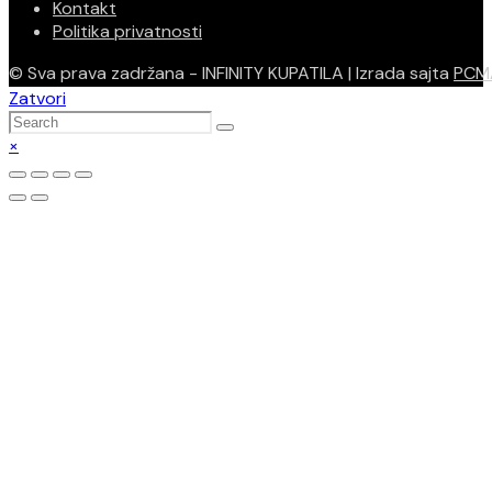
Kontakt
Politika privatnosti
© Sva prava zadržana - INFINITY KUPATILA | Izrada sajta
PCM
Zatvori
×