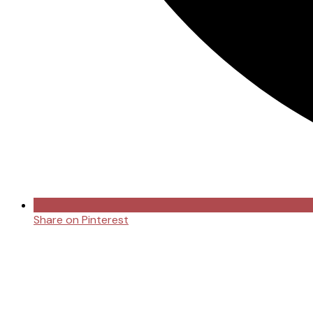
Share on Pinterest
Opens
in
a
new
window