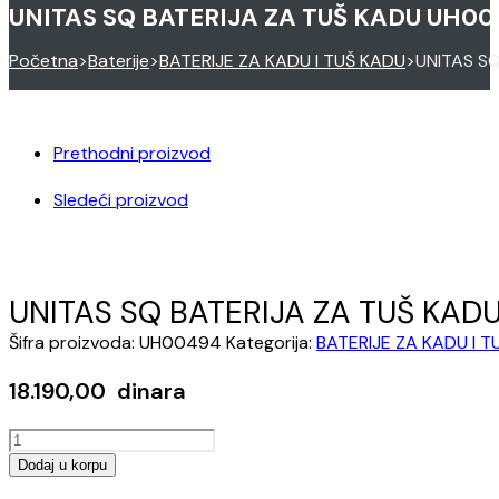
UNITAS SQ BATERIJA ZA TUŠ KADU UH0
Početna
>
Baterije
>
BATERIJE ZA KADU I TUŠ KADU
>
UNITAS S
Prethodni proizvod
Sledeći proizvod
UNITAS SQ BATERIJA ZA TUŠ KA
Šifra proizvoda:
UH00494
Kategorija:
BATERIJE ZA KADU I T
18.190,00
dinara
UNITAS
SQ
Dodaj u korpu
BATERIJA