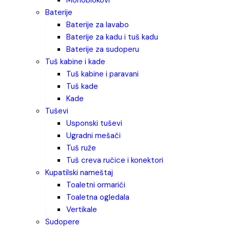
monoblokovi
baterije
baterije za lavabo
baterije za kadu i tuš kadu
baterije za sudoperu
tuš kabine i kade
tuš kabine i paravani
tuš kade
kade
tuševi
usponski tuševi
ugradni mešači
tuš ruže
tuš creva ručice i konektori
kupatilski nameštaj
toaletni ormarići
toaletna ogledala
vertikale
sudopere