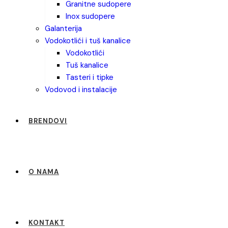
granitne sudopere
inox sudopere
galanterija
vodokotlići i tuš kanalice
vodokotlići
tuš kanalice
tasteri i tipke
vodovod i instalacije
BRENDOVI
O NAMA
KONTAKT