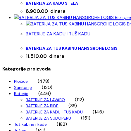
BATERIJA ZA KADU STELA
8.900,00
dinara
Brzi pr
Br
BATERIJE ZA KADU I TUŠ KADU
BATERIJA ZA TUS KABINU HANSGROHE LOGIS
11.510,00
dinara
Kategorije proizvoda
(478)
Pločice
(120)
Sanitarije
(446)
Baterije
(112)
BATERIJE ZA LAVABO
(38)
BATERIJE ZA BIDE
(145)
BATERIJE ZA KADU I TUŠ KADU
(151)
BATERIJE ZA SUDOPERU
(182)
Tuš kabine i kade
(141)
Tuševi