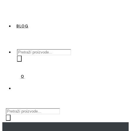
BLOG
Products
search
0
Products
search