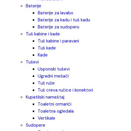
baterije
baterije za lavabo
baterije za kadu i tuš kadu
baterije za sudoperu
tuš kabine i kade
tuš kabine i paravani
tuš kade
kade
tuševi
usponski tuševi
ugradni mešači
tuš ruže
tuš creva ručice i konektori
kupatilski nameštaj
toaletni ormarići
toaletna ogledala
vertikale
sudopere