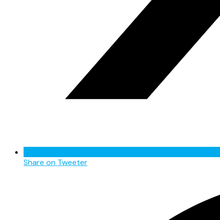
Share on Tweeter
Opens
in
a
new
window