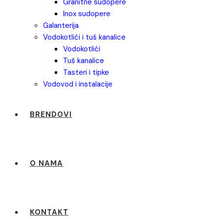
granitne sudopere
inox sudopere
galanterija
vodokotlići i tuš kanalice
vodokotlići
tuš kanalice
tasteri i tipke
vodovod i instalacije
BRENDOVI
O NAMA
KONTAKT