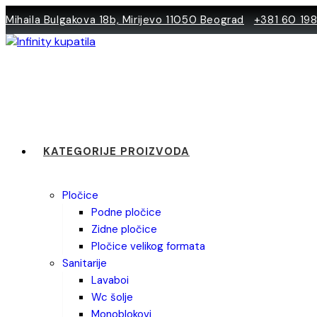
Skip
Mihaila Bulgakova 18b, Mirijevo 11050 Beograd
+381 60 19
to
content
KATEGORIJE PROIZVODA
pločice
podne pločice
zidne pločice
pločice velikog formata
sanitarije
lavaboi
wc šolje
monoblokovi