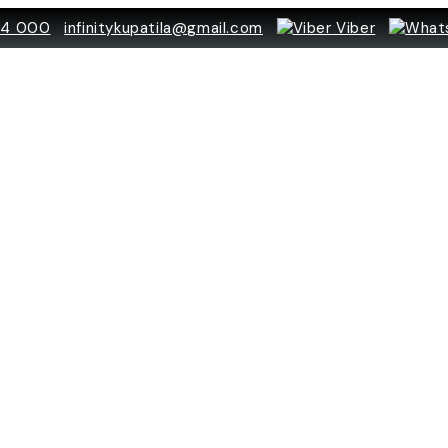
84 000
infinitykupatila@gmail.com
Viber