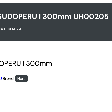
A SUDOPERU I 300mm UH00205
 BATERIJA ZA
UDOPERU I 300mm
U
Brend:
Herz