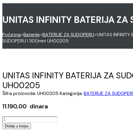
UNITAS INFINITY BATERIJA Z
Početna
>
Baterije
>
BATERIJE ZA SUDOPERU
>
UNITAS INFINITY
SUDOPERU I 300mm UH00205
UNITAS INFINITY BATERIJA ZA S
UH00205
Šifra proizvoda:
UH00205
Kategorija:
BATERIJE ZA SUDOPER
11.190,00
dinara
UNITAS
INFINITY
Dodaj u korpu
BATERIJA