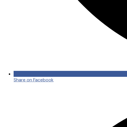
Share on Facebook
Opens
in
a
new
window