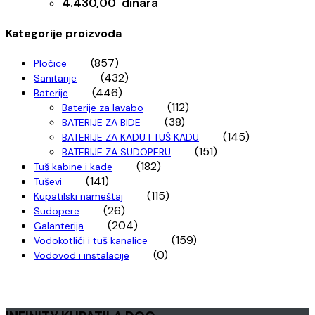
4.430,00
dinara
Kategorije proizvoda
(857)
Pločice
(432)
Sanitarije
(446)
Baterije
(112)
Baterije za lavabo
(38)
BATERIJE ZA BIDE
(145)
BATERIJE ZA KADU I TUŠ KADU
(151)
BATERIJE ZA SUDOPERU
(182)
Tuš kabine i kade
(141)
Tuševi
(115)
Kupatilski nameštaj
(26)
Sudopere
(204)
Galanterija
(159)
Vodokotlići i tuš kanalice
(0)
Vodovod i instalacije