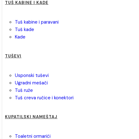
TUŠ KABINE I KADE
tuš kabine i paravani
tuš kade
kade
TUŠEVI
usponski tuševi
ugradni mešači
tuš ruže
tuš creva ručice i konektori
KUPATILSKI NAMEŠTAJ
toaletni ormarići