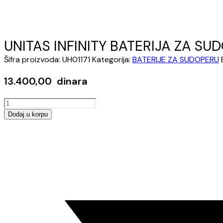
UNITAS INFINITY BATERIJA ZA SUD
Šifra proizvoda:
UH01171
Kategorija:
BATERIJE ZA SUDOPERU
13.400,00
dinara
UNITAS
INFINITY
Dodaj u korpu
BATERIJA
Opens
ZA
in
SUDOPERU
a
3
new
CEVI
window
I21
UH01171
količina