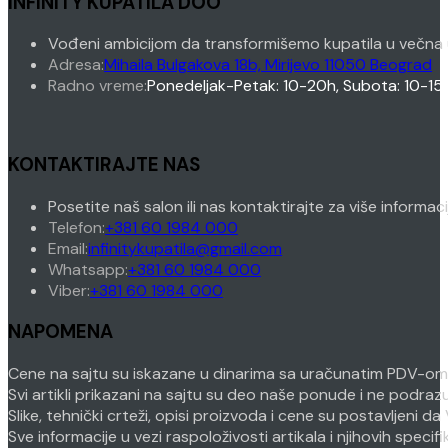
INFINITY KUPATILA DOO
Vođeni ambicijom da transformišemo kupatila u večna 
Adresa:
Mihaila Bulgakova 18b, Mirijevo 11050 Beograd
Radno vreme:
Ponedeljak-Petak: 10-20h, Subota: 10-15
KONTAKTIRAJTE NAS
Posetite naš salon ili nas kontaktirajte za više informac
Opens
Telefon:
+381 60 1984 000
in
Opens
Email:
infinitykupatila@gmail.com
your
Opens
in
Whatsapp:
+381 60 1984 000
Opens
application
in
your
Viber:
+381 60 1984 000
in
your
application
NAPOMENA
your
application
application
Cene na sajtu su iskazane u dinarima sa uračunatim PDV-om. P
Svi artikli prikazani na sajtu su deo naše ponude i ne podra
Slike, tehnički crteži, opisi proizvoda i cene su postavljeni
Sve informacije u vezi raspoloživosti artikala i njihovih speci