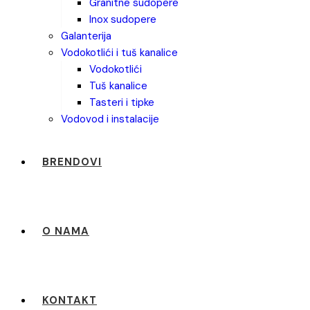
granitne sudopere
inox sudopere
galanterija
vodokotlići i tuš kanalice
vodokotlići
tuš kanalice
tasteri i tipke
vodovod i instalacije
BRENDOVI
O NAMA
KONTAKT