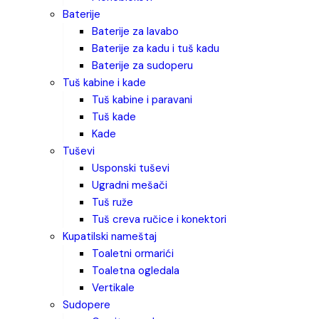
baterije
baterije za lavabo
baterije za kadu i tuš kadu
baterije za sudoperu
tuš kabine i kade
tuš kabine i paravani
tuš kade
kade
tuševi
usponski tuševi
ugradni mešači
tuš ruže
tuš creva ručice i konektori
kupatilski nameštaj
toaletni ormarići
toaletna ogledala
vertikale
sudopere