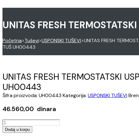
UNITAS FRESH TERMOSTATSKI
Početna
>
Tuševi
>
USPONSKI TUŠEVI
>
UNITAS FRESH TERMOST
TUŠ UH00443
UNITAS FRESH TERMOSTATSKI US
UH00443
Šifra proizvoda:
UH00443
Kategorija:
USPONSKI TUŠEVI
Bren
46.560,00
dinara
UNITAS
FRESH
Dodaj u korpu
TERMOSTATSKI