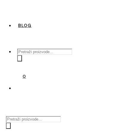
BLOG
Products
search
0
Products
search