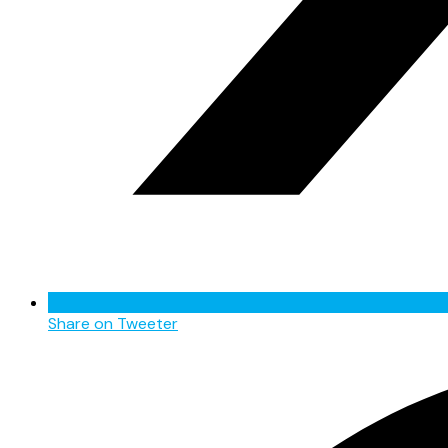
Share on Tweeter
Opens
in
a
new
window