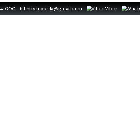
84 000
infinitykupatila@gmail.com
Viber