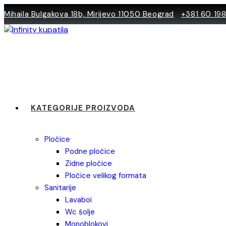
Skip
Mihaila Bulgakova 18b, Mirijevo 11050 Beograd
+381 60 19
to
content
KATEGORIJE PROIZVODA
pločice
podne pločice
zidne pločice
pločice velikog formata
sanitarije
lavaboi
wc šolje
monoblokovi