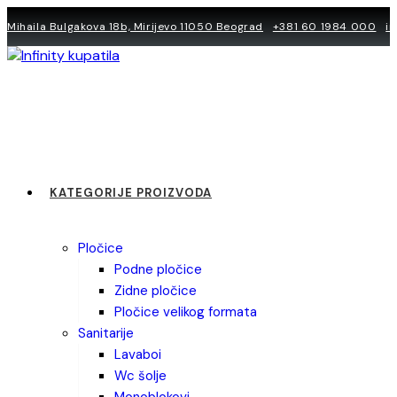
Skip
Mihaila Bulgakova 18b, Mirijevo 11050 Beograd
+381 60 1984 000
i
to
content
KATEGORIJE PROIZVODA
pločice
podne pločice
zidne pločice
pločice velikog formata
sanitarije
lavaboi
wc šolje