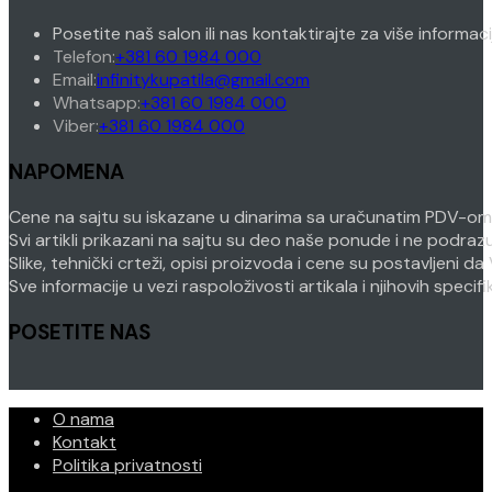
Posetite naš salon ili nas kontaktirajte za više informac
Opens
Telefon:
+381 60 1984 000
in
Opens
Email:
infinitykupatila@gmail.com
your
Opens
in
Whatsapp:
+381 60 1984 000
Opens
application
in
your
Viber:
+381 60 1984 000
in
your
application
NAPOMENA
your
application
application
Cene na sajtu su iskazane u dinarima sa uračunatim PDV-om. P
Svi artikli prikazani na sajtu su deo naše ponude i ne podra
Slike, tehnički crteži, opisi proizvoda i cene su postavljeni
Sve informacije u vezi raspoloživosti artikala i njihovih speci
POSETITE NAS
O nama
Kontakt
Politika privatnosti