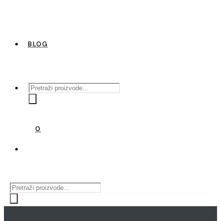
BLOG
Products
search
0
Products
search