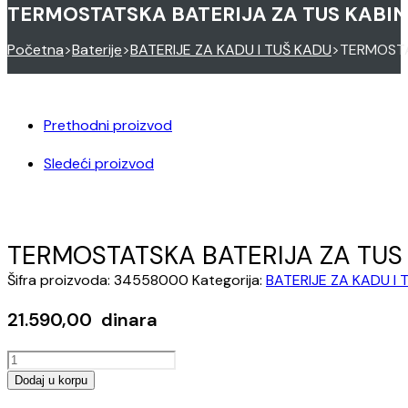
TERMOSTATSKA BATERIJA ZA TUS KABI
Početna
>
Baterije
>
BATERIJE ZA KADU I TUŠ KADU
>
TERMOSTA
Prethodni proizvod
Sledeći proizvod
TERMOSTATSKA BATERIJA ZA TUS
Šifra proizvoda:
34558000
Kategorija:
BATERIJE ZA KADU I 
21.590,00
dinara
TERMOSTATSKA
BATERIJA
Dodaj u korpu
ZA