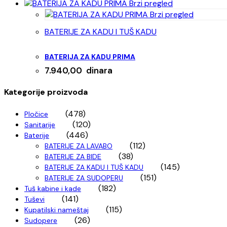
Brzi pregled
Brzi pregled
BATERIJE ZA KADU I TUŠ KADU
BATERIJA ZA KADU PRIMA
7.940,00
dinara
Kategorije proizvoda
(478)
Pločice
(120)
Sanitarije
(446)
Baterije
(112)
BATERIJE ZA LAVABO
(38)
BATERIJE ZA BIDE
(145)
BATERIJE ZA KADU I TUŠ KADU
(151)
BATERIJE ZA SUDOPERU
(182)
Tuš kabine i kade
(141)
Tuševi
(115)
Kupatilski nameštaj
(26)
Sudopere