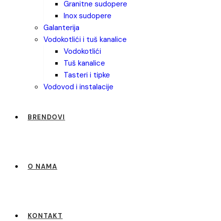
granitne sudopere
inox sudopere
galanterija
vodokotlići i tuš kanalice
vodokotlići
tuš kanalice
tasteri i tipke
vodovod i instalacije
BRENDOVI
O NAMA
KONTAKT