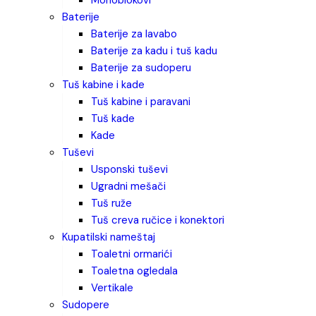
monoblokovi
baterije
baterije za lavabo
baterije za kadu i tuš kadu
baterije za sudoperu
tuš kabine i kade
tuš kabine i paravani
tuš kade
kade
tuševi
usponski tuševi
ugradni mešači
tuš ruže
tuš creva ručice i konektori
kupatilski nameštaj
toaletni ormarići
toaletna ogledala
vertikale
sudopere