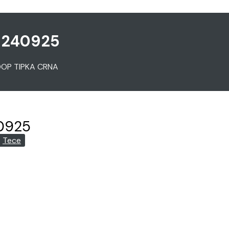
9240925
OOP TIPKA CRNA
0925
Tece