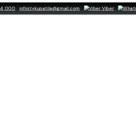
84 000
infinitykupatila@gmail.com
Viber