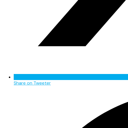
Share on Tweeter
Opens
in
a
new
window