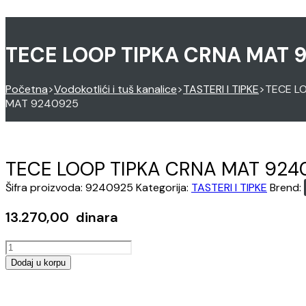
TECE LOOP TIPKA CRNA MAT 
Početna
>
Vodokotlići i tuš kanalice
>
TASTERI I TIPKE
>
TECE L
MAT 9240925
TECE LOOP TIPKA CRNA MAT 924
Šifra proizvoda:
9240925
Kategorija:
TASTERI I TIPKE
Brend:
13.270,00
dinara
TECE
LOOP
Dodaj u korpu
TIPKA
Opens
CRNA
in
MAT