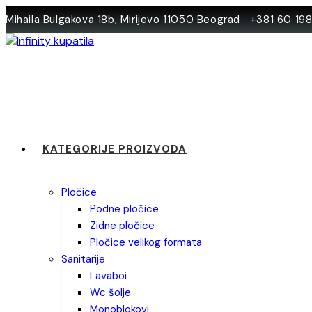
Skip
Mihaila Bulgakova 18b, Mirijevo 11050 Beograd
+381 60 19
to
content
KATEGORIJE PROIZVODA
pločice
podne pločice
zidne pločice
pločice velikog formata
sanitarije
lavaboi
wc šolje
monoblokovi