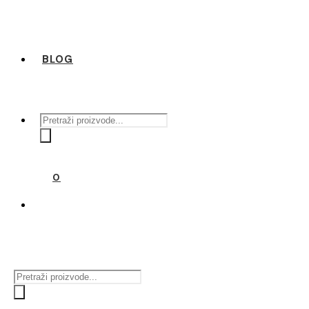
BLOG
Products
search
0
Products
search