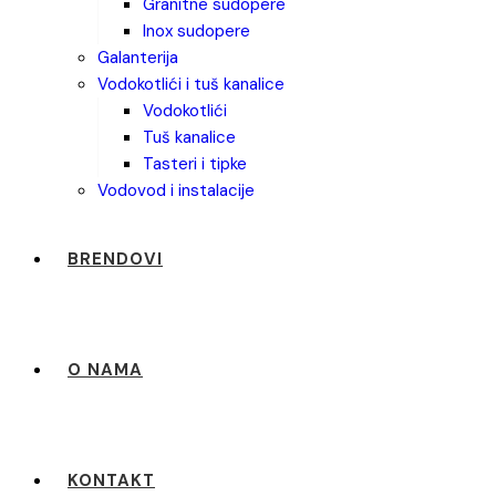
granitne sudopere
inox sudopere
galanterija
vodokotlići i tuš kanalice
vodokotlići
tuš kanalice
tasteri i tipke
vodovod i instalacije
BRENDOVI
O NAMA
KONTAKT