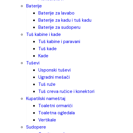
baterije
baterije za lavabo
baterije za kadu i tuš kadu
baterije za sudoperu
tuš kabine i kade
tuš kabine i paravani
tuš kade
kade
tuševi
usponski tuševi
ugradni mešači
tuš ruže
tuš creva ručice i konektori
kupatilski nameštaj
toaletni ormarići
toaletna ogledala
vertikale
sudopere