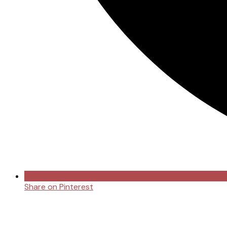
Share on Pinterest
Opens
in
a