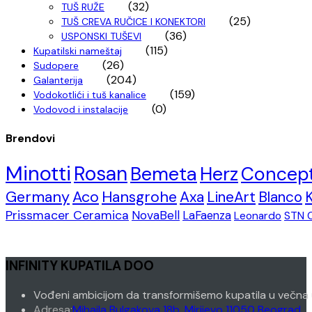
(32)
TUŠ RUŽE
(25)
TUŠ CREVA RUČICE I KONEKTORI
(36)
USPONSKI TUŠEVI
(115)
Kupatilski nameštaj
(26)
Sudopere
(204)
Galanterija
(159)
Vodokotlići i tuš kanalice
(0)
Vodovod i instalacije
Brendovi
Minotti
Rosan
Bemeta
Herz
Concep
Germany
Aco
Hansgrohe
Axa
LineArt
Blanco
Prissmacer Ceramica
NovaBell
LaFaenza
Leonardo
STN 
INFINITY KUPATILA DOO
Vođeni ambicijom da transformišemo kupatila u večna 
Adresa:
Mihaila Bulgakova 18b, Mirijevo 11050 Beograd