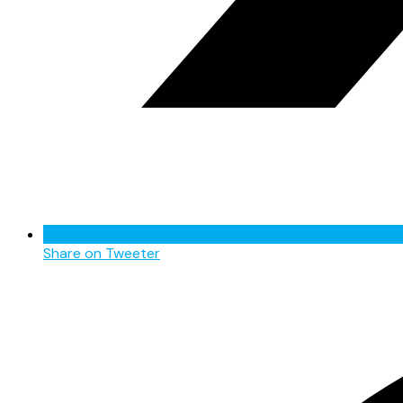
Share on Tweeter
Opens
in
a
new
window