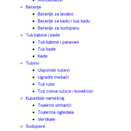
monoblokovi
baterije
baterije za lavabo
baterije za kadu i tuš kadu
baterije za sudoperu
tuš kabine i kade
tuš kabine i paravani
tuš kade
kade
tuševi
usponski tuševi
ugradni mešači
tuš ruže
tuš creva ručice i konektori
kupatilski nameštaj
toaletni ormarići
toaletna ogledala
vertikale
sudopere