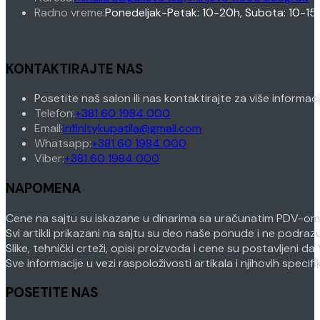
Radno vreme:
Ponedeljak-Petak: 10-20h, Subota: 10-15
KONTAKTIRAJTE NAS
Posetite naš salon ili nas kontaktirajte za više informac
Opens
Telefon:
+381 60 1984 000
in
Opens
Email:
infinitykupatila@gmail.com
your
Opens
in
Whatsapp:
+381 60 1984 000
Opens
application
in
your
Viber:
+381 60 1984 000
in
your
application
NAPOMENA
your
application
application
Cene na sajtu su iskazane u dinarima sa uračunatim PDV-om. P
Svi artikli prikazani na sajtu su deo naše ponude i ne podra
Slike, tehnički crteži, opisi proizvoda i cene su postavljeni
Sve informacije u vezi raspoloživosti artikala i njihovih speci
POSETITE NAS