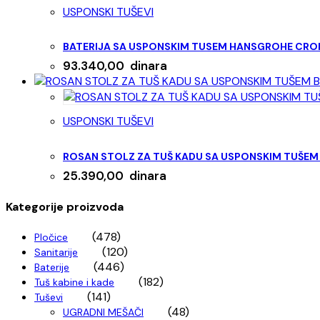
USPONSKI TUŠEVI
BATERIJA SA USPONSKIM TUSEM HANSGROHE CRO
93.340,00
dinara
USPONSKI TUŠEVI
ROSAN STOLZ ZA TUŠ KADU SA USPONSKIM TUŠEM 
25.390,00
dinara
Kategorije proizvoda
(478)
Pločice
(120)
Sanitarije
(446)
Baterije
(182)
Tuš kabine i kade
(141)
Tuševi
(48)
UGRADNI MEŠAČI