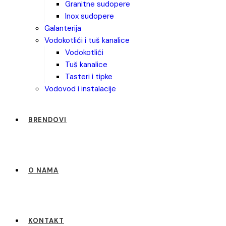
granitne sudopere
inox sudopere
galanterija
vodokotlići i tuš kanalice
vodokotlići
tuš kanalice
tasteri i tipke
vodovod i instalacije
BRENDOVI
O NAMA
KONTAKT