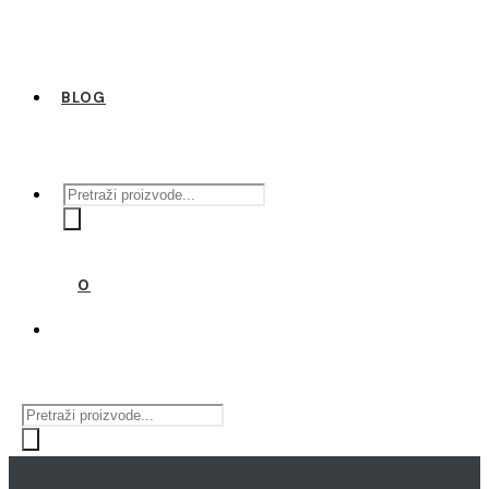
BLOG
Products
search
0
Products
search