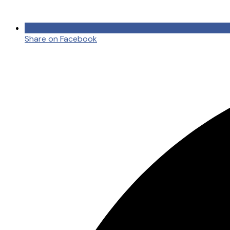
Share on Facebook
Opens
in
a
new
window