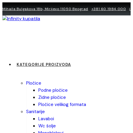
Skip
Mihaila Bulgakova 18b, Mirijevo 11050 Beograd
+381 60 1984 000
i
to
content
KATEGORIJE PROIZVODA
pločice
podne pločice
zidne pločice
pločice velikog formata
sanitarije
lavaboi
wc šolje