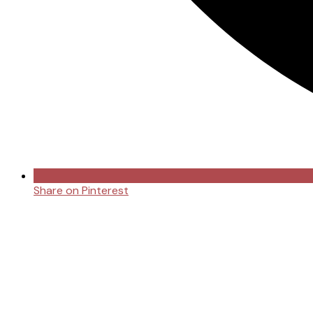
Share on Pinterest
Opens
in
a
new
window