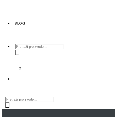
BLOG
Products
search
0
Products
search