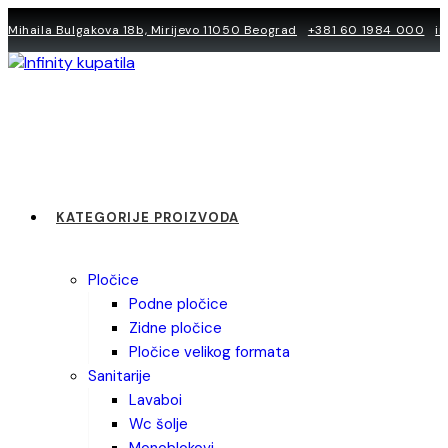
Skip
Mihaila Bulgakova 18b, Mirijevo 11050 Beograd
+381 60 1984 000
i
to
content
KATEGORIJE PROIZVODA
pločice
podne pločice
zidne pločice
pločice velikog formata
sanitarije
lavaboi
wc šolje