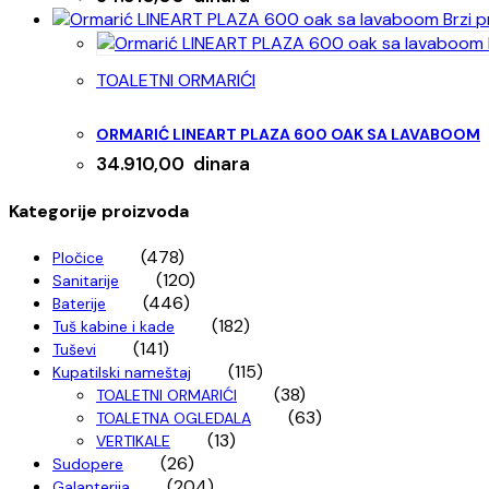
Brzi p
TOALETNI ORMARIĆI
ORMARIĆ LINEART PLAZA 600 OAK SA LAVABOOM
34.910,00
dinara
Kategorije proizvoda
(478)
Pločice
(120)
Sanitarije
(446)
Baterije
(182)
Tuš kabine i kade
(141)
Tuševi
(115)
Kupatilski nameštaj
(38)
TOALETNI ORMARIĆI
(63)
TOALETNA OGLEDALA
(13)
VERTIKALE
(26)
Sudopere
(204)
Galanterija