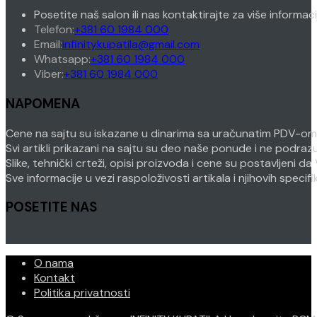
Posetite naš salon ili nas kontaktirajte za više informac
Opens
Telefon:
+381 60 1984 000
in
Opens
Email:
infinitykupatila@gmail.com
your
Opens
in
Whatsapp:
+381 60 1984 000
Opens
application
in
your
Viber:
+381 60 1984 000
in
your
application
NAPOMENA
your
application
application
Cene na sajtu su iskazane u dinarima sa uračunatim PDV-om. P
Svi artikli prikazani na sajtu su deo naše ponude i ne podra
Slike, tehnički crteži, opisi proizvoda i cene su postavljeni
Sve informacije u vezi raspoloživosti artikala i njihovih speci
POSETITE NAS
O nama
Kontakt
Politika privatnosti