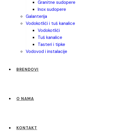
granitne sudopere
inox sudopere
galanterija
vodokotlići i tuš kanalice
vodokotlići
tuš kanalice
tasteri i tipke
vodovod i instalacije
BRENDOVI
O NAMA
KONTAKT