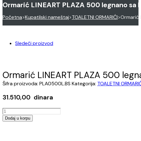
Ormarić LINEART PLAZA 500 legnano sa 
Početna
>
Kupatilski nameštaj
>
TOALETNI ORMARIĆI
>
Ormarić
Sledeći proizvod
Ormarić LINEART PLAZA 500 legn
Šifra proizvoda:
PLA0500L.BS
Kategorija:
TOALETNI ORMARIĆ
31.510,00
dinara
Ormarić
LINEART
Dodaj u korpu
PLAZA
Opens
500
in
legnano