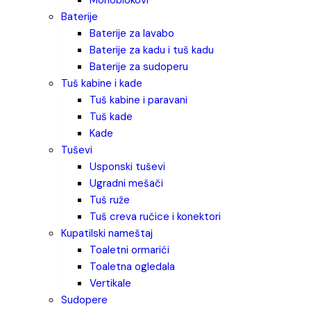
monoblokovi
baterije
baterije za lavabo
baterije za kadu i tuš kadu
baterije za sudoperu
tuš kabine i kade
tuš kabine i paravani
tuš kade
kade
tuševi
usponski tuševi
ugradni mešači
tuš ruže
tuš creva ručice i konektori
kupatilski nameštaj
toaletni ormarići
toaletna ogledala
vertikale
sudopere