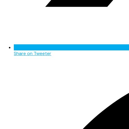
Share on Tweeter
Opens
in
a
new
window