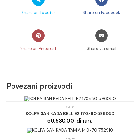
in
in
količina
a
a
Share on Tweeter
Share on Facebook
new
new
window
window
Opens
Opens
in
in
a
a
Share on Pinterest
Share via email
new
new
window
window
Povezani proizvodi
KADE
KOLPA SAN KADA BELL E2 170×80 596050
50.530,00
dinara
KADE