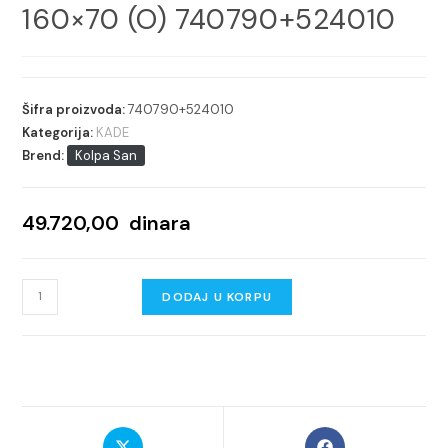
160×70 (O) 740790+524010
Šifra proizvoda:
740790+524010
Kategorija:
KADE
Brend:
Kolpa San
49.720,00
dinara
KOLPA
DODAJ U KORPU
SAN
KADA
ADELA
160x70
(O)
Opens
Opens
740790+524010