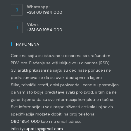
application
your
Whatsapp:
application
+381 60 1984 000
Opens
Viber:
in
+381 60 1984 000
your
Opens
application
in
NAPOMENA
your
Cene na sajtu su iskazane u dinarima sa uračunatim
application
PDV-om. Plaćanje se vrši isključivo u dinarima (RSD).
Svi artikli prikazani na sajtu su deo naše ponude i ne
podrazumeva se da su uvek dostupni na lageru.
Slike, tehnički crteži, opisi proizvoda i cene su postavljeni
da Vam što bolje predstave svaki proizvod, s tim da ne
garantujemo da su sve informacije kompletne i tačne.
Sve informacije u vezi raspoloživosti artikala i njihovih
specifikacija možete dobiti na broj telefona:
060 1984 000
kao i na email adresu:
infinitykupatila@gmail.com