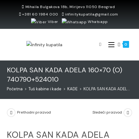
Skip
Mihaila Bulgakova 18b, Mirijevo 11050 Beograd
to
+381 60 1984 000
infinitykupatila@gmail.com
content
Viber
Whatsapp
0
KOLPA SAN KADA ADELA 160×70 (O)
740790+524010
Početna
>
Tuš kabine i kade
>
KADE
>
KOLPA SAN KADA ADELA 160×70 (O) 740790+524010
Prethodni proizvod
Sledeći proizvod
KOLPA SAN KADA ADELA