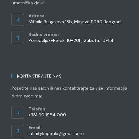
umetnička dela!
Adresa:
Mihaila Bulgakova 18b, Mirijevo 11050 Beograd
Radno vreme:
Ponedeljak-Petak: 10-20h, Subota: 10-15h
KONTAKTIRAJTE NAS
Posetite naš salon ili nas kontaktirajte za više informacija
o proizvodima:
Telefon:
+381 60 1984 000
Opens
Email:
in
Opens
infinitykupatila@gmail.com
your
in