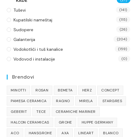
KADE
Tuševi
(141)
Kupatilski nameštaj
(115)
Sudopere
(26)
Galanterija
(204)
Vodokotlići i tuš kanalice
(159)
Vodovod i instalacije
(0)
Brendovi
MINOTTI
ROSAN
BEMETA
HERZ
CONCEPT
PAMESA CERAMICA
RAGNO
MIRELA
STARGRES
GEBERIT
TECE
CERAMICHE MARINER
HALCON CERAMICAS
GROHE
HUPPE GERMANY
ACO
HANSGROHE
AXA
LINEART
BLANCO