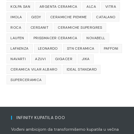
KOLPA SAN
ARGENTA CERAMICA
ALCA
VITRA
IMOLA
GEDY
CERAMICHE PIEMME
CATALANO
ROCA
CERSANIT
CERAMICHE SUPERGRES
LAUFEN
PRISSMACER CERAMICA
NOVABELL
LAFAENZA
LEONARDO
STN CERAMICA
PAFFONI
NAVARTI
AZUVI
GIGACER
JIKA
CERAMICA VILAR ALBARO
IDEAL STANDARD
SUPERCERAMICA
INFINITY KUPATILA DOO
Vođeni ambicijom da transformišemo kupatila u večna